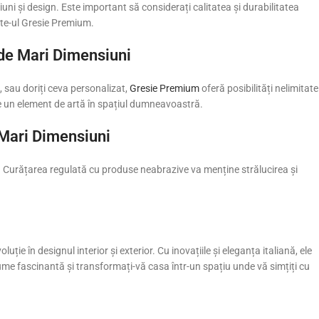
uni și design. Este important să considerați calitatea și durabilitatea
site-ul Gresie Premium.
 de Mari Dimensiuni
i, sau doriți ceva personalizat,
Gresie Premium
oferă posibilități nelimitate
uce un element de artă în spațiul dumneavoastră.
e Mari Dimensiuni
. Curățarea regulată cu produse neabrazive va menține strălucirea și
ie în designul interior și exterior. Cu inovațiile și eleganța italiană, ele
lume fascinantă și transformați-vă casa într-un spațiu unde vă simțiți cu