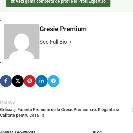
🏗️ Vezi gama completă de profile la ProfilExpert.ro
Gresie Premium
See Full Bio
Mai nou
Gresia și Faianța Premium de la GresiePremium.ro: Eleganță și
Calitate pentru Casa Ta
ADRESA SHOWROOM
BLOG