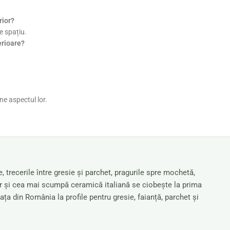
rior?
e spațiu.
erioare?
ne aspectul lor.
, trecerile între gresie și parchet, pragurile spre mochetă,
hiar și cea mai scumpă ceramică italiană se ciobește la prima
ața din România la profile pentru gresie, faianță, parchet și