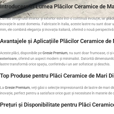
Introducere în Lumea Plăcilor Ceramice de Ma
Lumea designului interior și exterior este într-o continuă evoluție, iar
plăc
inovație în acest domeniu. Fabricate în Italia, aceste lastre nu sunt doar 
mm, ele combină eleganța și inovația italiană, oferind o nouă perspectiv
Avantajele și Aplicațiile Plăcilor Ceramice de
Aceste plăci, disponibile pe
Gresie Premium
, nu sunt doar frumoase, ci și
exterioare
, oferind un aspect modern și minimalist. Datorită dimensiun
lastre transformă orice spațiu, conferindu-i un aer sofisticat și deschis.
Top Produse pentru Plăci Ceramice de Mari D
La
Gresie Premium
, veți găsi o selecție impresionantă de lastre de mari 
inovație, perfect pentru a satisface orice gust și necesitate în materie de d
Prețuri și Disponibilitate pentru Plăci Cerami