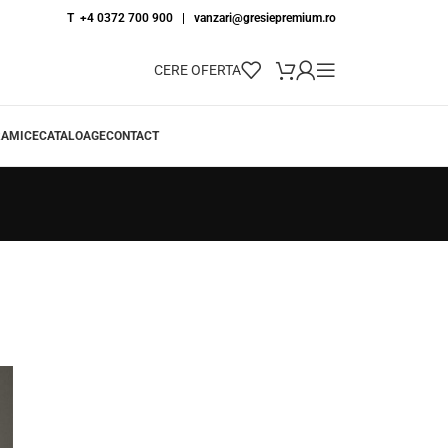
T +4 0372 700 900
|
vanzari@gresiepremium.ro
CERE OFERTA
RAMICE
CATALOAGE
CONTACT