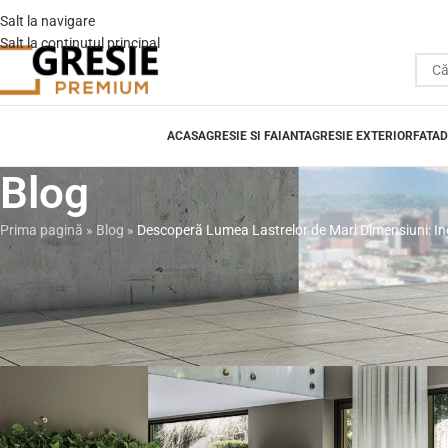
Salt la navigare
Salt la conținutul principal
ACASA
GRESIE SI FAIANTA
GRESIE EXTERIOR
FATAD
Blog
Prima pagină
»
Blog
»
Descoperă Lumea Lastrelor de Mari Dimensiuni: Inova
B
Descoperă Lumea Lastrelor de Ma
Italian în Plăc
Postat de
Gresie Prem