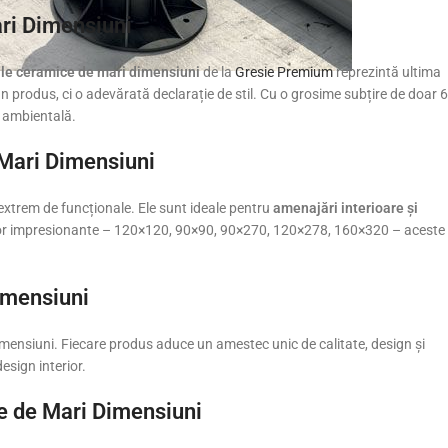
ri Dimensiuni
ile ceramice de mari dimensiuni
de la
Gresie Premium
reprezintă ultima
un produs, ci o adevărată declarație de stil. Cu o grosime subțire de doar 6
ă ambientală.
 Mari Dimensiuni
 extrem de funcționale. Ele sunt ideale pentru
amenajări interioare și
ilor impresionante – 120×120, 90×90, 90×270, 120×278, 160×320 – aceste
imensiuni
dimensiuni. Fiecare produs aduce un amestec unic de calitate, design și
esign interior.
ce de Mari Dimensiuni