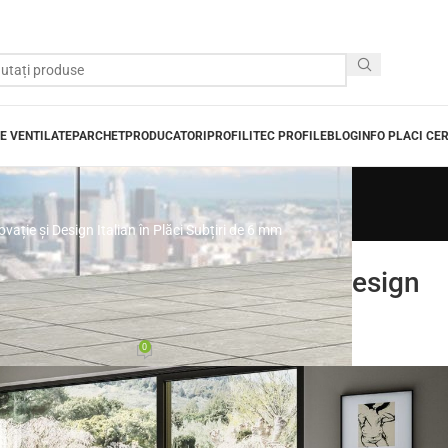
E VENTILATE
PARCHET
PRODUCATORI
PROFILITEC PROFILE
BLOG
INFO PLACI CE
ție și Design Italian în Plăci Subțiri de 6 mm
LOG
ri Dimensiuni: Inovație și Design
i Subțiri de 6 mm
0
ium
Activat 14.12.2023