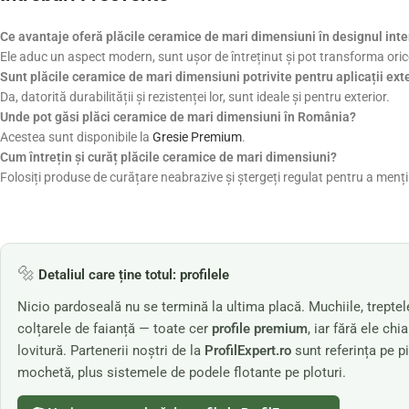
Ce avantaje oferă plăcile ceramice de mari dimensiuni în designul inte
Ele aduc un aspect modern, sunt ușor de întreținut și pot transforma oric
Sunt plăcile ceramice de mari dimensiuni potrivite pentru aplicații ext
Da, datorită durabilității și rezistenței lor, sunt ideale și pentru exterior.
Unde pot găsi plăci ceramice de mari dimensiuni în România?
Acestea sunt disponibile la
Gresie Premium
.
Cum întrețin și curăț plăcile ceramice de mari dimensiuni?
Folosiți produse de curățare neabrazive și ștergeți regulat pentru a menți
🔩
Detaliul care ține totul: profilele
Nicio pardoseală nu se termină la ultima placă. Muchiile, treptele
colțarele de faianță — toate cer
profile premium
, iar fără ele c
lovitură. Partenerii noștri de la
ProfilExpert.ro
sunt referința pe pi
mochetă, plus sistemele de podele flotante pe ploturi.