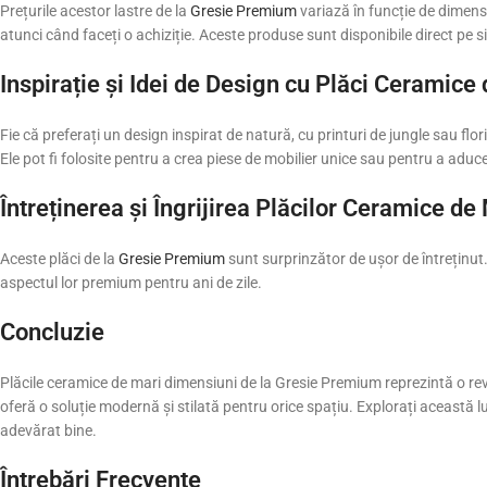
Prețurile acestor lastre de la
Gresie Premium
variază în funcție de dimensi
atunci când faceți o achiziție. Aceste produse sunt disponibile direct pe 
Inspirație și Idei de Design cu Plăci Ceramice
Fie că preferați un design inspirat de natură, cu printuri de jungle sau flor
Ele pot fi folosite pentru a crea piese de mobilier unice sau pentru a ad
Întreținerea și Îngrijirea Plăcilor Ceramice d
Aceste plăci de la
Gresie Premium
sunt surprinzător de ușor de întreținut
aspectul lor premium pentru ani de zile.
Concluzie
Plăcile ceramice de mari dimensiuni de la Gresie Premium reprezintă o revoluț
oferă o soluție modernă și stilată pentru orice spațiu. Explorați această 
adevărat bine.
Întrebări Frecvente