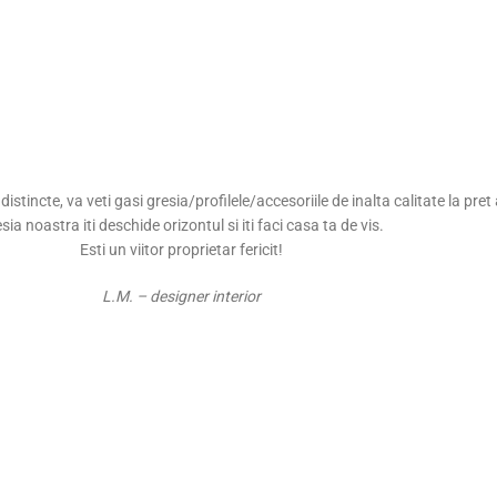
tincte, va veti gasi gresia/profilele/accesoriile de inalta calitate la pret 
sia noastra iti deschide orizontul si iti faci casa ta de vis.
Esti un viitor proprietar fericit!
L.M. – designer interior
00