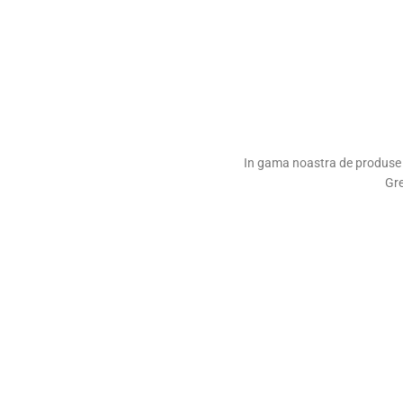
In gama noastra de produse dis
Gre
Ai linistea alegerii personale
0372.700.9