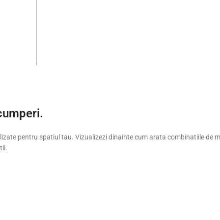
 cumperi.
zate pentru spatiul tau. Vizualizezi dinainte cum arata combinatiile de materi
ii.
alizare realista inainte de comanda
Vizualizar
sign interior modern
Concep