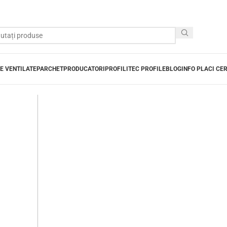
E VENTILATE
PARCHET
PRODUCATORI
PROFILITEC PROFILE
BLOG
INFO PLACI CE