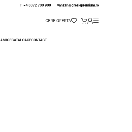
T +4 0372 700 900
|
vanzari@gresiepremium.ro
CERE OFERTA
RAMICE
CATALOAGE
CONTACT