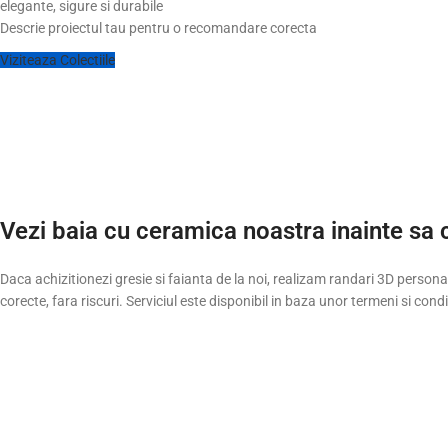
elegante, sigure si durabile
Descrie proiectul tau pentru o recomandare corecta
Viziteaza Colectiile
Vezi baia cu ceramica noastra inainte sa
Daca achizitionezi gresie si faianta de la noi, realizam randari 3D personali
corecte, fara riscuri. Serviciul este disponibil in baza unor termeni si condit
Vizualizare realista inainte de comanda
Vizu
Randari 3D design interior
De