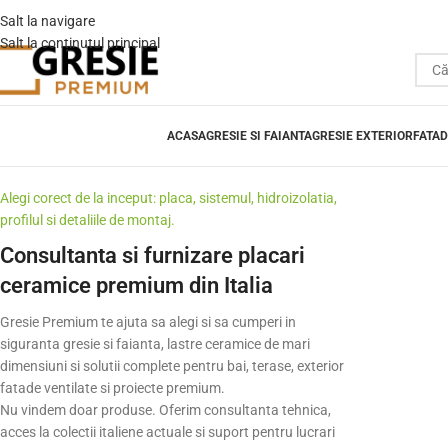
Salt la navigare
Salt la conținutul principal
ACASA
GRESIE SI FAIANTA
GRESIE EXTERIOR
FATAD
Alegi corect de la inceput: placa, sistemul, hidroizolatia,
profilul si detaliile de montaj.
Consultanta si furnizare placari
ceramice premium din Italia
Gresie Premium te ajuta sa alegi si sa cumperi in
siguranta gresie si faianta, lastre ceramice de mari
dimensiuni si solutii complete pentru bai, terase, exterior
fatade ventilate si proiecte premium.
Nu vindem doar produse. Oferim consultanta tehnica,
acces la colectii italiene actuale si suport pentru lucrari