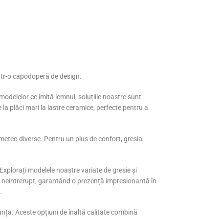
într-o capodoperă de design.
modelelor ce imită lemnul, soluțiile noastre sunt
 la plăci mari la lastre ceramice, perfecte pentru a
 meteo diverse. Pentru un plus de confort, gresia
. Explorați modelele noastre variate de gresie și
stil neîntrerupt, garantând o prezență impresionantă în
.
ranța. Aceste opțiuni de înaltă calitate combină