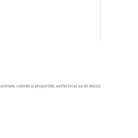
ale, culorile si proportiile, astfel incat sa iei decizii
e realista inainte de comanda
t estetic profesional