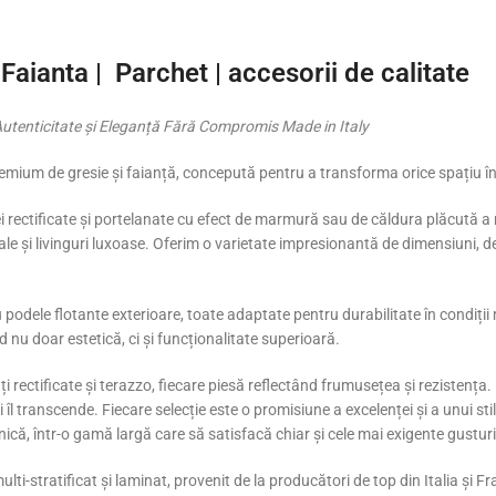
tati mai mici de 40 mp diverse modele cumulat de la un producator !
 Faianta | Parchet | accesorii de calitate
utenticitate și Eleganță Fără Compromis Made in Italy
premium de gresie și faianță, concepută pentru a transforma orice spațiu 
ei rectificate și portelanate cu efect de marmură sau de căldura plăcută a 
ale și livinguri luxoase. Oferim o varietate impresionantă de dimensiuni, de
 podele flotante exterioare, toate adaptate pentru durabilitate în condiții
d nu doar estetică, ci și funcționalitate superioară.
tăți rectificate și terazzo, fiecare piesă reflectând frumusețea și rezistența
și îl transcende. Fiecare selecție este o promisiune a excelenței și a unui 
nică, într-o gamă largă care să satisfacă chiar și cele mai exigente gusturi
lti-stratificat și laminat, provenit de la producători de top din Italia și F