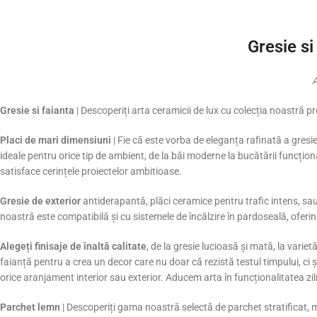
Nu vindem canti
Gresie si
A
Gresie si faianta
| Descoperiți arta ceramicii de lux cu colecția noastră 
Placi de mari dimensiuni
| Fie că este vorba de eleganța rafinată a gresi
ideale pentru orice tip de ambient, de la băi moderne la bucătării funcțion
satisface cerințele proiectelor ambitioase.
Gresie de exterior
antiderapantă, plăci ceramice pentru trafic intens, sau
noastră este compatibilă și cu sistemele de încălzire în pardoseală, oferin
Alegeți finisaje de înaltă calitate
, de la gresie lucioasă și mată, la varie
faianță pentru a crea un decor care nu doar că rezistă testul timpului, ci 
orice aranjament interior sau exterior. Aducem arta în funcționalitatea zil
Parchet lemn
| Descoperiți gama noastră selectă de parchet stratificat, mu