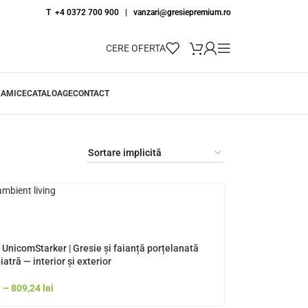
T +4 0372 700 900
|
vanzari@gresiepremium.ro
CERE OFERTA
RAMICE
CATALOAGE
CONTACT
| UnicomStarker | Gresie și faianță porțelanată
iatră — interior și exterior
i
–
809,24
lei