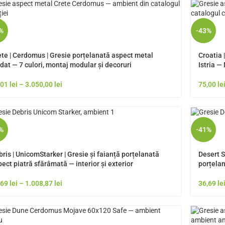
%
-43%
ete | Cerdomus | Gresie porțelanată aspect metal
Croatia 
dat — 7 culori, montaj modular și decoruri
Istria —
,01
lei
–
3.050,00
lei
75,00
le
%
-41%
ris | UnicomStarker | Gresie și faianță porțelanată
Desert S
ect piatră sfărâmată — interior și exterior
porțelan
,69
lei
–
1.008,87
lei
36,69
le