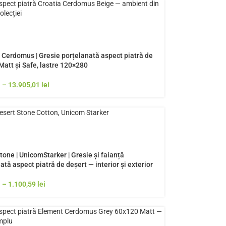
| Cerdomus | Gresie porțelanată aspect piatră de
 Matt și Safe, lastre 120×280
i
–
13.905,01
lei
tone | UnicomStarker | Gresie și faianță
ată aspect piatră de deșert — interior și exterior
i
–
1.100,59
lei