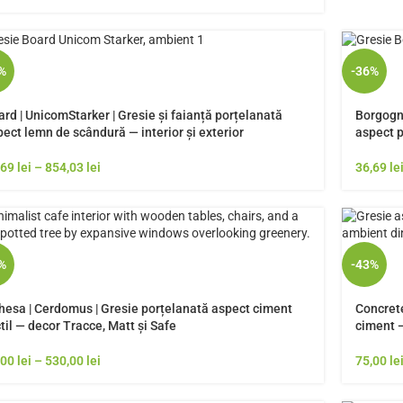
%
-36%
rd | UnicomStarker | Gresie și faianță porțelanată
Borgogna
ect lemn de scândură — interior și exterior
aspect p
,69
lei
–
854,03
lei
36,69
le
%
-43%
hesa | Cerdomus | Gresie porțelanată aspect ciment
Concrete
til — decor Tracce, Matt și Safe
ciment —
,00
lei
–
530,00
lei
75,00
le