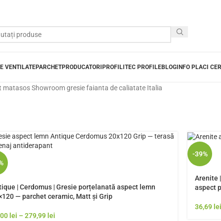
E VENTILATE
PARCHET
PRODUCATORI
PROFILITEC PROFILE
BLOG
INFO PLACI CE
at matasos Showroom gresie faianta de caliatate Italia
-39%
%
Arenite 
tique | Cerdomus | Gresie porțelanată aspect lemn
aspect p
×120 — parchet ceramic, Matt și Grip
36,69
le
,00
lei
–
279,99
lei