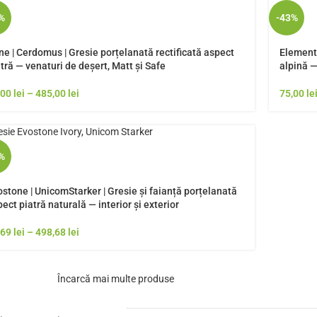
%
-43%
ne | Cerdomus | Gresie porțelanată rectificată aspect
Element 
tră — venaturi de deșert, Matt și Safe
alpină —
,00
lei
–
485,00
lei
75,00
le
%
stone | UnicomStarker | Gresie și faianță porțelanată
ect piatră naturală — interior și exterior
,69
lei
–
498,68
lei
Încarcă mai multe produse