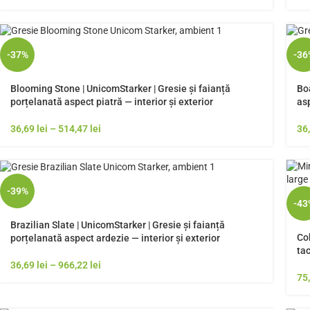
-37%
-36
Blooming Stone | UnicomStarker | Gresie și faianță
Boa
porțelanată aspect piatră — interior și exterior
asp
36,69
lei
–
514,47
lei
36
-39%
-43
Brazilian Slate | UnicomStarker | Gresie și faianță
Co
porțelanată aspect ardezie — interior și exterior
tac
36,69
lei
–
966,22
lei
75