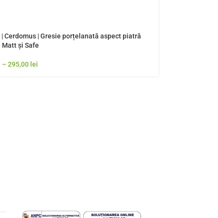
| Cerdomus | Gresie porțelanată aspect piatră
 Matt și Safe
i
–
295,00
lei