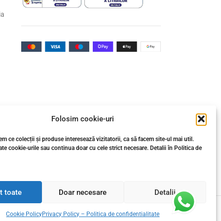
ia
Folosim cookie-uri
m ce colecții și produse interesează vizitatorii, ca să facem site-ul mai util.
te cookie-urile sau continua doar cu cele strict necesare. Detalii în Politica de
t toate
Doar necesare
Detalii
agele și materialele tehnice, este proprietatea Gresie
a sau utilizarea, integrală ori parțială, a conținutului
Cookie Policy
Privacy Policy – Politica de confidentialitate