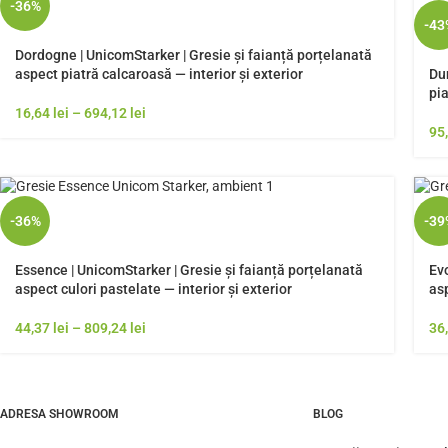
-36%
-43
Dordogne | UnicomStarker | Gresie și faianță porțelanată
Du
aspect piatră calcaroasă — interior și exterior
pia
16,64
lei
–
694,12
lei
95
-36%
-39
Essence | UnicomStarker | Gresie și faianță porțelanată
Evo
aspect culori pastelate — interior și exterior
asp
44,37
lei
–
809,24
lei
36
ADRESA SHOWROOM
BLOG