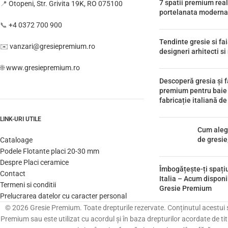
7 spatii premium real
📍
Otopeni, Str. Grivita 19K, RO 075100
portelanata moderna
📞
+4 0372 700 900
Tendinte gresie si fa
✉️
vanzari@gresiepremium.ro
designeri arhitecti s
🌐
www.gresiepremium.ro
Descoperă gresia și f
premium pentru baie
fabricație italiană d
LINK-URI UTILE
Cum aleg
de gresie
Cataloage
Podele Flotante placi 20-30 mm
Despre Placi ceramice
Îmbogățește-ți spați
Contact
Italia – Acum disponi
Termeni si conditii
Gresie Premium
Prelucrarea datelor cu caracter personal
© 2026 Gresie Premium. Toate drepturile rezervate. Conținutul acestui sit
Premium sau este utilizat cu acordul și în baza drepturilor acordate de titu