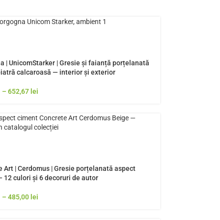
 | UnicomStarker | Gresie și faianță porțelanată
iatră calcaroasă — interior și exterior
i
–
652,67
lei
 Art | Cerdomus | Gresie porțelanată aspect
 12 culori și 6 decoruri de autor
i
–
485,00
lei