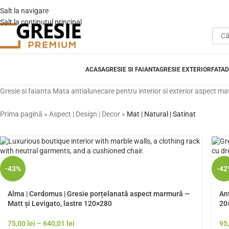
Salt la navigare
Salt la conținutul principal
ACASA
GRESIE SI FAIANTA
GRESIE EXTERIOR
FATAD
Gresie si faianta Mata antialunecare pentru interior si exterior aspect m
Prima pagină
»
Aspect | Design | Decor
»
Mat | Natural | Satinat
-43%
-42
Alma | Cerdomus | Gresie porțelanată aspect marmură —
An
Matt și Levigato, lastre 120×280
20
75,00
lei
–
640,01
lei
95