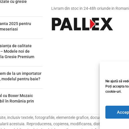
izate cu gresie
Livram din stoc in 24-48h oriunde in Roman
ianta 2025 pentru
i meseriasi
aianța de calitate
 – Modele noi de
e la Gresie Premium
em de la un importator
, modelul pentru baie?
Ne ajută să vede
Poți accepta toa
cookie-uri.
ul cu Boxer Mozaic
bil în România prin
Accep
e, inclusiv textele, fotografiile, elementele grafice, documentația, catalo
larii acestuia. Reproducerea, copierea, modificarea, distribuirea, publicare