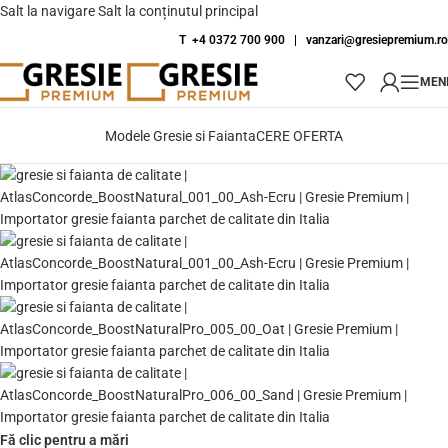
Salt la navigare
Salt la conținutul principal
T +4 0372 700 900
|
vanzari@gresiepremium.ro
MEN
Modele Gresie si Faianta
CERE OFERTA
Fă clic pentru a mări