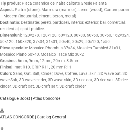
Tip produs:
Placa ceramica de inalta calitate Gresie Faianta
Aspect:
Piatra (stone), Marmura (marmor), Lemn (wood), Contemporan
– Modern (Industrial, ciment, beton, metal)
Destinatie
: Destinatie: pereti, pardoseli, interior, exterior, bai, comercial,
rezidential, spatii publice.
Dimensiuni:
120×278, 120×120, 60×120, 80×80, 60×60, 30×60, 162×324,
50×120, 160×320, 37×34, 31×31, 50×40, 30×29, 50×120, 1×50
Piese speciale:
Mosaico Rhombus 37×34, Mosaico Tumbled 31×31,
Mosaico Piano 50×40, Mosaico Trace Mix 30×2
Grosime:
6mm, 9mm, 12mm, 20mm, 8.5mm
Finisaj:
mat R10, GRIP R11, 20 mm R11
Culori:
Sand, Oat, Salt, Cinder, Dove, Coffee, Lava, skin, 3D wave oat, 3D
wave Salt, 3D wave cinder, 3D wave skin, 3D rice oat, 3D rice salt, 3D rice
cinder, 3D craft oat, 3D craft salt, 3D craft cinder
Catalogue Boost | Atlas Concorde
ATLAS CONCORDE | Catalog General