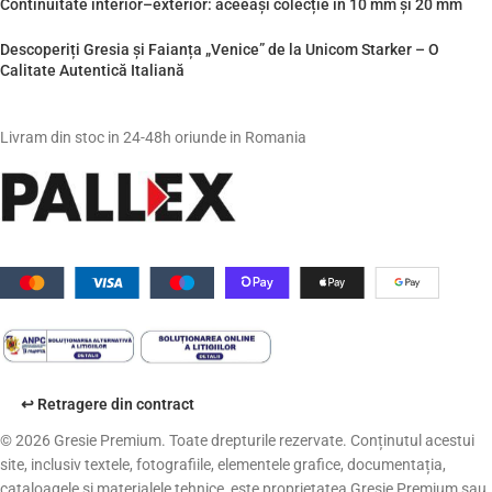
Continuitate interior–exterior: aceeași colecție în 10 mm și 20 mm
Descoperiți Gresia și Faianța „Venice” de la Unicom Starker – O
Calitate Autentică Italiană
Livram din stoc in 24-48h oriunde in Romania
↩️ Retragere din contract
© 2026 Gresie Premium. Toate drepturile rezervate. Conținutul acestui
site, inclusiv textele, fotografiile, elementele grafice, documentația,
cataloagele și materialele tehnice, este proprietatea Gresie Premium sau