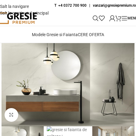
T +4 0372 700 900
|
vanzari@gresiepremium.ro
Salt la navigare
Salt la conținutul principal
MEN
Modele Gresie si Faianta
CERE OFERTA
Fă clic pentru a mări