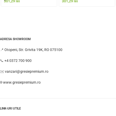
Italia | Model Gresie
Gresie Rezistenta Exterior
301,29
lei
301,29
lei
Rezistenta Exterior
ADRESA SHOWROOM
📍
Otopeni, Str. Grivita 19K, RO 075100
📞
+4 0372 700 900
✉️
vanzari@gresiepremium.ro
🌐
www.gresiepremium.ro
LINK-URI UTILE