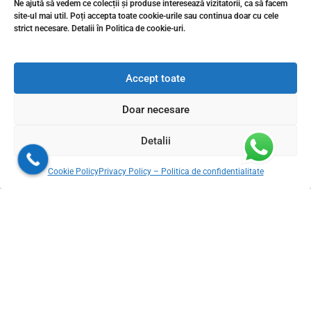
Ne ajută să vedem ce colecții și produse interesează vizitatorii, ca să facem
Modele de gresie și faianță de calitate premium de la Gresie Premium
site-ul mai util. Poți accepta toate cookie-urile sau continua doar cu cele
strict necesare. Detalii în Politica de cookie-uri.
Secretul echipei din spatele proiectelor de design de
succes
Accept toate
Doar necesare
Ce a ales un client din Pipera pentru vila sa: gresie portelanata
moderna si finisaj soft-touch
Detalii
Cookie Policy
Privacy Policy – Politica de confidentialitate
Livram din stoc in 24-48h oriunde in Romania