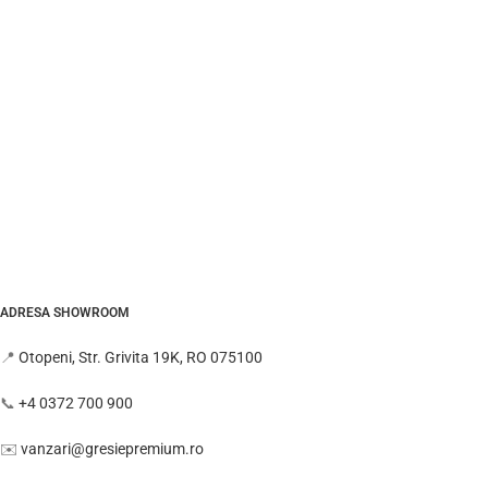
ADRESA SHOWROOM
📍
Otopeni, Str. Grivita 19K, RO 075100
📞
+4 0372 700 900
✉️
vanzari@gresiepremium.ro