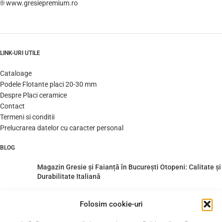
🌐
www.gresiepremium.ro
LINK-URI UTILE
Cataloage
Podele Flotante placi 20-30 mm
Despre Placi ceramice
Contact
Termeni si conditii
Prelucrarea datelor cu caracter personal
BLOG
Magazin Gresie și Faianță în București Otopeni: Calitate și
Durabilitate Italiană
Folosim cookie-uri
Gresie Chevron si Herringbone – descriere si recomandari