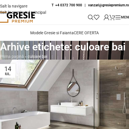
T +4 0372 700 900
|
vanzari@gresiepremium.ro
Salt la navigare
Salt la conținutul principal
MEN
Modele Gresie si Faianta
CERE OFERTA
Arhive etichete: culoare bai
Prima pagină
»
culoare bai
14
IUL.