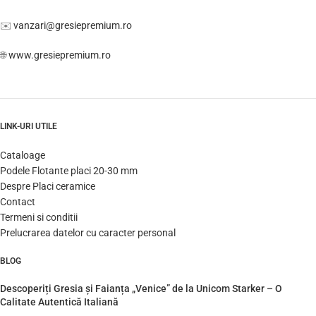
✉️
vanzari@gresiepremium.ro
🌐
www.gresiepremium.ro
LINK-URI UTILE
Cataloage
Podele Flotante placi 20-30 mm
Despre Placi ceramice
Contact
Termeni si conditii
Prelucrarea datelor cu caracter personal
BLOG
Descoperiți Gresia și Faianța „Venice” de la Unicom Starker – O
Calitate Autentică Italiană