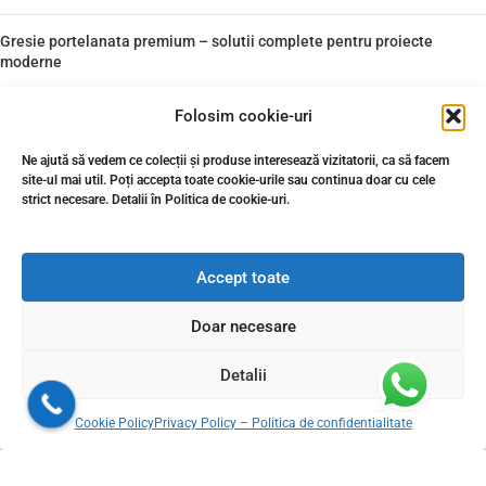
Gresie portelanata premium – solutii complete pentru proiecte
moderne
Folosim cookie-uri
Gresia și Faianța Premium de la GresiePremium.ro:
Eleganță și Calitate pentru Casa Ta
Ne ajută să vedem ce colecții și produse interesează vizitatorii, ca să facem
site-ul mai util. Poți accepta toate cookie-urile sau continua doar cu cele
strict necesare. Detalii în Politica de cookie-uri.
Sfaturi pentru un montaj profesional al placilor ceramice
de Gresie si Faianta
Accept toate
Plăci ceramice de calitate premium gresie cu aspect imitație lemn –
Doar necesare
Diverse esențe și finisaje rectificate portelanate
Detalii
Cookie Policy
Privacy Policy – Politica de confidentialitate
Livram din stoc in 24-48h oriunde in Romania