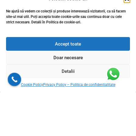
Modele gresie aspect lemn pro sau contra calitate sau compromis
Ne ajută să vedem ce colecții și produse interesează vizitatorii, ca să facem
site-ul mai util. Poți accepta toate cookie-urile sau continua doar cu cele
strict necesare. Detalii în Politica de cookie-uri.
Gresie 20 mm peste hidroizolație — zero găuri, zero infiltrații
Gresie premium de calitate superioară: O alegere excelentă pentru
Accept toate
amenajarea casei tale
Doar necesare
Livram din stoc in 24-48h oriunde in Romania
Detalii
Cookie Policy
Privacy Policy – Politica de confidentialitate