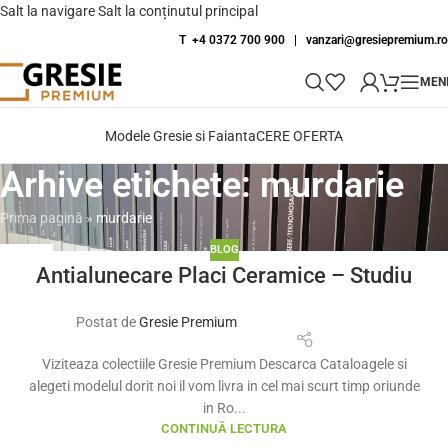
Salt la navigare
Salt la conținutul principal
T +4 0372 700 900
|
vanzari@gresiepremium.ro
MEN
Modele Gresie si Faianta
CERE OFERTA
Arhive etichete: murdarie
Prima pagină
»
murdarie
BLOG
06
Antialunecare Placi Ceramice – Studiu
OCT.
Postat de
Gresie Premium
Viziteaza colectiile Gresie Premium Descarca Cataloagele si
alegeti modelul dorit noi il vom livra in cel mai scurt timp oriunde
in Ro...
CONTINUĂ LECTURA