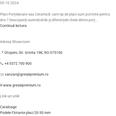
05.10.2024
Placi Porțelanate sau Ceramică: care tip de placi sunt potrivite pentru
dvs.? Descoperiți asemănările și diferențele cheie dintre porț...
Continuă lectura
Adresa Showroom
📍
Otopeni, Str. Grivita 19K, RO 075100
📞
+4 0372 700 900
✉️
vanzari@gresiepremium.ro
🌐
www.gresiepremium.ro
Link-uri utile
Cataloage
Podele Flotante placi 20-30 mm