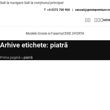
Salt la navigare
Salt la conținutul principal
T +4 0372 700 900
|
vanzari@gresiepremium.ro
MEN
Modele Gresie si Faianta
CERE OFERTA
Arhive etichete: piatră
Prima pagină
»
piatră