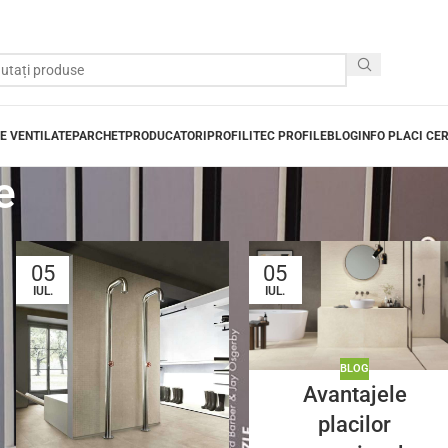
E VENTILATE
PARCHET
PRODUCATORI
PROFILITEC PROFILE
BLOG
INFO PLACI CE
e
05
05
IUL.
IUL.
BLOG
Avantajele
placilor