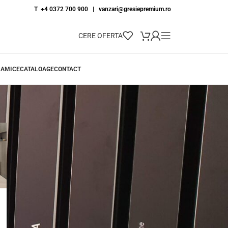
T +4 0372 700 900
|
vanzari@gresiepremium.ro
CERE OFERTA
RAMICE
CATALOAGE
CONTACT