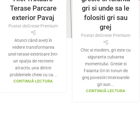
Terase Parcare
gri si unde sa le
exterior Pavaj
folositi gri sau
grej
Postat de
Gresie Premium
Postat de
Gresie Premium
Atunci când aveți în
vedere transformarea
Chic si modern, gri este cu
unei terase exterioare într-
siguranta culoarea
un spațiu de recreere
momentului. Gresie si
atractiv, una dintre
Faianta Gri in tonuri de
problemele cheie cu ca...
grej povestiri Interioarele
CONTINUĂ LECTURA
gri sun...
CONTINUĂ LECTURA