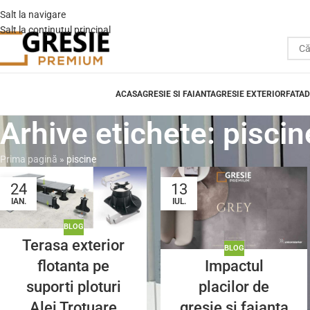
Salt la navigare
Salt la conținutul principal
ACASA
GRESIE SI FAIANTA
GRESIE EXTERIOR
FATAD
Arhive etichete: piscin
Prima pagină
»
piscine
24
13
IAN.
IUL.
BLOG
Terasa exterior
BLOG
flotanta pe
Impactul
suporti ploturi
placilor de
Alei Trotuare
gresie si faianta