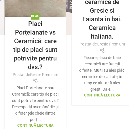
ceramice de
Gresie si
BLOG
Faianta in bai.
Placi
Ceramica
Porțelanate vs
Italiana.
Ceramică: care
Postat de
Gresie Premium
tip de placi sunt
potrivite pentru
Fiecare placă de baie
ceramică are funcții
dvs.?
diferite. Mulți au ales plăci
Postat de
Gresie Premium
ceramice de calitate, în
timp ce alții ar fi ales
Placi Porțelanate sau
greșit. Dale...
Ceramică: care tip de placi
CONTINUĂ LECTURA
sunt potrivite pentru dvs.?
Descoperiți asemănările și
diferențele cheie dintre
porț...
CONTINUĂ LECTURA