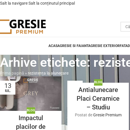
Salt la navigare
Salt la conținutul principal
ACASA
GRESIE SI FAIANTA
GRESIE EXTERIOR
FATAD
Arhive etichete: rezist
Prima pagină
»
rezistența la alunecare
BLOG
13
06
Antialunecare
IUL.
OCT.
Placi Ceramice
– Studiu
BLOG
Postat de
Gresie Premium
Impactul
placilor de