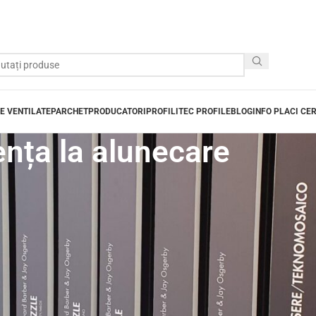
E VENTILATE
PARCHET
PRODUCATORI
PROFILITEC PROFILE
BLOG
INFO PLACI CE
ența la alunecare