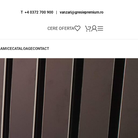
T +4 0372 700 900
|
vanzari@gresiepremium.ro
CERE OFERTA
RAMICE
CATALOAGE
CONTACT