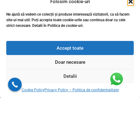
Folosim cookie-uri
Cum se calculeaza necesarul de gresie pentru un proiect
Ne ajută să vedem ce colecții și produse interesează vizitatorii, ca să facem
Creative water features and exterior
site-ul mai util. Poți accepta toate cookie-urile sau continua doar cu cele
strict necesare. Detalii în Politica de cookie-uri.
Gresie și Faianță Premium de la GresiePremium.ro
Accept toate
Livram din stoc in 24-48h oriunde in Romania
Doar necesare
Detalii
Cookie Policy
Privacy Policy – Politica de confidentialitate
↩️ Retragere din contract