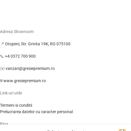
Adresa Showroom
📍
Otopeni, Str. Grivita 19K, RO 075100
📞
+4 0372 700 900
✉️
vanzari@gresiepremium.ro
🌐
www.gresiepremium.ro
Link-uri utile
Termeni si conditii
Prelucrarea datelor cu caracter personal
Blog