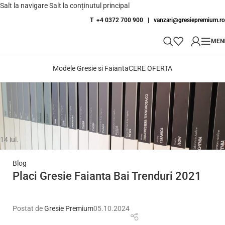
Salt la navigare
Salt la conținutul principal
T +4 0372 700 900
|
vanzari@gresiepremium.ro
MEN
Modele Gresie si Faianta
CERE OFERTA
Arhive etichete: stiluri
Prima pagină
»
stiluri
14
iul.
Blog
Placi Gresie Faianta Bai Trenduri 2021
Postat de
Gresie Premium
05.10.2024