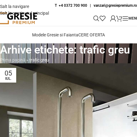
T +4 0372 700 900
|
vanzari@gresiepremium.ro
Salt la navigare
Salt la conținutul principal
MEN
Modele Gresie si Faianta
CERE OFERTA
Arhive etichete: trafic greu
Prima pagină
»
trafic greu
05
IUL.