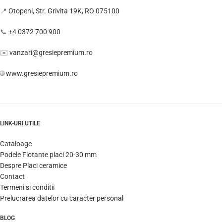
📍
Otopeni, Str. Grivita 19K, RO 075100
📞
+4 0372 700 900
✉️
vanzari@gresiepremium.ro
🌐
www.gresiepremium.ro
LINK-URI UTILE
Cataloage
Podele Flotante placi 20-30 mm
Despre Placi ceramice
Contact
Termeni si conditii
Prelucrarea datelor cu caracter personal
BLOG