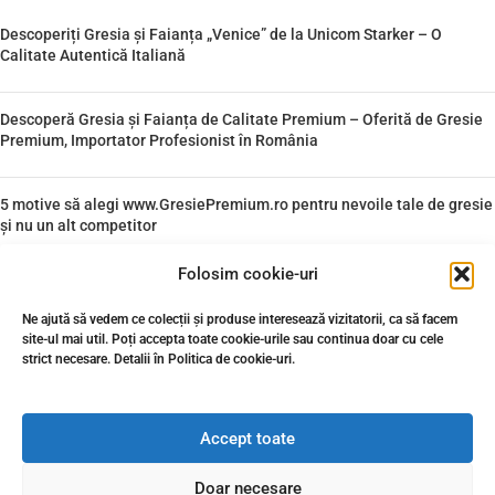
Descoperiți Gresia și Faianța „Venice” de la Unicom Starker – O
Calitate Autentică Italiană
Descoperă Gresia și Faianța de Calitate Premium – Oferită de Gresie
Premium, Importator Profesionist în România
5 motive să alegi www.GresiePremium.ro pentru nevoile tale de gresie
și nu un alt competitor
Folosim cookie-uri
Gresie premium de calitate superioară: O alegere excelentă pentru
amenajarea casei tale
Ne ajută să vedem ce colecții și produse interesează vizitatorii, ca să facem
site-ul mai util. Poți accepta toate cookie-urile sau continua doar cu cele
strict necesare. Detalii în Politica de cookie-uri.
Gresie si faianta de calitate de la cei mai buni producatori din Italia
Accept toate
Doar necesare