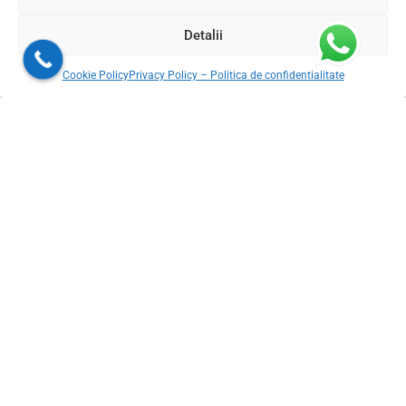
Livram din stoc in 24-48h oriunde in Romania
Detalii
Cookie Policy
Privacy Policy – Politica de confidentialitate
© 2026 Gresie Premium. Toate drepturile rezervate. Conținutul acestui
site, inclusiv textele, fotografiile, elementele grafice, documentația,
cataloagele și materialele tehnice, este proprietatea Gresie Premium sau
este utilizat cu acordul și în baza drepturilor acordate de titularii
acestuia. Reproducerea, copierea, modificarea, distribuirea, publicarea
sau utilizarea, integrală ori parțială, a conținutului acestui site, în orice
formă și prin orice mijloc, fără acordul prealabil scris al titularului
drepturilor, este interzisă, cu excepția situațiilor permise în mod expres de
lege.