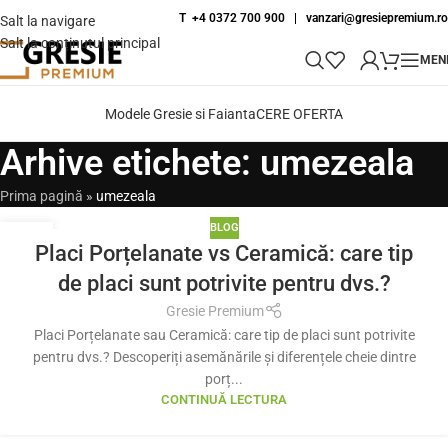
T +4 0372 700 900
|
vanzari@gresiepremium.ro
Salt la navigare
Salt la conținutul principal
MEN
Modele Gresie si Faianta
CERE OFERTA
Arhive etichete: umezeala
Prima pagină
»
umezeala
BLOG
05
Placi Porțelanate vs Ceramică: care tip
IUL.
de placi sunt potrivite pentru dvs.?
Gresie Premium
Placi Porțelanate sau Ceramică: care tip de placi sunt potrivite
pentru dvs.? Descoperiți asemănările și diferențele cheie dintre
porț...
CONTINUĂ LECTURA