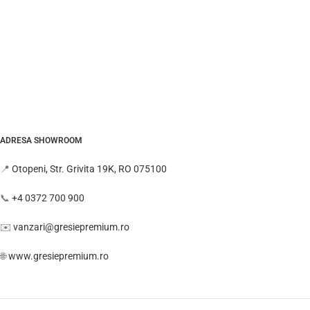
ADRESA SHOWROOM
📍
Otopeni, Str. Grivita 19K, RO 075100
📞
+4 0372 700 900
✉️
vanzari@gresiepremium.ro
🌐
www.gresiepremium.ro