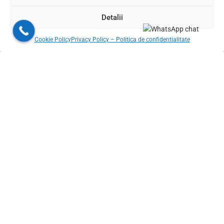
Herringbone, Cobblestone, Basket weave, Pinwheel,
Detalii
Versailles, Metro Style NY, Straight lay
Cookie Policy
Privacy Policy – Politica de confidentialitate
104 modele de bai pentru baia dormitorului matrimonial
Livram din stoc in 24-48h oriunde in Romania
© 2026 Gresie Premium. Toate drepturile rezervate. Conținutul acestui
site, inclusiv textele, fotografiile, elementele grafice, documentația,