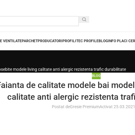
E VENTILATE
PARCHET
PRODUCATORI
PROFILITEC PROFILE
BLOG
INFO PLACI CE
bite modele living calitate anti alergic rezistenta trafic durabilitate
BLOG
Faianta de calitate modele bai mode
calitate anti alergic rezistenta traf
Postat de
Gresie Premium
Activat 25.03.202