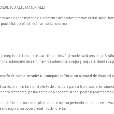
IERE (CU ALTE MATERIALE)
ramice cu alte materiale și elemente decorative precum oțelul, sticla, hârti
osibilități, creând setări atractive și unice.
 corp în plăci ceramice, care îi modelează și modelează prezența. Străluci
lumină, adăugând un sentiment de adâncime, spațiu și mișcare, dând spații 
arfa de care ai nevoie! Nu cumpara ieftin ca sa cumperi de doua ori pe
il să rezistam in fata unei oferte de pret care pare a fi o afacere, iar atu
elanata rectificata, posibilitatea de a economisi bani poate fi foarte tentan
del ieftin nu o sa iti mai placa dupa o scurta perioada sau dupa ce ai vazu
te si design si nu dupa pretul mic din oferta.