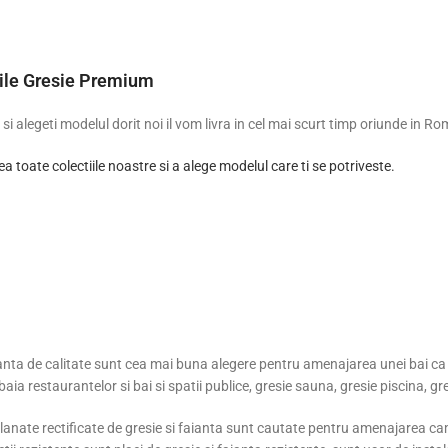
iile Gresie Premium
i alegeti modelul dorit noi il vom livra in cel mai scurt timp oriunde in Ro
ea toate colectiile noastre si a alege modelul care ti se potriveste.
aianta de calitate sunt cea mai buna alegere pentru amenajarea unei bai c
 baia restaurantelor si bai si spatii publice, gresie sauna, gresie piscina, gr
lanate rectificate de gresie si faianta sunt cautate pentru amenajarea cam