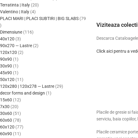
Terratinta | Italy
20
Valentino | Italy
4
PLACI MARI | PLACI SUBTIRI | BIG SLABS
79
Viziteaza colect
Dimensiune
116
Descarca Cataloagele s
40x120
3
90x270 — Lastre
2
Click aici pentru a ved
120x120
2
90x90
1
30x90
1
45x90
1
50x120
11
120x280 | 120x278 — Lastre
29
decor forms and design
1
15x60
12
7x30
20
Placile de gresie si f
30x60
51
serviciu, baia copiilor,
60x60
78
60x120
77
Placile ceramice porte
60x90
11