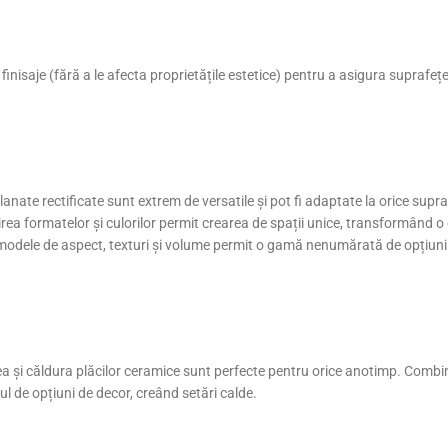
finisaje (fără a le afecta proprietățile estetice) pentru a asigura suprafe
anate rectificate sunt extrem de versatile și pot fi adaptate la orice supraf
rea formatelor și culorilor permit crearea de spații unice, transformând o 
e modele de aspect, texturi și volume permit o gamă nenumărată de opțiuni
 și căldura plăcilor ceramice sunt perfecte pentru orice anotimp. Combina
 de opțiuni de decor, creând setări calde.