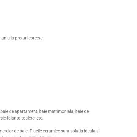
mania la preturi corecte.
a baie de apartament, baie matrimoniala, baie de
esie faianta toalete, etc.
erelor de baie. Placile ceramice sunt solutia ideala si