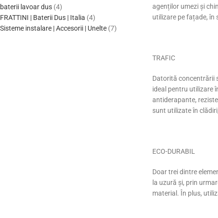
agenților umezi și chim
baterii lavoar dus
4
utilizare pe fațade, î
FRATTINI | Baterii Dus | Italia
4
Sisteme instalare | Accesorii | Unelte
7
TRAFIC
Datorită concentrării 
ideal pentru utilizare
antiderapante, rezisten
sunt utilizate în clădi
ECO-DURABIL
Doar trei dintre eleme
la uzură și, prin urmar
material. În plus, uti