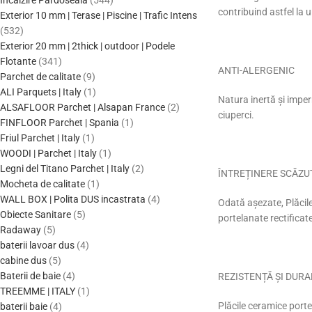
Incalzire Pardoseala
544
contribuind astfel la 
Exterior 10 mm | Terase | Piscine | Trafic Intens
532
Exterior 20 mm | 2thick | outdoor | Podele
Flotante
341
ANTI-ALERGENIC
Parchet de calitate
9
ALI Parquets | Italy
1
Natura inertă și imper
ALSAFLOOR Parchet | Alsapan France
2
ciuperci.
FINFLOOR Parchet | Spania
1
Friul Parchet | Italy
1
WOODI | Parchet | Italy
1
Legni del Titano Parchet | Italy
2
ÎNTREȚINERE SCĂZU
Mocheta de calitate
1
WALL BOX | Polita DUS incastrata
4
Odată așezate, Plăcile
Obiecte Sanitare
5
portelanate rectificate
Radaway
5
baterii lavoar dus
4
cabine dus
5
Baterii de baie
4
REZISTENȚĂ ȘI DURA
TREEMME | ITALY
1
Plăcile ceramice portel
baterii baie
4