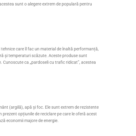
re, acestea sunt o alegere extrem de populară pentru
i tehnice care îl fac un material de înaltă performanță,
uzură și temperaturi scăzute. Aceste produse sunt
le. Cunoscute ca „pardoseli cu trafic ridicat”, acestea
mânt (argilă), apă și foc. Ele sunt extrem de rezistente
în prezent opțiunile de reciclare pe care le oferă acest
tează economii majore de energie.