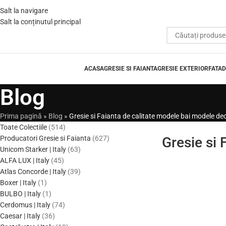
Salt la navigare
Salt la conținutul principal
ACASA
GRESIE SI FAIANTA
GRESIE EXTERIOR
FATAD
Blog
Prima pagină
»
Blog
»
Gresie si Faianta de calitate modele bai modele deose
Toate Colectiile
514
Producatori Gresie si Faianta
627
Gresie si 
Unicom Starker | Italy
63
ALFA LUX | Italy
45
Atlas Concorde | Italy
39
Boxer | Italy
1
BULBO | Italy
1
Cerdomus | Italy
74
Caesar | Italy
36