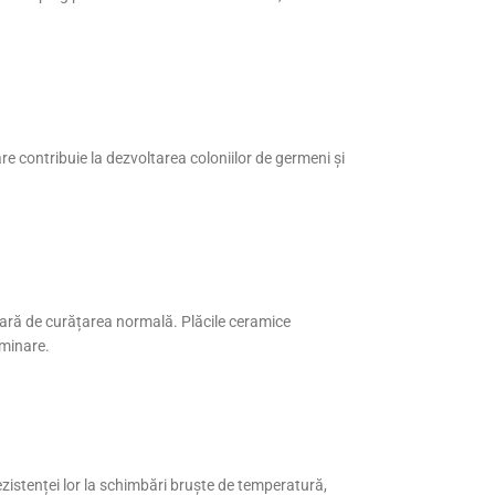
re contribuie la dezvoltarea coloniilor de germeni și
afară de curățarea normală. Plăcile ceramice
aminare.
rezistenței lor la schimbări bruște de temperatură,