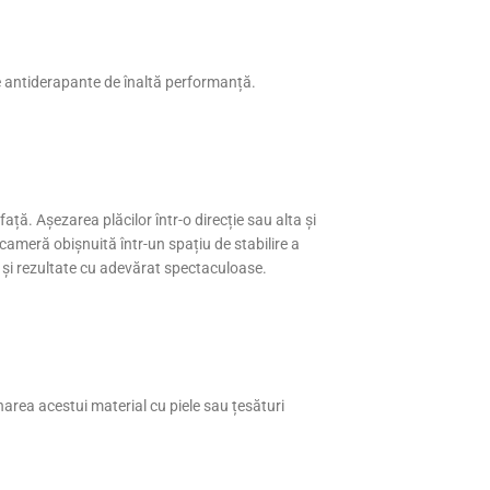
țe antiderapante de înaltă performanță.
ață. Așezarea plăcilor într-o direcție sau alta și
cameră obișnuită într-un spațiu de stabilire a
 și rezultate cu adevărat spectaculoase.
rea acestui material cu piele sau țesături