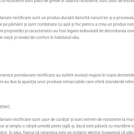
ii rezistente sunt placi de gresie si faianta rezistente, sunt usor de instal
anate rectificate sunt un produs durabil datorită naturii lor și a procesului
 de pe pământ și sunt combinate cu apă și foc pentru a crea un produs natu
i proprietăți și caracteristici au fost legate indisolubil de dezvoltarea omul
e viață și nivelul de confort în habitatul său.
ceramice portelanate rectificate au suferit evoluții majore în toate domeniile.
are au dus la apariția unor produse remarcabile care oferă standarde tehn
IENIC
lanate rectificate sunt ușor de curățat și sunt extrem de rezistente la mur
pur și simplu o cârpă umedă peste țiglă și, dacă este pătată cu murdărie s
tor. În plus, faptul că ceramica este un izolator electric înseamnă că plăci