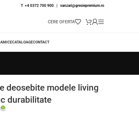
T +4 0372 700 900
|
vanzari@gresiepremium.ro
CERE OFERTA
RAMICE
CATALOAGE
CONTACT
le deosebite modele living
ic durabilitate
0
1