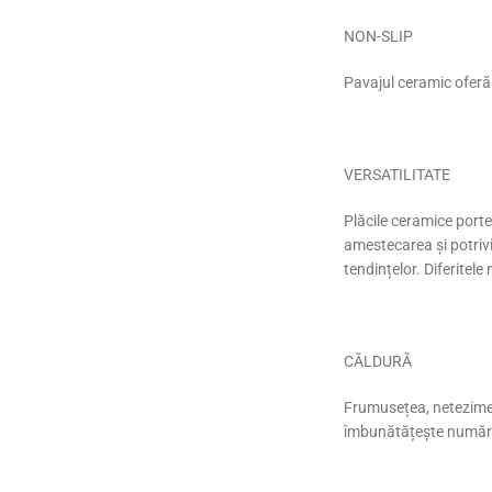
NON-SLIP
Pavajul ceramic oferă 
VERSATILITATE
Plăcile ceramice portel
amestecarea și potrivi
tendințelor. Diferitel
CĂLDURĂ
Frumusețea, netezimea
îmbunătățește numărul