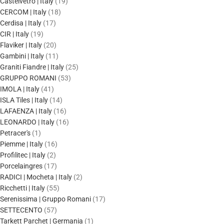
Castelvetro | Italy
19
CERCOM | Italy
18
Cerdisa | Italy
17
CIR | Italy
19
Flaviker | Italy
20
Gambini | Italy
11
Graniti Fiandre | Italy
25
GRUPPO ROMANI
53
IMOLA | Italy
41
ISLA Tiles | Italy
14
LAFAENZA | Italy
16
LEONARDO | Italy
16
Petracer's
1
Piemme | Italy
16
Profilitec | Italy
2
Porcelaingres
17
RADICI | Mocheta | Italy
2
Ricchetti | Italy
55
Serenissima | Gruppo Romani
17
SETTECENTO
57
Tarkett Parchet | Germania
1