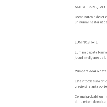
AMESTECARE ȘI ASOC
Combinarea plăcilor ce
un număr nesfârșit de p
LUMINOZITATE
Lumina capătă formă și
jocuri inteligente de 
Cumpara doar o data m
Este întotdeauna dific
gresie si faianta port
Cel mai probabil un mo
dupa criterii de calita