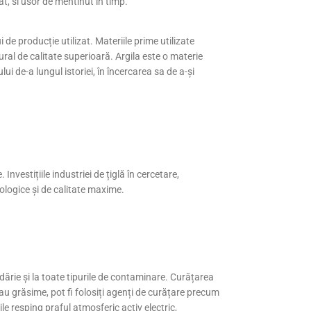
at, si usor de mentinut in timp.
 de producție utilizat. Materiile prime utilizate
ral de calitate superioară. Argila este o materie
ui de-a lungul istoriei, în încercarea sa de a-și
 Investițiile industriei de țiglă în cercetare,
ologice și de calitate maxime.
dărie și la toate tipurile de contaminare. Curățarea
au grăsime, pot fi folosiți agenți de curățare precum
le resping praful atmosferic activ electric,