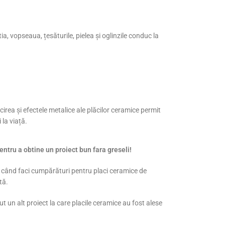
a, vopseaua, țesăturile, pielea și oglinzile conduc la
rea și efectele metalice ale plăcilor ceramice permit
la viață.
ntru a obtine un proiect bun fara greseli!
nci când faci cumpărături pentru placi ceramice de
tă.
t un alt proiect la care placile ceramice au fost alese