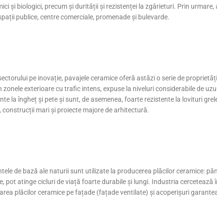
ici și biologici, precum și durității și rezistenței la zgârieturi. Prin urma
n spații publice, centre comerciale, promenade și bulevarde.
sectorului pe inovație, pavajele ceramice oferă astăzi o serie de proprietăț
 în zonele exterioare cu trafic intens, expuse la niveluri considerabile de 
te la îngheț și pete și sunt, de asemenea, foarte rezistente la lovituri gre
ri, construcții mari și proiecte majore de arhitectură.
ntele de bază ale naturii sunt utilizate la producerea plăcilor ceramice: pă
e, pot atinge cicluri de viață foarte durabile și lungi. Industria cercetează 
lizarea plăcilor ceramice pe fațade (fațade ventilate) și acoperișuri garan