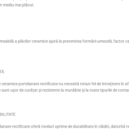
un mediu mai plăcut.
meabilă a plăcilor ceramice ajută la prevenirea formării umezelii, factor ca
TĂ
 ceramice portelanate rectificate nu necesită niciun fel de întreținere în 
 sunt ușor de curățat și rezistente la murdărie și la toate tipurile de cont
BILITATE
anate rectificate oferă niveluri optime de durabilitate în clădiri, datorită 