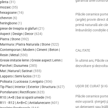
garantia unei construct
plinta
31
mozaic
35
hexagoane
16
Plăcile ceramice portel
chevron
6
(argile) provin direct
heringbone
1
primă naturală ale căre
piese de treapta si glafuri
21
îmbunătăți condițiile d
Aspect | Design | Decor
624
Piatra | Stone
392
Marmura | Piatra Naturala | Stone
522
Contemporan | Modern | Ciment | Beton |
CALITATE
Resin | Metal
530
Gresie imitatie lemn | Gresie aspect Lemn |
În ultimii ani, Plăcile 
Parchet | Dusumea
285
dezvoltare și dezvolt
Mat | Natural | Satinat
555
Lappato | Semi lucios
312
Polisata | Lucioasa | Levigato
306
UȘOR DE CURAT ȘI IG
Tip Placi | Interior | Exterior | Structura
627
Portelanate | Rectificate
623
Plăcile ceramice porte
R10 | A+B | bai si spatii umede
94
este ușoară: ștergeți 
R11 - R12 | A+B+C | Antialunecare
601
un detergent sau înălbi