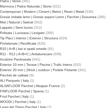
Piatra | Stone
391
Marmura | Piatra Naturala | Stone
521
Contemporan | Modern | Ciment | Beton | Resin | Metal
530
Gresie imitatie lemn | Gresie aspect Lemn | Parchet | Dusumea
285
Mat | Natural | Satinat
552
Lappato | Semi lucios
312
Polisata | Lucioasa | Levigato
306
Tip Placi | Interior | Exterior | Structura
624
Portelanate | Rectificate
620
R10 | A+B | bai si spatii umede
91
R11 - R12 | A+B+C | Antialunecare
599
Incalzire Pardoseala
541
Exterior 10 mm | Terase | Piscine | Trafic Intens
532
Exterior 20 mm | 2thick | outdoor | Podele Flotante
341
Parchet de calitate
9
ALI Parquets | Italy
1
ALSAFLOOR Parchet | Alsapan France
2
FINFLOOR Parchet | Spania
1
Friul Parchet | Italy
1
WOODI | Parchet | Italy
1
Legni del Titano Parchet | Italy
2