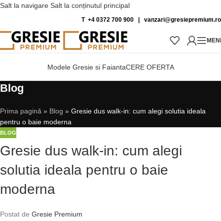
Salt la navigare
Salt la conținutul principal
T +4 0372 700 900
|
vanzari@gresiepremium.ro
MEN
Modele Gresie si Faianta
CERE OFERTA
Blog
Prima pagină
»
Blog
»
Gresie dus walk-in: cum alegi solutia ideala
pentru o baie moderna
BLOG
Gresie dus walk-in: cum alegi
solutia ideala pentru o baie
moderna
Postat de
Gresie Premium