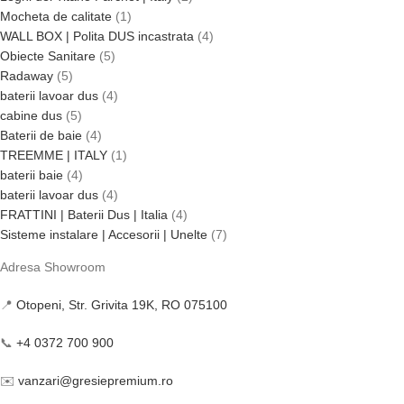
Mocheta de calitate
1
WALL BOX | Polita DUS incastrata
4
Obiecte Sanitare
5
Radaway
5
baterii lavoar dus
4
cabine dus
5
Baterii de baie
4
TREEMME | ITALY
1
baterii baie
4
baterii lavoar dus
4
FRATTINI | Baterii Dus | Italia
4
Sisteme instalare | Accesorii | Unelte
7
Adresa Showroom
📍
Otopeni, Str. Grivita 19K, RO 075100
📞
+4 0372 700 900
✉️
vanzari@gresiepremium.ro