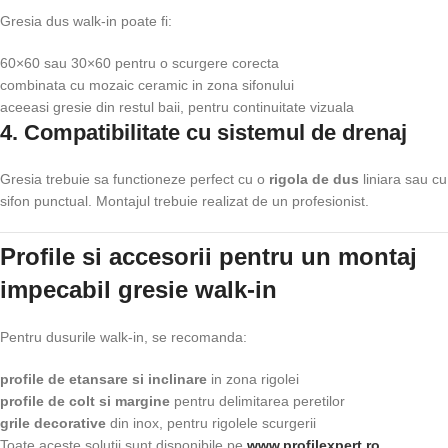
Gresia dus walk-in poate fi:
60×60 sau 30×60 pentru o scurgere corecta
combinata cu mozaic ceramic in zona sifonului
aceeasi gresie din restul baii, pentru continuitate vizuala
4. Compatibilitate cu sistemul de drenaj
Gresia trebuie sa functioneze perfect cu o
rigola de dus
liniara sau cu
sifon punctual. Montajul trebuie realizat de un profesionist.
Profile si accesorii pentru un montaj
impecabil gresie walk-in
Pentru dusurile walk-in, se recomanda:
profile de etansare si inclinare
in zona rigolei
profile de colt si margine
pentru delimitarea peretilor
grile decorative
din inox, pentru rigolele scurgerii
Toate aceste solutii sunt disponibile pe
www.profilexpert.ro
.