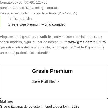
formate 30×60, 60×60, 120×60
nuante naturale: ivory, bej, gri, antracit
livrare in 5–10 zile din colectii actuale (2024–2025)
Inspira-te si din:
Gresie baie premium – ghid complet
Alegerea unei
gresii dus walk-in
potrivite este esentiala pentru un
spatiu modern, sigur si usor de intretinut. Pe
www.gresiepremium.ro
gasesti solutii estetice si durabile, iar cu ajutorul
Profile Expert
, obtii
un montaj profesionist si durabil.
Gresie Premium
See Full Bio
Mai nou
Gresie italiana: de ce este in topul alegerilor in 2025