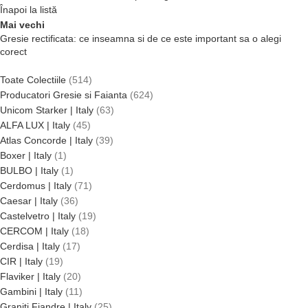
Înapoi la listă
Mai vechi
Gresie rectificata: ce inseamna si de ce este important sa o alegi
corect
Toate Colectiile
514
Producatori Gresie si Faianta
624
Unicom Starker | Italy
63
ALFA LUX | Italy
45
Atlas Concorde | Italy
39
Boxer | Italy
1
BULBO | Italy
1
Cerdomus | Italy
71
Caesar | Italy
36
Castelvetro | Italy
19
CERCOM | Italy
18
Cerdisa | Italy
17
CIR | Italy
19
Flaviker | Italy
20
Gambini | Italy
11
Graniti Fiandre | Italy
25