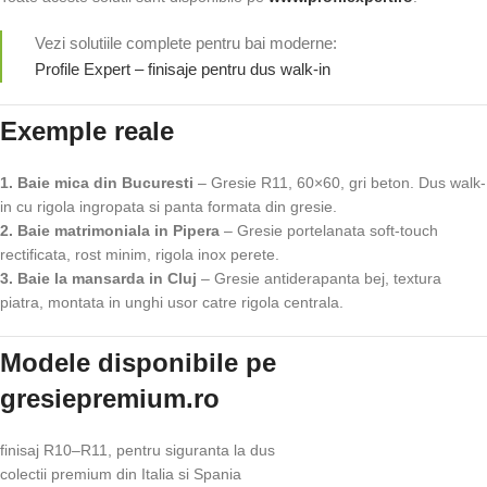
Vezi solutiile complete pentru bai moderne:
Profile Expert – finisaje pentru dus walk-in
Exemple reale
1. Baie mica din Bucuresti
– Gresie R11, 60×60, gri beton. Dus walk-
in cu rigola ingropata si panta formata din gresie.
2. Baie matrimoniala in Pipera
– Gresie portelanata soft-touch
rectificata, rost minim, rigola inox perete.
3. Baie la mansarda in Cluj
– Gresie antiderapanta bej, textura
piatra, montata in unghi usor catre rigola centrala.
Modele disponibile pe
gresiepremium.ro
finisaj R10–R11, pentru siguranta la dus
colectii premium din Italia si Spania