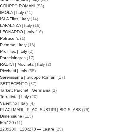
GRUPPO ROMANI
53
IMOLA | Italy
41
ISLA Tiles | Italy
14
LAFAENZA | Italy
16
LEONARDO | Italy
16
Petracer's
1
Piemme | Italy
16
Profilitec | Italy
2
Porcelaingres
17
RADICI | Mocheta | Italy
2
Ricchetti | Italy
55
Serenissima | Gruppo Romani
17
SETTECENTO
57
Tarkett Parchet | Germania
1
Terratinta | Italy
20
Valentino | Italy
4
PLACI MARI | PLACI SUBTIRI | BIG SLABS
79
Dimensiune
113
50x120
11
120x280 | 120x278 — Lastre
29