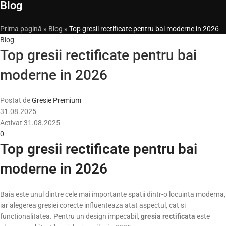
Blog
Prima pagină
»
Blog
»
Top gresii rectificate pentru bai moderne in 2026
Blog
Top gresii rectificate pentru bai
moderne in 2026
Postat de
Gresie Premium
31.08.2025
Activat 31.08.2025
0
Top gresii rectificate pentru bai
moderne in 2026
Baia este unul dintre cele mai importante spatii dintr-o locuinta moderna,
iar alegerea gresiei corecte influenteaza atat aspectul, cat si
functionalitatea. Pentru un design impecabil,
gresia rectificata
este