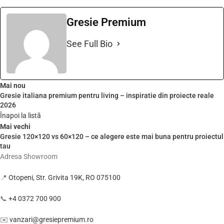
Gresie Premium
See Full Bio
Mai nou
Gresie italiana premium pentru living – inspiratie din proiecte reale
2026
Înapoi la listă
Mai vechi
Gresie 120×120 vs 60×120 – ce alegere este mai buna pentru proiectul
tau
Adresa Showroom
📍
Otopeni, Str. Grivita 19K, RO 075100
📞
+4 0372 700 900
✉️
vanzari@gresiepremium.ro