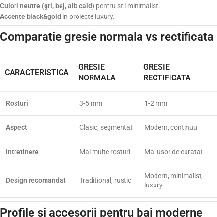
Culori neutre (gri, bej, alb cald)
pentru stil minimalist.
Accente black&gold
in proiecte luxury.
Comparatie gresie normala vs rectificata
GRESIE
GRESIE
CARACTERISTICA
NORMALA
RECTIFICATA
Rosturi
3-5 mm
1-2 mm
Aspect
Clasic, segmentat
Modern, continuu
Intretinere
Mai multe rosturi
Mai usor de curatat
Modern, minimalist,
Design recomandat
Traditional, rustic
luxury
Profile si accesorii pentru bai moderne