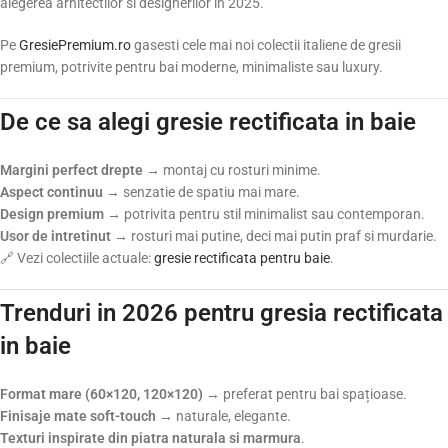
alegerea arhitectilor si designerilor in 2025.
Pe
GresiePremium.ro
gasesti cele mai noi colectii italiene de gresii
premium, potrivite pentru bai moderne, minimaliste sau luxury.
De ce sa alegi gresie rectificata in baie
Margini perfect drepte
→ montaj cu rosturi minime.
Aspect continuu
→ senzatie de spatiu mai mare.
Design premium
→ potrivita pentru stil minimalist sau contemporan.
Usor de intretinut
→ rosturi mai putine, deci mai putin praf si murdarie.
🔗 Vezi colectiile actuale:
gresie rectificata pentru baie
.
Trenduri in 2026 pentru gresia rectificata
in baie
Format mare (60×120, 120×120)
→ preferat pentru bai spațioase.
Finisaje mate soft-touch
→ naturale, elegante.
Texturi inspirate din piatra naturala si marmura
.