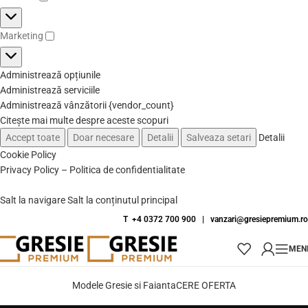
Marketing
Administrează opțiunile
Administrează serviciile
Administrează vânzătorii {vendor_count}
Citește mai multe despre aceste scopuri
Accept toate
Doar necesare
Detalii
Salveaza setari
Detalii
Cookie Policy
Privacy Policy – Politica de confidentialitate
Salt la navigare
Salt la conținutul principal
T +4 0372 700 900
|
vanzari@gresiepremium.ro
MEN
Modele Gresie si Faianta
CERE OFERTA