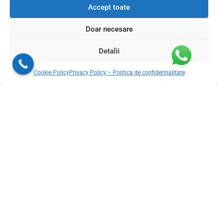
Montaj gresie si faianta cu profile decorative pentru un finisaj perfect
Accept toate
Doar necesare
Ali Parquets și Friul Parchet – Producători de parchet de
calitate prin GresiePremium.ro
Detalii
Sweet seat: functional seat for IT folks
Cookie Policy
Privacy Policy – Politica de confidentialitate
Livram din stoc in 24-48h oriunde in Romania