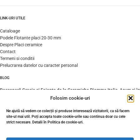
LINK-URI UTILE
Cataloage
Podele Flotante placi 20-30 mm
Despre Placi ceramice
Contact
Termeni si conditii
Prelucrarea datelor cu caracter personal
BLOG
Descoperă Gresia și Faianța de la Ceramiche Piemme Italia, Acum și în
România prin Gresie Premium
Folosim cookie-uri
Ne ajută să vedem ce colecții și produse interesează vizitatorii, ca să facem
Gresie 20 mm peste
site-ul mai util. Poți accepta toate cookie-urile sau continua doar cu cele
hidroizolație — zero găuri, zero
strict necesare. Detalii în Politica de cookie-uri.
infiltrații