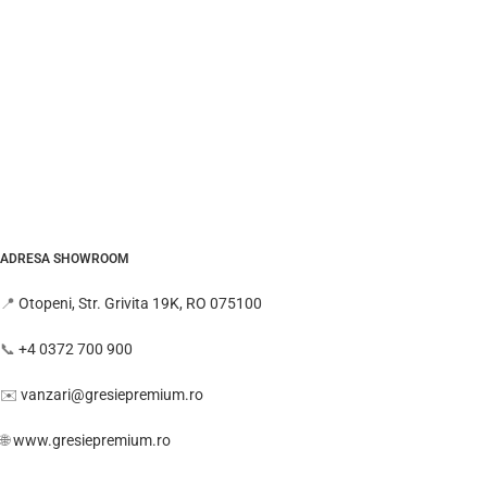
ADRESA SHOWROOM
📍
Otopeni, Str. Grivita 19K, RO 075100
📞
+4 0372 700 900
✉️
vanzari@gresiepremium.ro
🌐
www.gresiepremium.ro