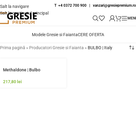
T +4 0372 700 900
|
vanzari@gresiepremium.ro
Salt la navigare
Salt la conținutul principal
MEN
Modele Gresie si Faianta
CERE OFERTA
Prima pagină
»
Producatori Gresie si Faianta
»
BULBO | Italy
Methaldone | Bulbo
217,80
lei