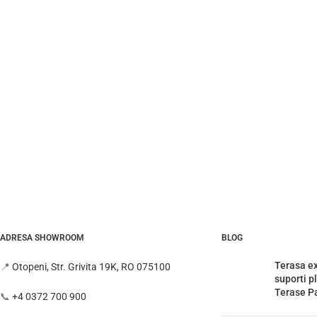
ADRESA SHOWROOM
BLOG
Terasa ex
📍
Otopeni, Str. Grivita 19K, RO 075100
suporti p
Terase Pa
📞
+4 0372 700 900