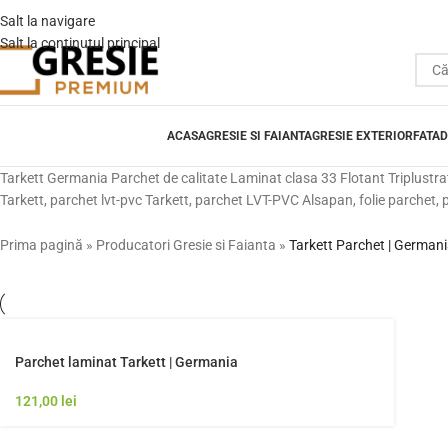
Salt la navigare
Salt la conținutul principal
ACASA
GRESIE SI FAIANTA
GRESIE EXTERIOR
FATAD
Tarkett Germania Parchet de calitate Laminat clasa 33 Flotant Triplustrat
Tarkett, parchet lvt-pvc Tarkett, parchet LVT-PVC Alsapan, folie parchet, 
Prima pagină
»
Producatori Gresie si Faianta
»
Tarkett Parchet | German
Parchet laminat Tarkett | Germania
121,00
lei