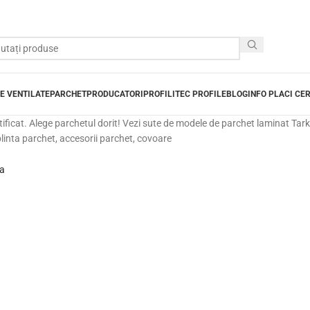
E VENTILATE
PARCHET
PRODUCATORI
PROFILITEC PROFILE
BLOG
INFO PLACI CE
ificat. Alege parchetul dorit! Vezi sute de modele de parchet laminat Tark
plinta parchet, accesorii parchet, covoare
ia