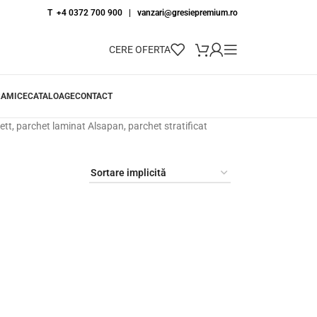
T +4 0372 700 900
|
vanzari@gresiepremium.ro
CERE OFERTA
RAMICE
CATALOAGE
CONTACT
ett, parchet laminat Alsapan, parchet stratificat