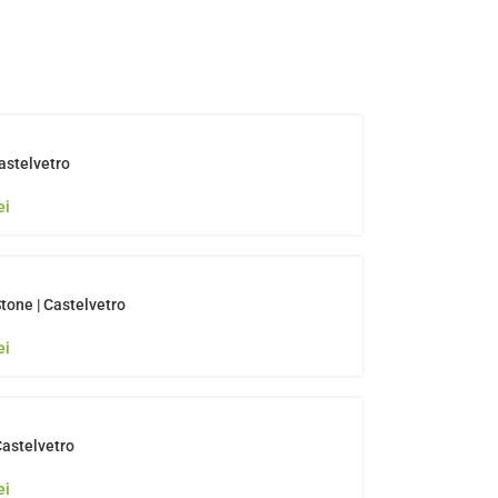
astelvetro
ei
tone | Castelvetro
ei
Castelvetro
ei