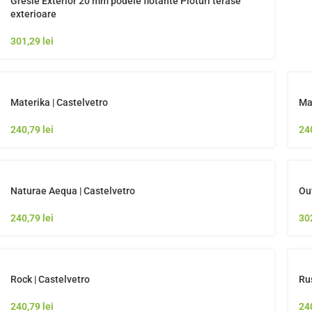
Gresie Exterior 20 mm podele flotante Ploturi terase
exterioare
301,29
lei
Materika | Castelvetro
Mat
240,79
lei
24
Naturae Aequa | Castelvetro
Out
240,79
lei
30
Rock | Castelvetro
Ru
240,79
lei
24