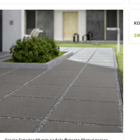
KO
24