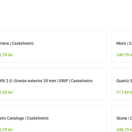
iere | Castelvetro
More | C
0,79
lei
240,79
l
fit 2.0 | Gresie exterior 20 mm | GRIP | Castelvetro
Quartz S
2,50
lei
217,80
l
stic Catalogo | Castelvetro
Stone | 
0,79
lei
240,79
l