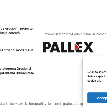
rea gresiei în proiecte:
nisaje corectă
Livram din stoc in 24-48h oriunde in Roman
e pentru bai moderne in
u alegerea Gresiei și
Ne ajută să vede
 garantând Durabilitate
Poți accepta toa
cookie-uri.
Accep
e, inclusiv textele, fotografiile, elementele grafice, documentația, catalo