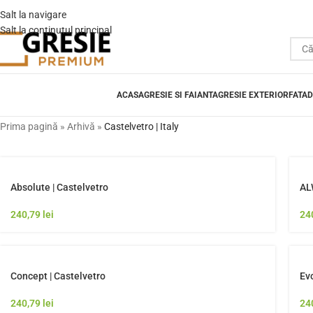
Salt la navigare
Salt la conținutul principal
ACASA
GRESIE SI FAIANTA
GRESIE EXTERIOR
FATAD
Prima pagină
»
Arhivă
»
Castelvetro | Italy
Absolute | Castelvetro
AL
240,79
lei
24
Concept | Castelvetro
Evo
240,79
lei
24