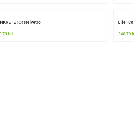
NKRETE | Castelvetro
Life | C
0,79
lei
240,79
l