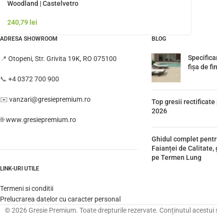
Woodland | Castelvetro
240,79
lei
ADRESA SHOWROOM
BLOG
Specifica
📍
Otopeni, Str. Grivita 19K, RO 075100
fișa de fi
📞
+4 0372 700 900
✉️
vanzari@gresiepremium.ro
Top gresii rectificat
2026
🌐
www.gresiepremium.ro
Ghidul complet pentr
Faianței de Calitate,
pe Termen Lung
LINK-URI UTILE
Termeni si conditii
Prelucrarea datelor cu caracter personal
© 2026 Gresie Premium. Toate drepturile rezervate. Conținutul acestui sit