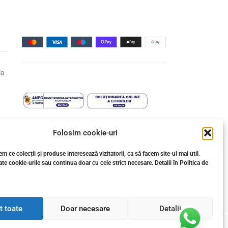
ia
Folosim cookie-uri
m ce colecții și produse interesează vizitatorii, ca să facem site-ul mai util.
↩️ Retragere din contract
te cookie-urile sau continua doar cu cele strict necesare. Detalii în Politica de
t toate
Doar necesare
Detalii
agele și materialele tehnice, este proprietatea Gresie