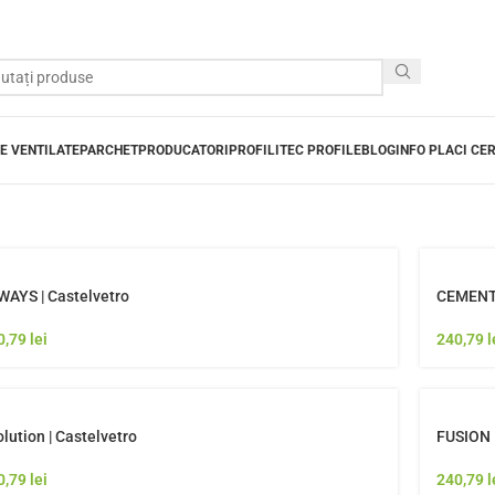
E VENTILATE
PARCHET
PRODUCATORI
PROFILITEC PROFILE
BLOG
INFO PLACI CE
WAYS | Castelvetro
CEMENTI
0,79
lei
240,79
l
lution | Castelvetro
FUSION |
0,79
lei
240,79
l