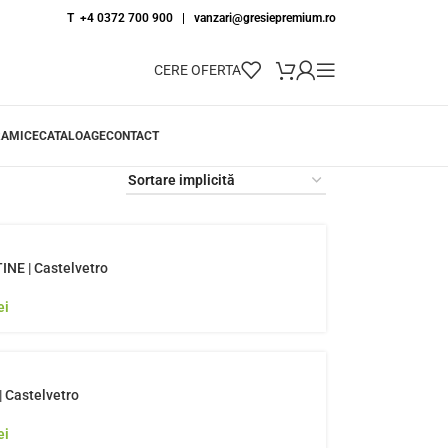
T +4 0372 700 900
|
vanzari@gresiepremium.ro
CERE OFERTA
RAMICE
CATALOAGE
CONTACT
NE | Castelvetro
ei
 Castelvetro
ei