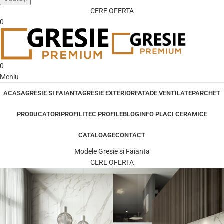
CERE OFERTA
0
0
Meniu
ACASA
GRESIE SI FAIANTA
GRESIE EXTERIOR
FATADE VENTILATE
PARCHET
PRODUCATORI
PROFILITEC PROFILE
BLOG
INFO PLACI CERAMICE
CATALOAGE
CONTACT
Modele Gresie si Faianta
CERE OFERTA