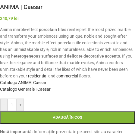
ANIMA | Caesar
240,79
lei
Anima marble-effect
porcelain tiles
reinterpret the most prized marble
and transform your ambiences using unique, noble and sought-after
style. Anima, the marble-effect porcelain tile collectionis versatile and
has an unmistakable style, rich in naturalness, able to enrich ambiences
using
heterogeneous surfaces
and
delicate decorative accents
. If you
love the elegance and brilliance that marble evokes, Anima confers
unmistakable style and detail the likes of which have never been seen
before on your
residential
and
commercial
floors.
Catalogo ANIMA| Caesar
Catalogo Generale | Caesar
-
+
ADAUGĂ ÎN COȘ
Notă importantă:
Informațiile prezentate pe acest site au caracter