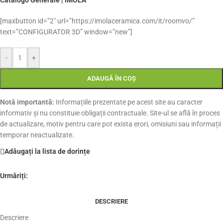
[maxbutton id=”2″ url=”https://imolaceramica.com/it/roomvo/”
text=”CONFIGURATOR 3D” window=”new”]
-
+
ADAUGĂ ÎN COȘ
Notă importantă:
Informațiile prezentate pe acest site au caracter
informativ și nu constituie obligații contractuale. Site-ul se află în proces
de actualizare, motiv pentru care pot exista erori, omisiuni sau informații
temporar neactualizate.
Adăugați la lista de dorințe
Urmăriți:
DESCRIERE
Descriere