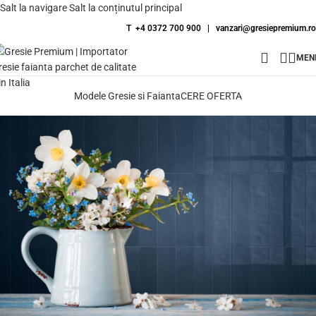
Salt la navigare
Salt la conținutul principal
T +4 0372 700 900
|
vanzari@gresiepremium.ro
MEN
Modele Gresie si Faianta
CERE OFERTA