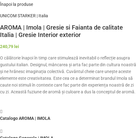
Înapoi la produse
UNICOM STARKER | Italia
AROMA | Imola | Gresie si Faianta de calitate
Italia | Gresie Interior exterior
240,79
lei
O călătorie înapoi în timp care stimulează inevitabil o reflecție asupra
gustului italian. Designul, mâncarea și arta fac parte din cultura noastră
și ne hrănesc imaginația colectivă. Cuvântul cheie care unește aceste
elemente este creativitatea. Este cea ce a determinat brandul Imola să
caute noi stimuli în contexte care fac parte din experiența noastră de zi
cu zi. Această fuziune de aromă și culoare a dus la conceptul de aromă.
Catalogo AROMA | IMOLA
Catalogo Generale | IMOLA