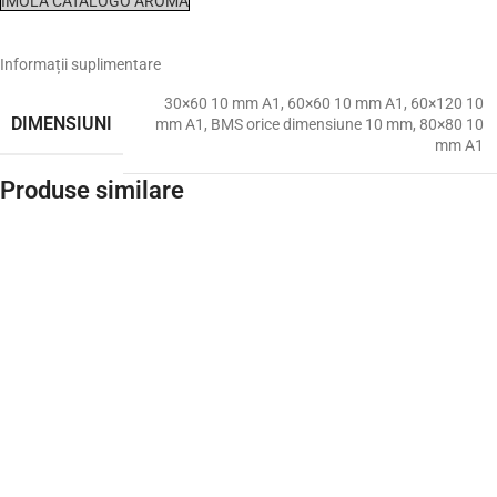
IMOLA CATALOGO AROMA
Informații suplimentare
30×60 10 mm A1
,
60×60 10 mm A1
,
60×120 10
DIMENSIUNI
mm A1
,
BMS orice dimensiune 10 mm
,
80×80 10
mm A1
Produse similare