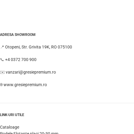
ADRESA SHOWROOM
📍
Otopeni, Str. Grivita 19K, RO 075100
📞
+4 0372 700 900
✉️
vanzari@gresiepremium.ro
🌐
www.gresiepremium.ro
LINK-URI UTILE
Cataloage
Podele Flotante placi 20-30 mm