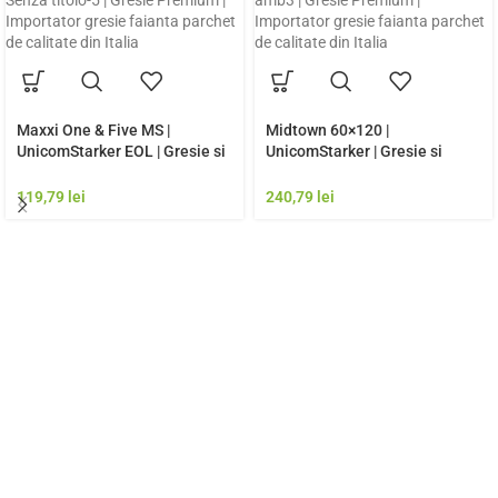
Maxxi One & Five MS |
Midtown 60×120 |
UnicomStarker EOL | Gresie si
UnicomStarker | Gresie si
Faianta de calitate premium
Faianta de calitate premium
Italia | Model Gresie
Italia | Model Gresie
119,79
lei
240,79
lei
Rezistenta Exterior
Rezistenta Exterior