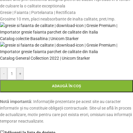
de culoare la o calitate exceptionala
Gresie | Faianta | Portelanata | Rectificata
G
rosime 10 mm
,
placi neabsorbante de inalta calitate, pret/mp.
Catalog colectie Basaltina | Unicom Starker
Catalog General Collection 2022 | Unicom Starker
-
+
ADAUGĂ ÎN COȘ
Notă importantă:
Informațiile prezentate pe acest site au caracter
informativ și nu constituie obligații contractuale. Site-ul se află în proces
de actualizare, motiv pentru care pot exista erori, omisiuni sau informații
temporar neactualizate.
Adăugați la lista de dorințe