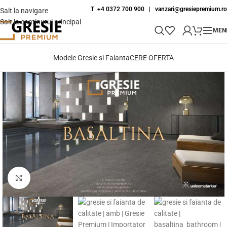
T +4 0372 700 900
|
vanzari@gresiepremium.ro
Salt la navigare
Salt la conținutul principal
MEN
Modele Gresie si Faianta
CERE OFERTA
Fă clic pentru a mări