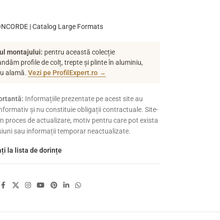
NCORDE | Catalog Large Formats
ul montajului:
pentru această colecție
dăm profile de colț, trepte și plinte în aluminiu,
au alamă.
Vezi pe ProfilExpert.ro →
rtantă:
Informațiile prezentate pe acest site au
nformativ și nu constituie obligații contractuale. Site-
 în proces de actualizare, motiv pentru care pot exista
siuni sau informații temporar neactualizate.
i la lista de dorințe