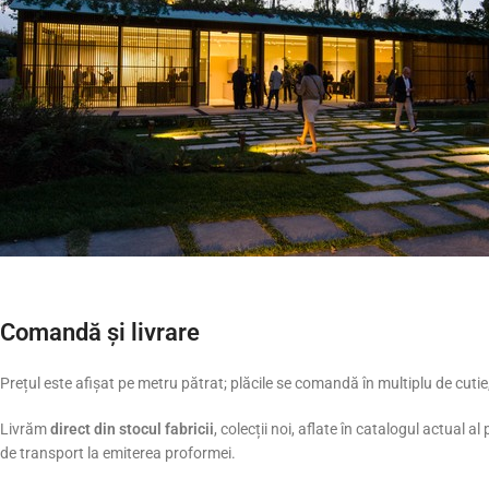
Comandă și livrare
Prețul este afișat pe metru pătrat; plăcile se comandă în multiplu de cutie,
Livrăm
direct din stocul fabricii
, colecții noi, aflate în catalogul actual 
de transport la emiterea proformei.