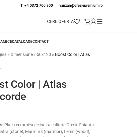
T +4 0372 700 900
|
vanzari@gresiepremium.ro
CERE OFERTA
RAMICE
CATALOAGE
CONTACT
gină
»
Dimensiune
»
50x120
»
Boost Color | Atlas
t Color | Atlas
corde
s:
Placa ceramica de inalta calitate Gresie Faianta
iatra (stone), Marmura (marmor), Lemn (wood),