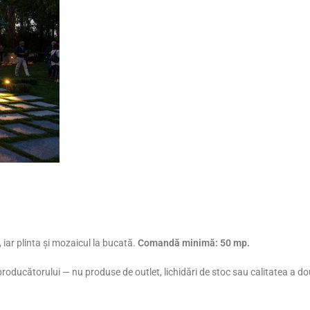
 iar plinta și mozaicul la bucată.
Comandă minimă: 50 mp.
al producătorului — nu produse de outlet, lichidări de stoc sau calitatea a 