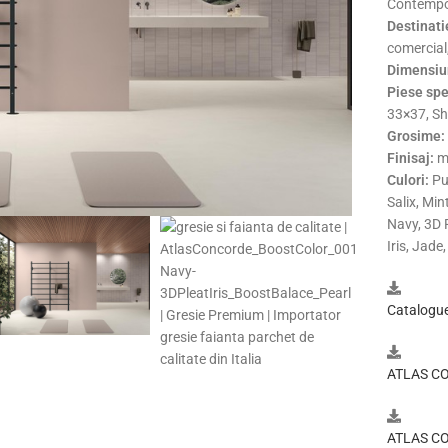
Contempor
Destinati
comercial,
Dimensiu
Piese spe
33×37, Sh
Grosime:
Finisaj:
ma
Culori:
Pur
Salix, Min
Navy, 3D 
Iris, Jade
Catalogue
ATLAS CO
ATLAS CO