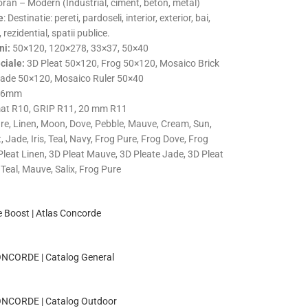
an – Modern (Industrial, ciment, beton, metal)
e
: Destinatie: pereti, pardoseli, interior, exterior, bai,
 rezidential, spatii publice.
ni:
50×120, 120×278, 33×37, 50×40
ciale:
3D Pleat 50×120, Frog 50×120, Mosaico Brick
ade 50×120, Mosaico Ruler 50×40
6mm
t R10, GRIP R11, 20 mm R11
e, Linen, Moon, Dove, Pebble, Mauve, Cream, Sun,
t, Jade, Iris, Teal, Navy, Frog Pure, Frog Dove, Frog
Pleat Linen, 3D Pleat Mauve, 3D Pleate Jade, 3D Pleat
, Teal, Mauve, Salix, Frog Pure
 Boost | Atlas Concorde
NCORDE | Catalog General
NCORDE | Catalog Outdoor