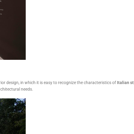
erior design, in which it is easy to recognize the characteristics of
Italian s
rchitectural needs.