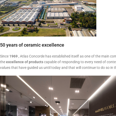
50 years of ceramic excellence
Since
1969
, Atlas Concorde has established itself as one of the main c
the
excellence of products
capable of responding to every need of conte
values ​​that have guided us until today and that will continue to do so in t