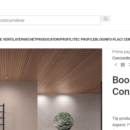
E VENTILATE
PARCHET
PRODUCATORI
PROFILITEC PROFILE
BLOG
INFO PLACI CE
Prima pa
Concorde
Boos
Con
Tip produ
Aspect:
P