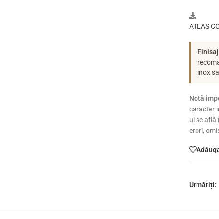
ATLAS CO
Finisaj
recoman
inox s
Notă impo
caracter i
ul se află
erori, omi
Adăugaț
Urmăriți: