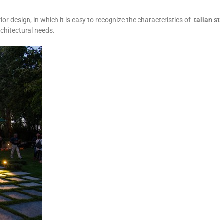
erior design, in which it is easy to recognize the characteristics of
Italian s
rchitectural needs.