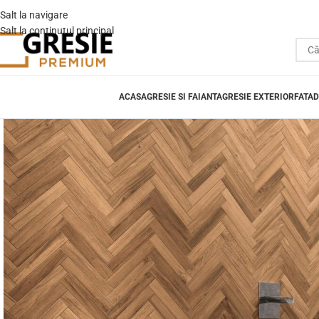
Salt la navigare
Salt la conținutul principal
ACASA
GRESIE SI FAIANTA
GRESIE EXTERIOR
FATAD