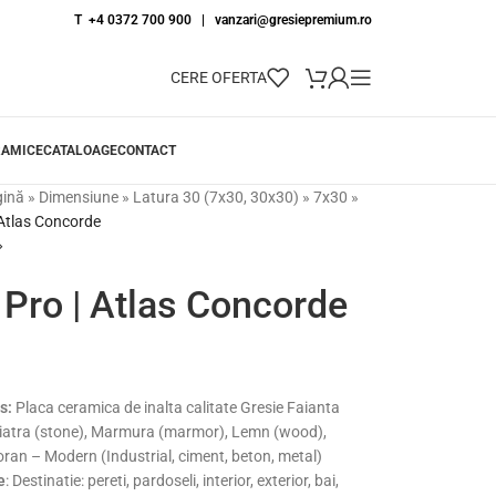
T +4 0372 700 900
|
vanzari@gresiepremium.ro
CERE OFERTA
RAMICE
CATALOAGE
CONTACT
gină
»
Dimensiune
»
Latura 30 (7x30, 30x30)
»
7x30
»
 Atlas Concorde
 Pro | Atlas Concorde
s:
Placa ceramica de inalta calitate Gresie Faianta
iatra (stone), Marmura (marmor), Lemn (wood),
an – Modern (Industrial, ciment, beton, metal)
e
: Destinatie: pereti, pardoseli, interior, exterior, bai,