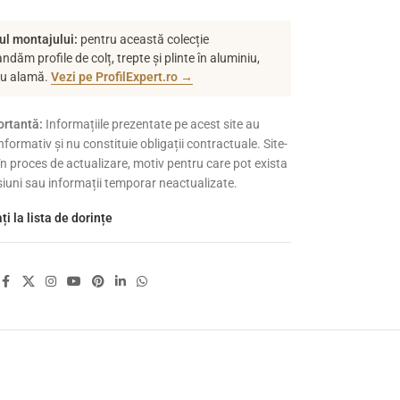
ul montajului:
pentru această colecție
dăm profile de colț, trepte și plinte în aluminiu,
au alamă.
Vezi pe ProfilExpert.ro →
rtantă:
Informațiile prezentate pe acest site au
nformativ și nu constituie obligații contractuale. Site-
 în proces de actualizare, motiv pentru care pot exista
siuni sau informații temporar neactualizate.
i la lista de dorințe