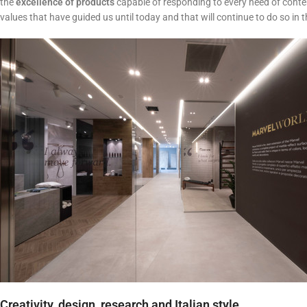
the
excellence of products
capable of responding to every need of conte
values ​​that have guided us until today and that will continue to do so in t
Creativity, design, research and Italian style