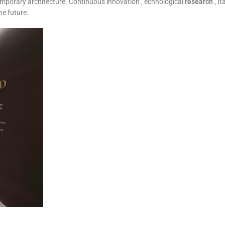
mporary architecture. Continuous innovation , echnological
research
, It
he future.