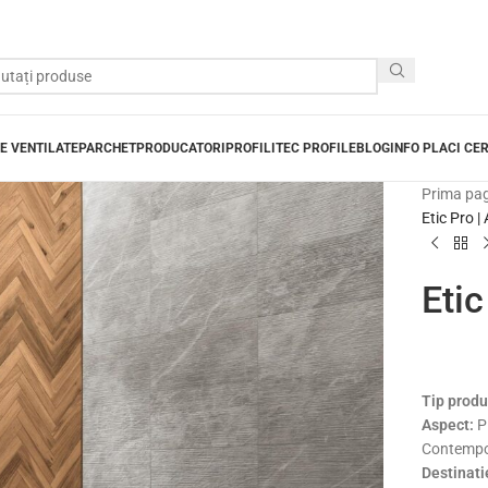
E VENTILATE
PARCHET
PRODUCATORI
PROFILITEC PROFILE
BLOG
INFO PLACI CE
Prima pa
Etic Pro |
Etic
Tip produ
Aspect:
P
Contempor
Destinati