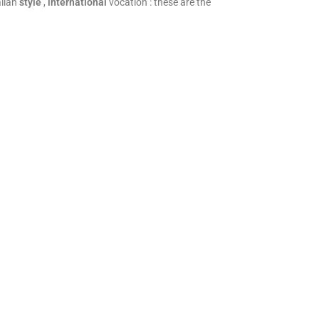
alian
style
,
international
vocation : these are the