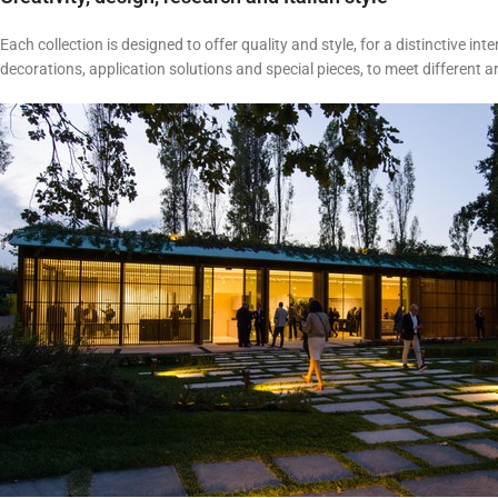
Each collection is designed to offer quality and style, for a distinctive int
decorations, application solutions and special pieces, to meet different a