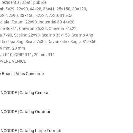
 rezidential, spatii publice.
ni:
5×29, 22×90, 44×28, 36×41, 25×150, 30×120,
×22, 7×90, 33×150, 22×22, 7×30, 315×50
ciale:
Tatami 22×90, Industrial 3D 44×28,
ne 36×41, Chevron 35×34, Chevron 74×22,
a 7×90, Scalino 22×90, Scalino 33×150, Scalino Ang
ttiscopa Sag. Scala 7×30, Davanzale / Soglia 315×50
9 mm, 20 mm
t R10, GRIP R11, 20 mm R11
VERE VENICE
 Boost | Atlas Concorde
NCORDE | Catalog General
NCORDE | Catalog Outdoor
NCORDE | Catalog Large Formats