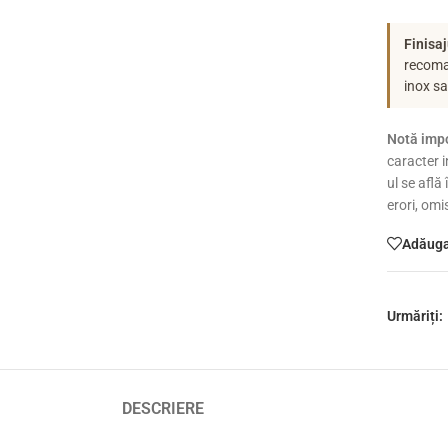
Finisaj
recoman
inox s
Notă impo
caracter i
ul se află
erori, omi
Adăugaț
Urmăriți:
DESCRIERE