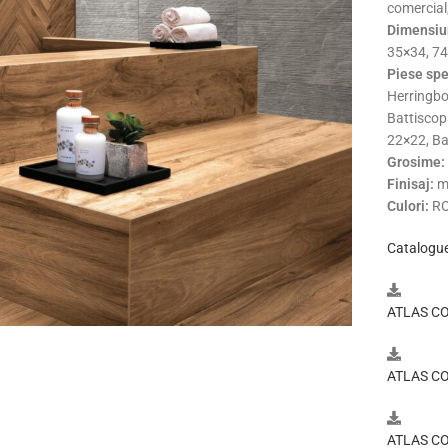
comercial,
Dimensiu
35×34, 74
Piese spe
Herringbo
Battiscop
22×22, Ba
Grosime:
Finisaj:
ma
Culori:
RO
Catalogue
ATLAS CO
ATLAS CO
ATLAS CO