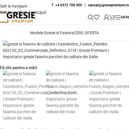
T +4 0372 700 900
|
vanzari@gresiepremium.ro
Salt la navigare
Salt la conținutul principal
MEN
Modele Gresie si Faianta
CERE OFERTA
Fă clic pentru a mări