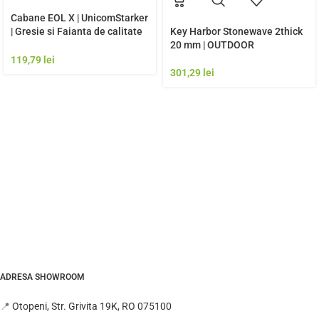
Cabane EOL X | UnicomStarker
| Gresie si Faianta de calitate
Key Harbor Stonewave 2thick
premium Italia | Model Gresie
20 mm | OUTDOOR
Rezistenta Exterior
119,79
lei
301,29
lei
ADRESA SHOWROOM
📍
Otopeni, Str. Grivita 19K, RO 075100