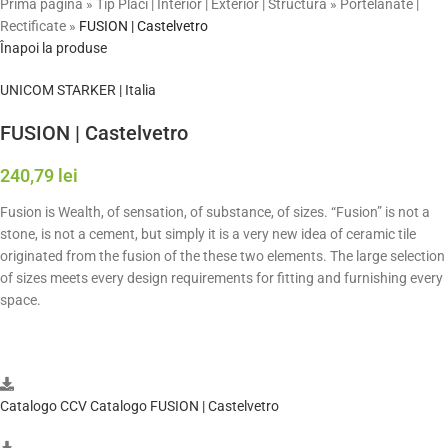
Prima pagină
»
Tip Placi | Interior | Exterior | Structura
»
Portelanate |
Rectificate
»
FUSION | Castelvetro
Înapoi la produse
UNICOM STARKER | Italia
FUSION | Castelvetro
240,79
lei
Fusion is Wealth, of sensation, of substance, of sizes. “Fusion” is not a
stone, is not a cement, but simply it is a very new idea of ceramic tile
originated from the fusion of the these two elements. The large selection
of sizes meets every design requirements for fitting and furnishing every
space.
Catalogo CCV Catalogo FUSION | Castelvetro