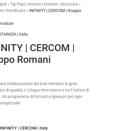
gină
»
Tip Placi | Interior | Exterior | Structura
»
e | Rectificate
»
INFINITY | CERCOM | Gruppo
 produse
ARKER | Italia
INITY | CERCOM |
ppo Romani
i
ata rielaborazione del look cemento in gres
to di qualità // Cinque tinte neutre e tre f initure di
e. Un programma di formati e spessori per ogni
progettuale
INFINITY | CERCOM | Italy