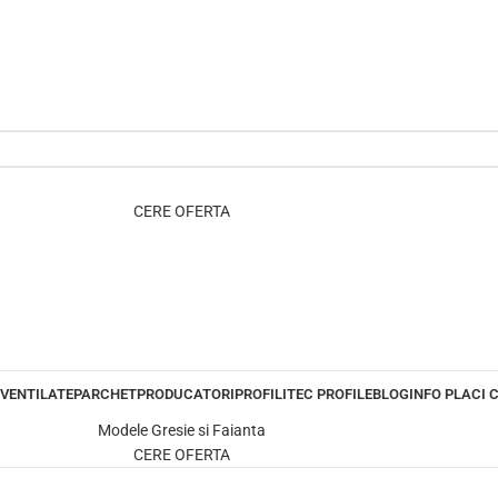
CERE OFERTA
 VENTILATE
PARCHET
PRODUCATORI
PROFILITEC PROFILE
BLOG
INFO PLACI 
Modele Gresie si Faianta
CERE OFERTA