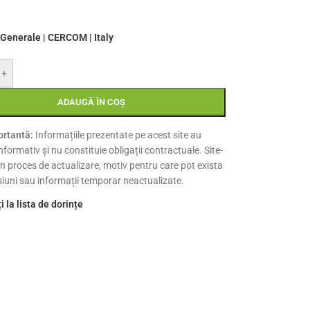
Generale | CERCOM | Italy
+
ADAUGĂ ÎN COȘ
rtantă:
Informațiile prezentate pe acest site au
nformativ și nu constituie obligații contractuale. Site-
 în proces de actualizare, motiv pentru care pot exista
siuni sau informații temporar neactualizate.
 la lista de dorințe