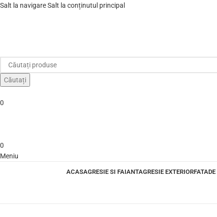
Salt la navigare
Salt la conținutul principal
Căutați
0
0
Meniu
ACASA
GRESIE SI FAIANTA
GRESIE EXTERIOR
FATADE