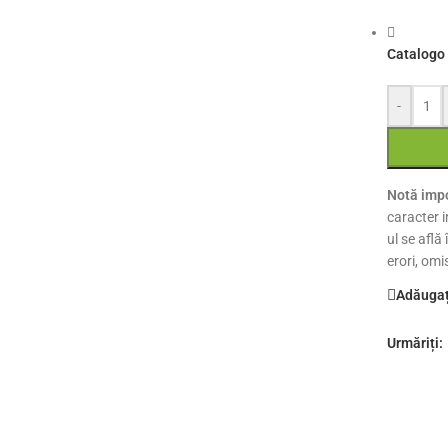
Catalogo 
-
Notă impo
caracter i
ul se află
erori, omi
Adăugați
Urmăriți: