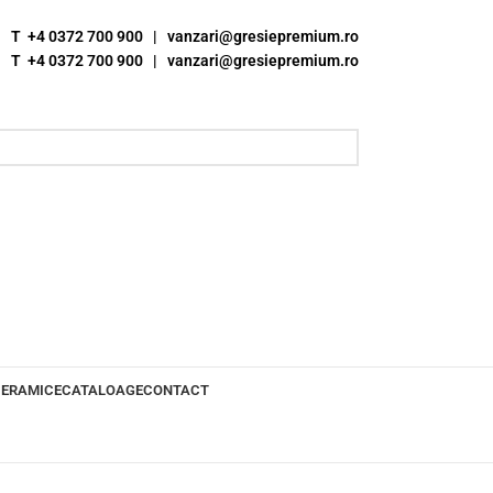
T +4 0372 700 900
|
vanzari@gresiepremium.ro
T +4 0372 700 900
|
vanzari@gresiepremium.ro
CERAMICE
CATALOAGE
CONTACT