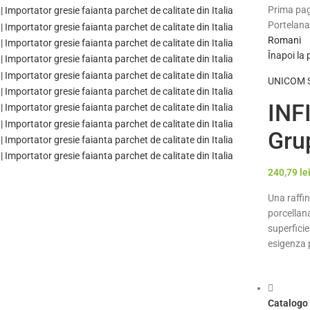
Prima pa
Portelanat
Romani
Înapoi la
UNICOM ST
INF
Gru
240,79
le
Una raffin
porcellana
superfici
esigenza 
Catalogo 