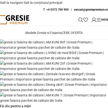
Salt la navigare
Salt la conținutul principal
T +4 0372 700 900
|
vanzari@gresiepremium.ro
MEN
Modele Gresie si Faianta
CERE OFERTA
Fă clic pentru a mări