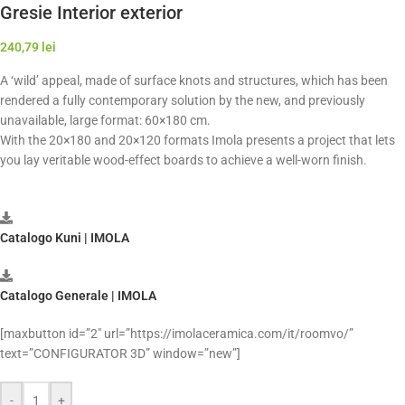
Gresie Interior exterior
240,79
lei
A ‘wild’ appeal, made of surface knots and structures, which has been
rendered a fully contemporary solution by the new, and previously
unavailable, large format: 60×180 cm.
With the 20×180 and 20×120 formats Imola presents a project that lets
you lay veritable wood-effect boards to achieve a well-worn finish.
Catalogo Kuni | IMOLA
Catalogo Generale | IMOLA
[maxbutton id=”2″ url=”https://imolaceramica.com/it/roomvo/”
text=”CONFIGURATOR 3D” window=”new”]
-
+