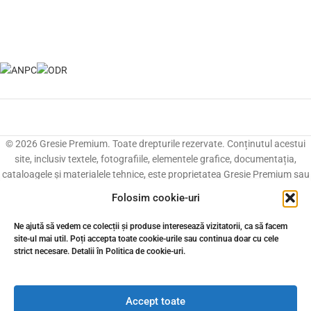
© 2026 Gresie Premium. Toate drepturile rezervate. Conținutul acestui
site, inclusiv textele, fotografiile, elementele grafice, documentația,
cataloagele și materialele tehnice, este proprietatea Gresie Premium sau
este utilizat cu acordul și în baza drepturilor acordate de titularii
Folosim cookie-uri
acestuia. Reproducerea, copierea, modificarea, distribuirea, publicarea
sau utilizarea, integrală ori parțială, a conținutului acestui site, în orice
Ne ajută să vedem ce colecții și produse interesează vizitatorii, ca să facem
formă și prin orice mijloc, fără acordul prealabil scris al titularului
site-ul mai util. Poți accepta toate cookie-urile sau continua doar cu cele
drepturilor, este interzisă, cu excepția situațiilor permise în mod expres de
strict necesare. Detalii în Politica de cookie-uri.
lege.
Accept toate