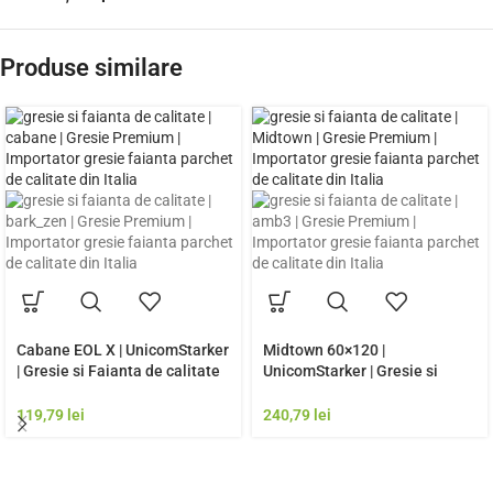
Produse similare
Cabane EOL X | UnicomStarker
Midtown 60×120 |
| Gresie si Faianta de calitate
UnicomStarker | Gresie si
premium Italia | Model Gresie
Faianta de calitate premium
Rezistenta Exterior
Italia | Model Gresie
119,79
lei
240,79
lei
Rezistenta Exterior