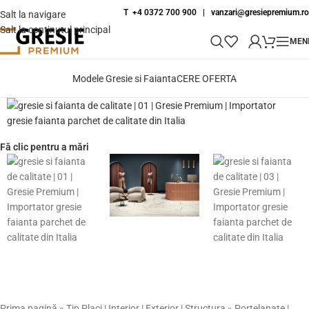
T +4 0372 700 900
|
vanzari@gresiepremium.ro
Salt la navigare
Salt la conținutul principal
MEN
Modele Gresie si Faianta
CERE OFERTA
Fă clic pentru a mări
Prima pagină
»
Tip Placi | Interior | Exterior | Structura
»
Portelanate |