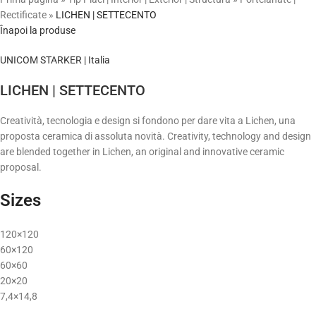
Rectificate
»
LICHEN | SETTECENTO
Înapoi la produse
UNICOM STARKER | Italia
LICHEN | SETTECENTO
Creatività,
tecnologia
e
design
si
fondono
per
dare
vita
a
Lichen,
una
proposta
ceramica
di
assoluta
novità.
Creativity, technology
and design
are blended
together in Lichen, an
original and innovative
ceramic
proposal.
Sizes
120×120
60×120
60×60
20×20
7,4×14,8