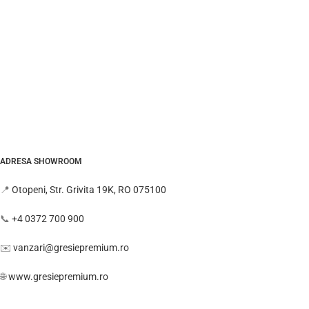
ADRESA SHOWROOM
📍
Otopeni, Str. Grivita 19K, RO 075100
📞
+4 0372 700 900
✉️
vanzari@gresiepremium.ro
🌐
www.gresiepremium.ro