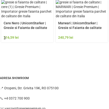
Cere Nero | UnicomStarker |
Marwari | UnicomStarker |
Gresie si Faianta de calitate
Gresie si Faianta de calitate
premium Italia | Model Gresie
premium Italia | Model Gresie
Rezistenta Exterior
Rezistenta Exterior
216,59
lei
240,79
lei
ADRESA SHOWROOM
📍
Otopeni, Str. Grivita 19K, RO 075100
📞
+4 0372 700 900
✉️
vanzari@gresiepremium.ro