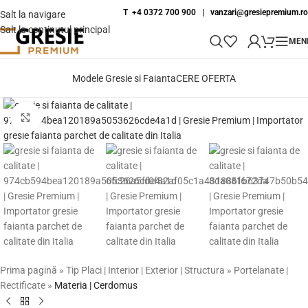
T +4 0372 700 900
|
vanzari@gresiepremium.ro
Salt la navigare
Salt la conținutul principal
MEN
Modele Gresie si Faianta
CERE OFERTA
Fă clic pentru a mări
Prima pagină
»
Tip Placi | Interior | Exterior | Structura
»
Portelanate |
Rectificate
»
Materia | Cerdomus