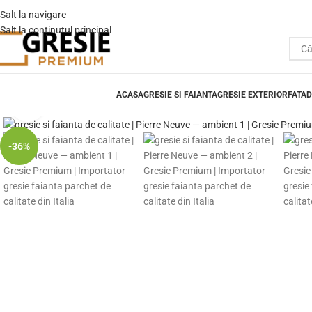
Salt la navigare
Salt la conținutul principal
ACASA
GRESIE SI FAIANTA
GRESIE EXTERIOR
FATAD
Fă clic pentru a mări
-36%