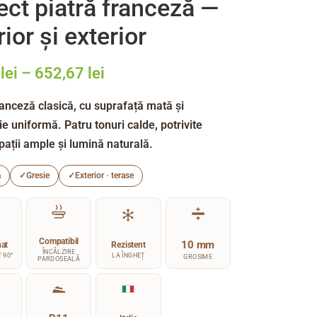
ect piatră franceză —
rior și exterior
9
lei
–
652,67
lei
ranceză clasică, cu suprafață mată și
ie uniformă. Patru tonuri calde, potrivite
pații ample și lumină naturală.
ă
✓
Gresie
✓
Exterior · terase
Compatibil
10 mm
nat
Rezistent
ÎNCĂLZIRE
 90°
LA ÎNGHEȚ
GROSIME
PARDOSEALĂ