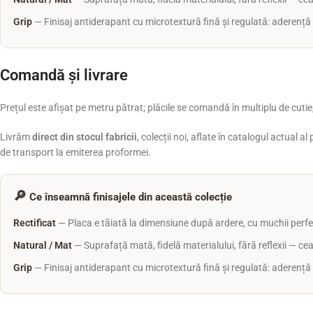
Grip
— Finisaj antiderapant cu microtextură fină și regulată: aderență r
Comandă și livrare
Prețul este afișat pe metru pătrat; plăcile se comandă în multiplu de cutie,
Livrăm
direct din stocul fabricii
, colecții noi, aflate în catalogul actual 
de transport la emiterea proformei.
🔎
Ce înseamnă finisajele din această colecție
Rectificat
— Placa e tăiată la dimensiune după ardere, cu muchii perfec
Natural / Mat
— Suprafață mată, fidelă materialului, fără reflexii — cea
Grip
— Finisaj antiderapant cu microtextură fină și regulată: aderență r