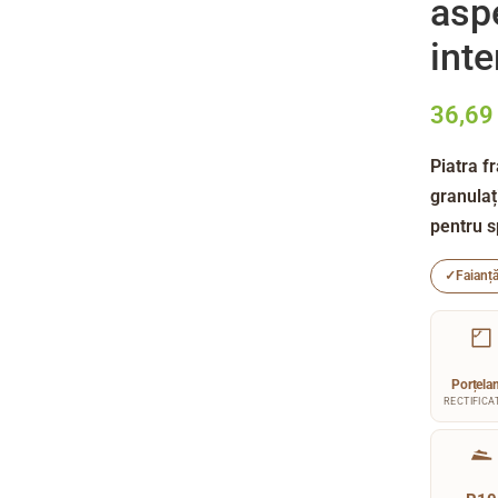
asp
inte
36,6
Piatra f
granulaț
pentru s
✓
Faianț
Porțela
RECTIFICAT