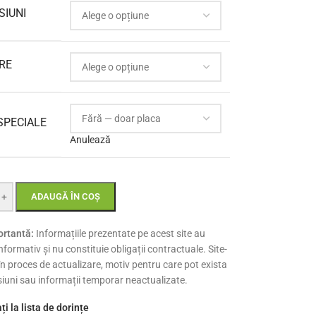
SIUNI
RE
SPECIALE
Anulează
+
ADAUGĂ ÎN COȘ
rtantă:
Informațiile prezentate pe acest site au
nformativ și nu constituie obligații contractuale. Site-
 în proces de actualizare, motiv pentru care pot exista
siuni sau informații temporar neactualizate.
i la lista de dorințe