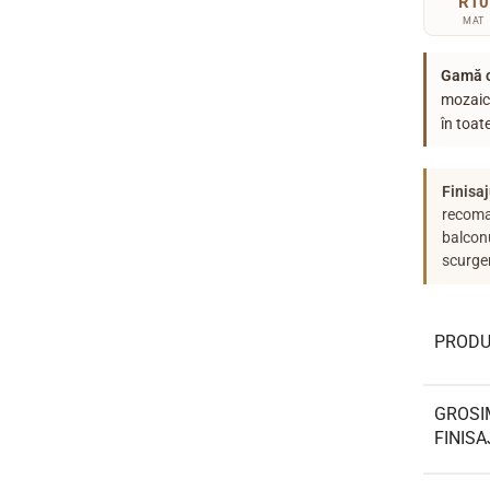
R10
MAT
Gamă c
mozaic
în toat
Finisaj
recoma
balconu
scurge
PRODU
GROSI
FINISA