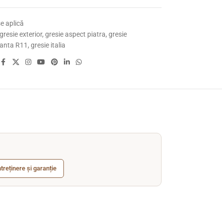
e aplică
gresie exterior
,
gresie aspect piatra
,
gresie
panta R11
,
gresie italia
ntreținere și garanție