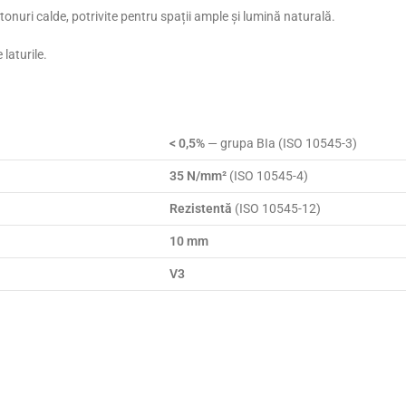
onuri calde, potrivite pentru spații ample și lumină naturală.
laturile.
< 0,5%
— grupa BIa (ISO 10545-3)
35 N/mm²
(ISO 10545-4)
Rezistentă
(ISO 10545-12)
10 mm
V3