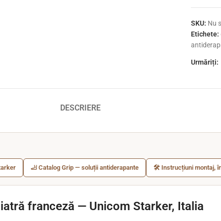
SKU:
Nu s
Etichete:
antidera
Urmăriți:
DESCRIERE
tarker
🦶 Catalog Grip — soluții antiderapante
🛠️ Instrucțiuni montaj, î
iatră franceză — Unicom Starker, Italia