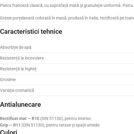
Piatra franceză clasică, cu suprafață mată și granulație uniformă. Patru t
Gresie porțelanată colorată în masă, produsă în Italia, rectificată pe toate 
Caracteristici tehnice
Absorbție de apă
Rezistență la încovoiere
Rezistență la îngheț
Grosime
Variație cromatică
Antialunecare
Rectificat mat — R10
(DIN 51130), pentru interior.
Grip — R11
(DIN 51130), pentru terase și spații umede.
Culori