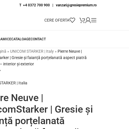
T +4 0372 700 900
|
vanzari@gresiepremium.ro
CERE OFERTA
RAMICE
CATALOAGE
CONTACT
gină
»
UNICOM STARKER | Italy
»
Pierre Neuve |
ker | Gresie și faianță porțelanată aspect piatră
 interior și exterior
ARKER | Italia
re Neuve |
comStarker | Gresie și
nță porțelanată