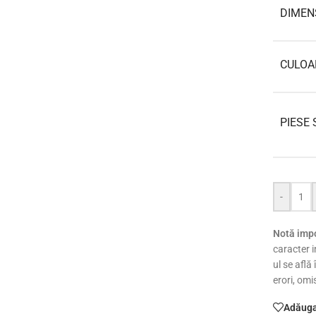
DIMEN
CULOA
PIESE 
-
Notă impo
caracter i
ul se află
erori, omi
Adăugaț