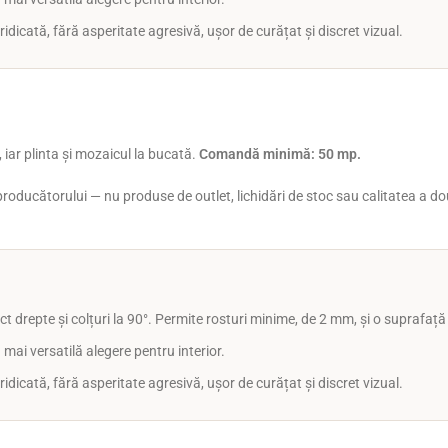
idicată, fără asperitate agresivă, ușor de curățat și discret vizual.
 iar plinta și mozaicul la bucată.
Comandă minimă: 50 mp.
al producătorului — nu produse de outlet, lichidări de stoc sau calitatea a 
t drepte și colțuri la 90°. Permite rosturi minime, de 2 mm, și o suprafaț
 mai versatilă alegere pentru interior.
idicată, fără asperitate agresivă, ușor de curățat și discret vizual.