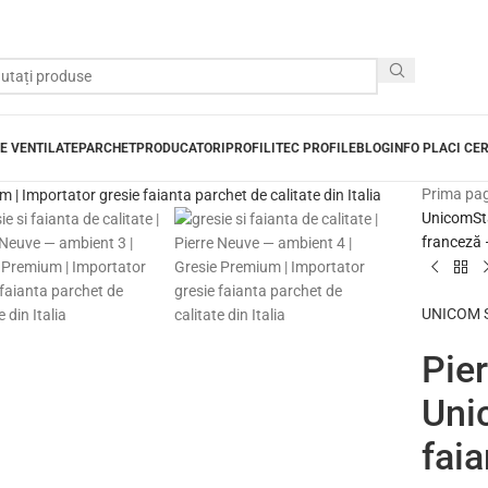
E VENTILATE
PARCHET
PRODUCATORI
PROFILITEC PROFILE
BLOG
INFO PLACI CE
Prima pa
UnicomStar
franceză —
UNICOM ST
Pier
Uni
faia