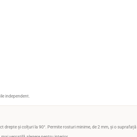
bile independent.
t drepte și colțuri la 90°. Permite rosturi minime, de 2 mm, și o suprafaț
 mai versatilă alegere pentru interior.