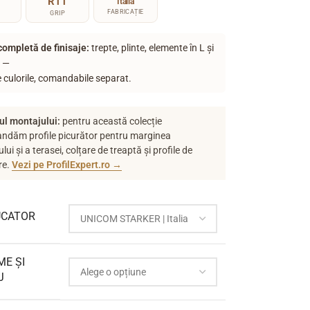
R11
Italia
FABRICAȚIE
GRIP
ompletă de finisaje:
trepte, plinte, elemente în L și
 —
e culorile, comandabile separat.
ul montajului:
pentru această colecție
ndăm profile picurător pentru marginea
lui și a terasei, colțare de treaptă și profile de
re.
Vezi pe ProfilExpert.ro →
CATOR
ME ȘI
J