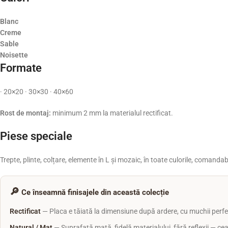
Blanc
Creme
Sable
Noisette
Formate
· 20×20 · 30×30 · 40×60
Rost de montaj:
minimum 2 mm la materialul rectificat.
Piese speciale
Trepte, plinte, colțare, elemente în L și mozaic, în toate culorile, comanda
🔎
Ce înseamnă finisajele din această colecție
Rectificat
— Placa e tăiată la dimensiune după ardere, cu muchii perfec
Natural / Mat
— Suprafață mată, fidelă materialului, fără reflexii — cea