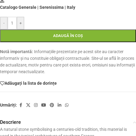
Catalogo Generale | Serenissima | Italy
-
+
ADAUGĂ ÎN COȘ
Notă importantă:
Informațiile prezentate pe acest site au caracter
informativ și nu constituie obligații contractuale. Site-ul se află în proces
de actualizare, motiv pentru care pot exista erori, omisiuni sau informații
temporar neactualizate.
Adăugați la lista de dorințe
Urmăriți:
Descriere
A natural stone symbolising a centuries-old tradition, this material is
used in the typical architecture of southern France.