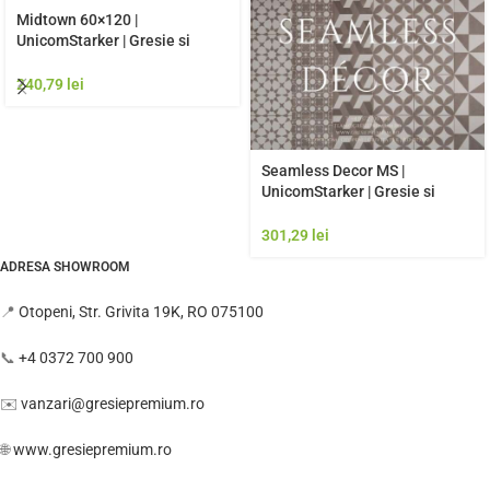
Midtown 60×120 |
UnicomStarker | Gresie si
Faianta de calitate premium
Italia | Model Gresie
240,79
lei
Rezistenta Exterior
Seamless Decor MS |
UnicomStarker | Gresie si
Faianta de calitate premium
Italia | Model Gresie
301,29
lei
Rezistenta Exterior
ADRESA SHOWROOM
📍
Otopeni, Str. Grivita 19K, RO 075100
📞
+4 0372 700 900
✉️
vanzari@gresiepremium.ro
🌐
www.gresiepremium.ro