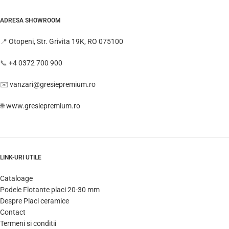
ADRESA SHOWROOM
📍
Otopeni, Str. Grivita 19K, RO 075100
📞
+4 0372 700 900
✉️
vanzari@gresiepremium.ro
🌐
www.gresiepremium.ro
LINK-URI UTILE
Cataloage
Podele Flotante placi 20-30 mm
Despre Placi ceramice
Contact
Termeni si conditii