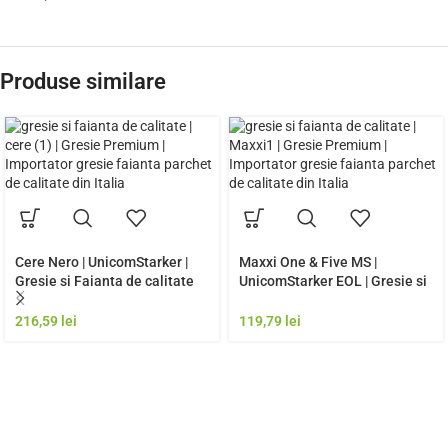
Produse similare
Cere Nero | UnicomStarker |
Maxxi One & Five MS |
Gresie si Faianta de calitate
UnicomStarker EOL | Gresie si
premium Italia | Model Gresie
Faianta de calitate premium
Rezistenta Exterior
Italia | Model Gresie
216,59
lei
119,79
lei
Rezistenta Exterior