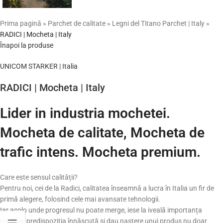
Prima pagină
»
Parchet de calitate
»
Legni del Titano Parchet | Italy
»
RADICI | Mocheta | Italy
Înapoi la produse
UNICOM STARKER | Italia
RADICI | Mocheta | Italy
Lider in industria mochetei.
Mocheta de calitate, Mocheta de
trafic intens. Mocheta premium.
Care este sensul calității?
Pentru noi, cei de la Radici, calitatea înseamnă a lucra în Italia un fir de
primă alegere, folosind cele mai avansate tehnologii.
Iar acolo unde progresul nu poate merge, iese la iveală importanța
tradiției, predispoziția înnăscută și dau naștere unui produs nu doar