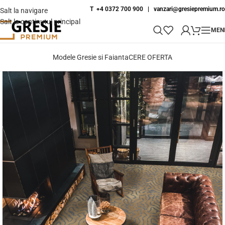
T +4 0372 700 900
|
vanzari@gresiepremium.ro
Salt la navigare
Salt la conținutul principal
MEN
Modele Gresie si Faianta
CERE OFERTA