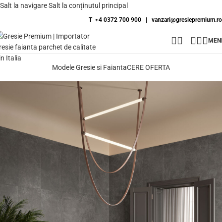
Salt la navigare
Salt la conținutul principal
T +4 0372 700 900
|
vanzari@gresiepremium.ro
MEN
Modele Gresie si Faianta
CERE OFERTA