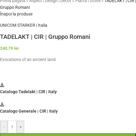
Prima pagină
»
Aspect | Design | Decor
»
Piatra | Stone
»
TADELAKT | CIR |
Gruppo Romani
Înapoi la produse
UNICOM STARKER | Italia
TADELAKT | CIR | Gruppo Romani
240,79
lei
Evocations of an ancient land.
Catalogo Tadelakt | CIR | Italy
Catalogo Generale | CIR | Italy
-
+