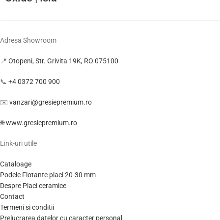
Adresa Showroom
📍
Otopeni, Str. Grivita 19K, RO 075100
📞
+4 0372 700 900
✉️
vanzari@gresiepremium.ro
🌐
www.gresiepremium.ro
Link-uri utile
Cataloage
Podele Flotante placi 20-30 mm
Despre Placi ceramice
Contact
Termeni si conditii
Prelucrarea datelor cu caracter personal