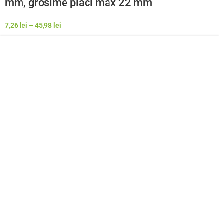
mm, grosime placi max 22 mm
7,26
lei
–
45,98
lei