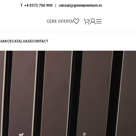
T +4 0372 700 900
|
vanzari@gresiepremium.ro
CERE OFERTA
RAMICE
CATALOAGE
CONTACT