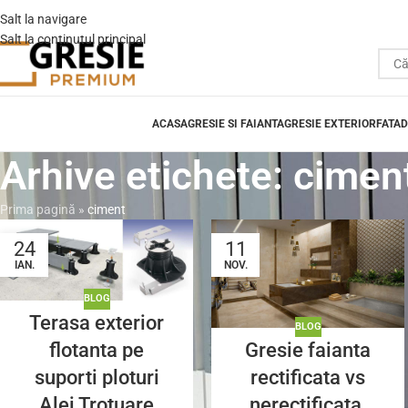
Salt la navigare
Salt la conținutul principal
ACASA
GRESIE SI FAIANTA
GRESIE EXTERIOR
FATAD
Arhive etichete: cimen
Prima pagină
»
ciment
24
11
IAN.
NOV.
BLOG
Terasa exterior
BLOG
flotanta pe
Gresie faianta
suporti ploturi
rectificata vs
Alei Trotuare
nerectificata,