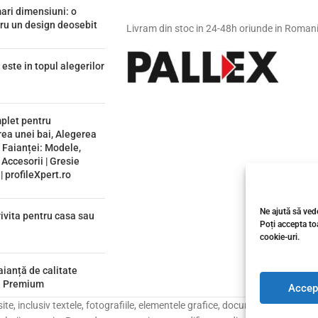
ari dimensiuni: o
tru un design deosebit
Livram din stoc in 24-48h oriunde in Roman
 este in topul alegerilor
plet pentru
ea unei bai, Alegerea
i Faianței: Modele,
 Accesorii | Gresie
 profileXpert.ro
Ne ajută să vede
ivita pentru casa sau
Poți accepta toa
cookie-uri.
aianță de calitate
e Premium
Accep
e, inclusiv textele, fotografiile, elementele grafice, documentația, catalo