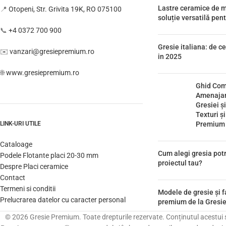
Lastre ceramice de m
📍
Otopeni, Str. Grivita 19K, RO 075100
soluție versatilă pen
📞
+4 0372 700 900
Gresie italiana: de ce
✉️
vanzari@gresiepremium.ro
in 2025
🌐
www.gresiepremium.ro
Ghid Com
Amenajar
Gresiei ș
Texturi și
LINK-URI UTILE
Premium |
Cataloage
Cum alegi gresia potr
Podele Flotante placi 20-30 mm
proiectul tau?
Despre Placi ceramice
Contact
Termeni si conditii
Modele de gresie și f
Prelucrarea datelor cu caracter personal
premium de la Gresi
© 2026 Gresie Premium. Toate drepturile rezervate. Conținutul acestui sit