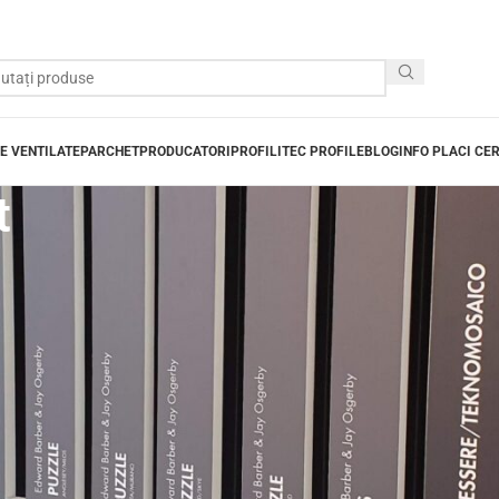
E VENTILATE
PARCHET
PRODUCATORI
PROFILITEC PROFILE
BLOG
INFO PLACI CE
t