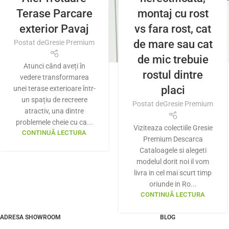
Terase Parcare
montaj cu rost
exterior Pavaj
vs fara rost, cat
de mare sau cat
Postat de
Gresie Premium
de mic trebuie
Atunci când aveți în
rostul dintre
vedere transformarea
placi
unei terase exterioare într-
un spațiu de recreere
Postat de
Gresie Premium
atractiv, una dintre
problemele cheie cu ca...
Viziteaza colectiile Gresie
CONTINUĂ LECTURA
Premium Descarca
Cataloagele si alegeti
modelul dorit noi il vom
livra in cel mai scurt timp
oriunde in Ro...
CONTINUĂ LECTURA
ADRESA SHOWROOM
BLOG