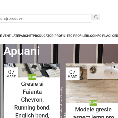
E VENTILATE
PARCHET
PRODUCATORI
PROFILITEC PROFILE
BLOG
INFO PLACI CE
i Apuani
07
07
MART.
MART.
BLOG
Gresie si
Faianta
Chevron,
BLOG
Running bond,
Modele gresie
English bond,
aspect lemn pro