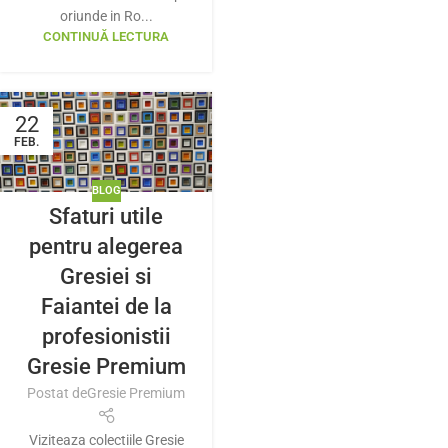
oriunde in Ro...
CONTINUĂ LECTURA
22
FEB.
BLOG
Sfaturi utile
pentru alegerea
Gresiei si
Faiantei de la
profesionistii
Gresie Premium
Postat de
Gresie Premium
Viziteaza colectiile Gresie