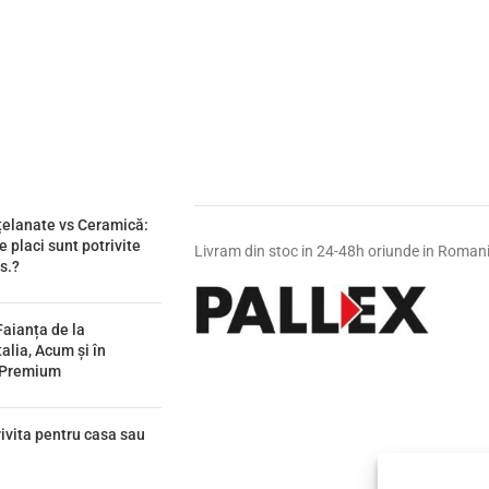
țelanate vs Ceramică:
e placi sunt potrivite
Livram din stoc in 24-48h oriunde in Roman
s.?
Faianța de la
lia, Acum și în
 Premium
ivita pentru casa sau