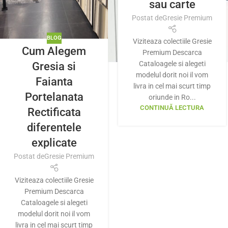
sau carte
Postat de
Gresie Premium
BLOG
Viziteaza colectiile Gresie
Cum Alegem
Premium Descarca
Cataloagele si alegeti
Gresia si
modelul dorit noi il vom
Faianta
livra in cel mai scurt timp
Portelanata
oriunde in Ro...
CONTINUĂ LECTURA
Rectificata
diferentele
explicate
Postat de
Gresie Premium
Viziteaza colectiile Gresie
Premium Descarca
Cataloagele si alegeti
modelul dorit noi il vom
livra in cel mai scurt timp