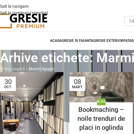
Salt la navigare
Salt la conținutul principal
ACASA
GRESIE SI FAIANTA
GRESIE EXTERIOR
FATAD
Arhive etichete: Marm
Prima pagină
»
Marmi Apuani
30
08
OCT.
MART.
BLOG
Bookmaching –
noile trenduri de
placi in oglinda