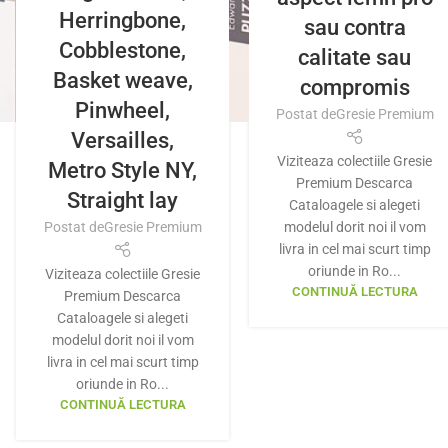
Herringbone,
sau contra
Cobblestone,
calitate sau
Basket weave,
compromis
Pinwheel,
Postat de
Gresie Premium
Versailles,
Viziteaza colectiile Gresie
Metro Style NY,
Premium Descarca
Straight lay
Cataloagele si alegeti
modelul dorit noi il vom
Postat de
Gresie Premium
livra in cel mai scurt timp
oriunde in Ro...
Viziteaza colectiile Gresie
CONTINUĂ LECTURA
Premium Descarca
Cataloagele si alegeti
modelul dorit noi il vom
livra in cel mai scurt timp
oriunde in Ro...
CONTINUĂ LECTURA