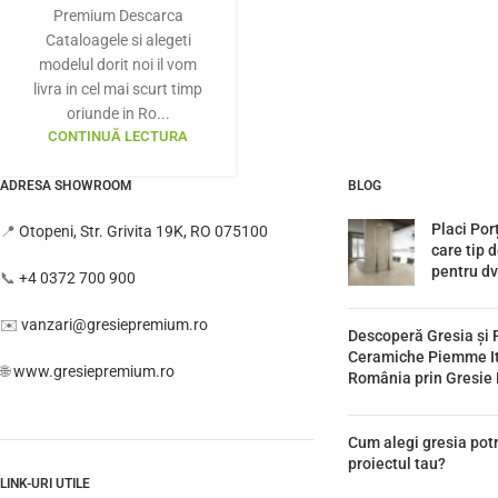
Premium Descarca
Cataloagele si alegeti
modelul dorit noi il vom
livra in cel mai scurt timp
oriunde in Ro...
CONTINUĂ LECTURA
ADRESA SHOWROOM
BLOG
Placi Por
📍
Otopeni, Str. Grivita 19K, RO 075100
care tip d
pentru dv
📞
+4 0372 700 900
✉️
vanzari@gresiepremium.ro
Descoperă Gresia și 
Ceramiche Piemme Ita
🌐
www.gresiepremium.ro
România prin Gresie
Cum alegi gresia potr
proiectul tau?
LINK-URI UTILE