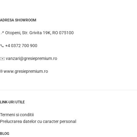
ADRESA SHOWROOM
📍
Otopeni, Str. Grivita 19K, RO 075100
📞
+4 0372 700 900
✉️
vanzari@gresiepremium.ro
🌐
www.gresiepremium.ro
LINK-URI UTILE
Termeni si conditii
Prelucrarea datelor cu caracter personal
BLOG