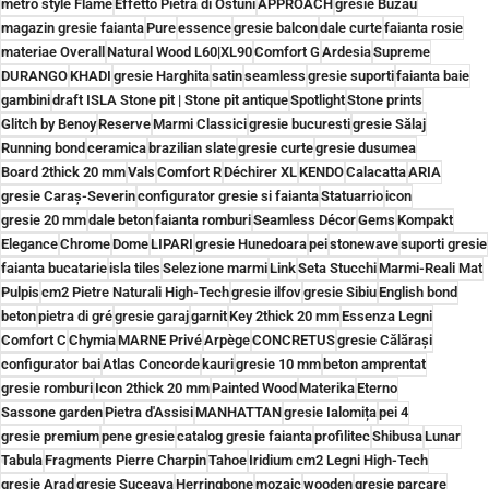
metro style Flame
Effetto Pietra di Ostuni
APPROACH
gresie Buzău
magazin gresie faianta
Pure
essence
gresie balcon
dale curte
faianta rosie
materiae Overall
Natural Wood L60|XL90
Comfort G
Ardesia
Supreme
DURANGO
KHADI
gresie Harghita
satin
seamless
gresie suporti
faianta baie
gambini
draft ISLA Stone pit | Stone pit antique
Spotlight
Stone prints
Glitch by Benoy
Reserve
Marmi Classici
gresie bucuresti
gresie Sălaj
Running bond
ceramica
brazilian slate
gresie curte
gresie dusumea
Board 2thick 20 mm
Vals
Comfort R
Déchirer XL
KENDO
Calacatta
ARIA
gresie Caraș-Severin
configurator gresie si faianta
Statuarrio
icon
gresie 20 mm
dale beton
faianta romburi
Seamless Décor
Gems
Kompakt
Elegance
Chrome
Dome
LIPARI
gresie Hunedoara
pei
stonewave
suporti gresie
faianta bucatarie
isla tiles
Selezione marmi
Link
Seta Stucchi
Marmi-Reali Mat
Pulpis
cm2 Pietre Naturali High-Tech
gresie ilfov
gresie Sibiu
English bond
beton
pietra di gré
gresie garaj
garnit
Key 2thick 20 mm
Essenza Legni
Comfort C
Chymia
MARNE Privé
Arpège
CONCRETUS
gresie Călărași
configurator bai
Atlas Concorde
kauri
gresie 10 mm
beton amprentat
gresie romburi
Icon 2thick 20 mm
Painted Wood
Materika
Eterno
Sassone garden
Pietra d'Assisi
MANHATTAN
gresie Ialomița
pei 4
gresie premium
pene gresie
catalog gresie faianta
profilitec
Shibusa
Lunar
Tabula
Fragments Pierre Charpin
Tahoe
Iridium cm2 Legni High-Tech
gresie Arad
gresie Suceava
Herringbone
mozaic
wooden
gresie parcare