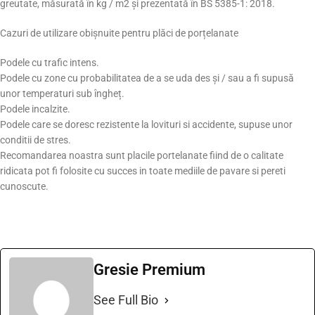
greutate, măsurată în kg / m2 și prezentată în BS 5385-1: 2018.
Cazuri de utilizare obișnuite pentru plăci de porțelanate
Podele cu trafic intens.
Podele cu zone cu probabilitatea de a se uda des și / sau a fi supusă
unor temperaturi sub îngheț.
Podele incalzite.
Podele care se doresc rezistente la lovituri si accidente, supuse unor
conditii de stres.
Recomandarea noastra sunt placile portelanate fiind de o calitate
ridicata pot fi folosite cu succes in toate mediile de pavare si pereti
cunoscute.
Gresie Premium
See Full Bio