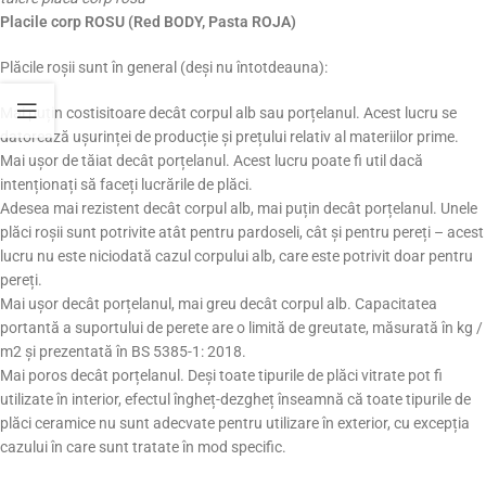
Placile corp ROSU (Red BODY, Pasta ROJA)
Plăcile roșii sunt în general (deși nu întotdeauna):
Mai puțin costisitoare decât corpul alb sau porțelanul. Acest lucru se
datorează ușurinței de producție și prețului relativ al materiilor prime.
Mai ușor de tăiat decât porțelanul. Acest lucru poate fi util dacă
intenționați să faceți lucrările de plăci.
Adesea mai rezistent decât corpul alb, mai puțin decât porțelanul. Unele
plăci roșii sunt potrivite atât pentru pardoseli, cât și pentru pereți – acest
lucru nu este niciodată cazul corpului alb, care este potrivit doar pentru
pereți.
Mai ușor decât porțelanul, mai greu decât corpul alb. Capacitatea
portantă a suportului de perete are o limită de greutate, măsurată în kg /
m2 și prezentată în BS 5385-1: 2018.
Mai poros decât porțelanul. Deși toate tipurile de plăci vitrate pot fi
utilizate în interior, efectul îngheț-dezgheț înseamnă că toate tipurile de
plăci ceramice nu sunt adecvate pentru utilizare în exterior, cu excepția
cazului în care sunt tratate în mod specific.