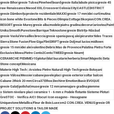
gresie Bihor
gresie Tulcea
Pinwheel
board
gresie italia
labute pisica
gresie 45
raw Renaissance
Nwood XXL
Crossover
Celosia
City
CASTLE
DISTRICT
gresie Dâmbovița
proiecte rezidentiale
MAXXI
gresie 17 mm
idei curti
mutina
icon bone white Evostone
Bits & Pieces
Olimpia
Cottage
Skorpion
CON.CREA.
RESORT
gresie Mureș
gresie alba
modele
piatra gradina
decoruri
ariostea
Paint
Unika
Smooth
Purestone
Barrique
Teknostone
gresie Bistrița-Năsăud
gresie Vaslui
Versailles
breccia
gresie spania
pavaj alei
picurator
tides Traces
Sierra
Stone Fusion
Flow
Giga
Flint
DRIFT
gresie Dolj
mat lucios
midtown
gresie 15 mm
idei alei
valentino
Debris
Mas de Provence
Palatina Pietra Forte
Exclusive
Mowa
Pietre Cento2Cento
TWEED
gresie Neamț
CERAMICHE PIEMME
r10
ploturi
blat bucatarie
herberia
Smart
Majestic
Seta
Stone concept
Mexicana
Materie High Tech | Arsiotea Pietre Naturali High-Tech
gresie Botoșani
gresie Vâlcea
Messier
cabane
pavele
placi gresie exterior
coltar balcon
Cabane 2thick 20 mm
Circa37
Ethos
Dechirer
Emotion
Basic
EVOQUE
gresie Galați
polishat
muse
gresie 12 mm
amenajare gradina
piemme
x Sistem nivelare placi ceramice 1 - 6 mm x Podele flotante Sisteme Ploturi
GreSTOC - Verifica AICI Stocuri Icon esagono - Hexagoane
Uniquestone
Metallica
Fleur de Bois
Luxe
cm2 CON.CREA.
VENUS
gresie Olt
PROJECT SOLUTIONS & TAILOR MADE