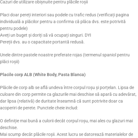
Cazuri de utilizare obișnuite pentru plăcile roșii
Placi doar pereți interiori sau podele cu trafic redus (verificați pagina
individuală a plăcilor pentru a confirma că plăca dvs. este potrivită
pentru podele)
Aveți un buget și doriți să vă ocupați singuri. DYI
Pereții dvs. au o capacitate portantă redusă.
Unele dintre pastele noastre preferate rojas (termenul spaniol pentru
plăci roșii)
Placile corp ALB (White Body, Pasta Blanca)
Plăcile de corp alb se află undeva între corpul roșu și porțelan. Lipsa de
culoare din corp permite ca glazurile mai deschise să apară cu adevărat,
dar lipsa (relativă) de duritate înseamnă că sunt potrivite doar ca
acoperiri de perete. Punctele cheie includ:
O definiție mai bună a culorii decât corpul roșu, mai ales cu glazuri mai
deschise.
Mai scump decât plăcile roșii. Acest lucru se datorează materialelor de