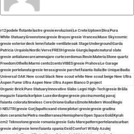
r12
podele flotante
lastre gresie
evoluzioni
Le Crete
Uptown
Diva
Pura
White Statuary
Greenstone
gresie Brașov
gresie Vrancea
Muse Sky
cosmic
gresie exterior
deck lemn
fatade ventilate
oak Stage
Underground
Garda
Patricia Urquiola
Nordic
Verve
FRESH
gresie Giurgiu
lapato
natural slate
gresie antialunecare
amenajare curte
cerdomus
Resin
Materia
Stone quartz
Freedom
Othello
Marmi cento2cento
VIBES
gresie Prahova
Le Garage
gresie portelanata
gresie terasa
gresie parchet
faianta italia
Be Unique
Badia
Universal OAK New scout black New scout white New scout beige New Ultra
Aspen Fume Ultra Aspen New Ultra Aspen Bianco D project
Organic Brick
Pure Statuary
Innovative Slabs Legni High-Tech
gresie Brăila
magazin faianta
korlpion Luxe
dordogne
gresie piscina
montaj pavaj
faianta colorata
timeless Cere
Orione
Gallura
Emote
Modern Wood
Regis
I NEUTRI
gresie Gorj
lapatto
sand stone
ploturi gresie
gresie gradina
dom ceramiche
Pietra mediterranea
Hemisphere
Open Space
Gold
Kyrah
cm2 Teknostone
gresie romania
gresie Satu Mare
pattern
portelanata
urban
gresie alei
gresie lemn
faianta spania
Oxid
Comfort W
Italy Azulej