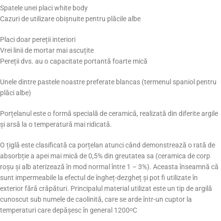
Spatele unei placi white body
Cazuri de utilizare obișnuite pentru plăcile albe
Placi doar pereții interiori
Vrei linii de mortar mai ascuțite
Pereții dvs. au o capacitate portantă foarte mică
Unele dintre pastele noastre preferate blancas (termenul spaniol pentru
plăci albe)
Porțelanul este o formă specială de ceramică, realizată din diferite argile
și arsă la o temperatură mai ridicată.
O țiglă este clasificată ca porțelan atunci când demonstrează o rată de
absorbție a apei mai mică de 0,5% din greutatea sa (ceramica de corp
roșu și alb aterizează în mod normal între 1 – 3%). Aceasta înseamnă că
sunt impermeabile la efectul de îngheț-dezgheț și pot fi utilizate în
exterior fără crăpături. Principalul material utilizat este un tip de argilă
cunoscut sub numele de caolinită, care se arde într-un cuptor la
temperaturi care depășesc în general 1200
C
o