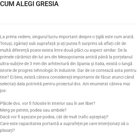
CUM ALEGI GRESIA
La prima vedere, singurul lucru important despre o țiglă este cum arată.
Totuși, zgâriați sub suprafață și ați putea fi surprins să aflați cât de
multă diferență poate exista între două plăci cu aspect similar. De la
primele cărămizi din lut ars din Mesopotamia antică până la porțelanul
ultra-subțire de 3 mm din arhitectură din Spania și Italia, există o lungă
istorie de progres tehnologic în industrie. Dar de ce contează asta pentru
tine? Ei bine, există câteva considerații importante de făcut atunci când
selectați dala potrivită pentru proiectul dvs. Am enumerat câteva mai
jos:
Plăcile dvs. vor fi folosite în interior sau în aer liber?
Merg pe perete, podea sau ambele?
Dacă vor fi așezate pe podea, cât de mult trafic așteptați?
Care este capacitatea portantă a suprafeței pe care intenționați să o
plasați?