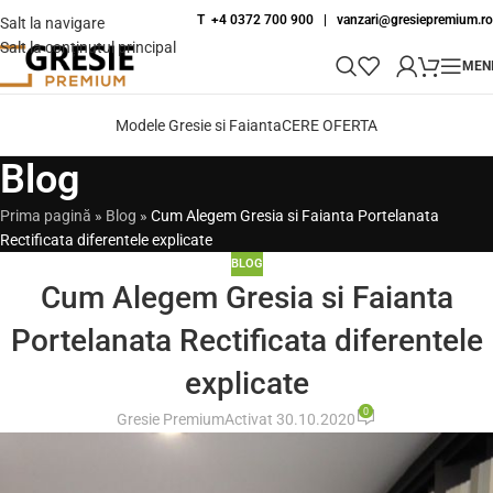
T +4 0372 700 900
|
vanzari@gresiepremium.ro
Salt la navigare
Salt la conținutul principal
MEN
Modele Gresie si Faianta
CERE OFERTA
Blog
Prima pagină
»
Blog
»
Cum Alegem Gresia si Faianta Portelanata
Rectificata diferentele explicate
BLOG
Cum Alegem Gresia si Faianta
Portelanata Rectificata diferentele
explicate
0
Gresie Premium
Activat 30.10.2020