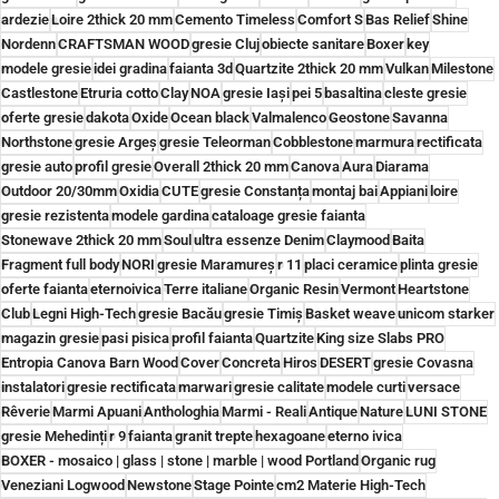
ardezie
Loire 2thick 20 mm
Cemento Timeless
Comfort S
Bas Relief
Shine
Nordenn
CRAFTSMAN WOOD
gresie Cluj
obiecte sanitare
Boxer
key
modele gresie
idei gradina
faianta 3d
Quartzite 2thick 20 mm
Vulkan
Milestone
Castlestone
Etruria cotto
Clay
NOA
gresie Iași
pei 5
basaltina
cleste gresie
oferte gresie
dakota
Oxide
Ocean black
Valmalenco
Geostone
Savanna
Northstone
gresie Argeș
gresie Teleorman
Cobblestone
marmura
rectificata
gresie auto
profil gresie
Overall 2thick 20 mm
Canova
Aura
Diarama
Outdoor 20/30mm
Oxidia
CUTE
gresie Constanța
montaj bai
Appiani
loire
gresie rezistenta
modele gardina
cataloage gresie faianta
Stonewave 2thick 20 mm
Soul
ultra essenze Denim
Claymood
Baita
Fragment full body
NORI
gresie Maramureș
r 11
placi ceramice
plinta gresie
oferte faianta
eternoivica
Terre italiane
Organic Resin
Vermont
Heartstone
Club
Legni High-Tech
gresie Bacău
gresie Timiș
Basket weave
unicom starker
magazin gresie
pasi pisica
profil faianta
Quartzite
King size Slabs PRO
Entropia Canova Barn Wood
Cover
Concreta
Hiros
DESERT
gresie Covasna
instalatori
gresie rectificata
marwari
gresie calitate
modele curti
versace
Rêverie
Marmi Apuani
Anthologhia
Marmi - Reali
Antique
Nature
LUNI STONE
gresie Mehedinți
r 9
faianta
granit trepte
hexagoane
eterno ivica
BOXER - mosaico | glass | stone | marble | wood Portland
Organic rug
Veneziani Logwood
Newstone
Stage Pointe
cm2 Materie High-Tech