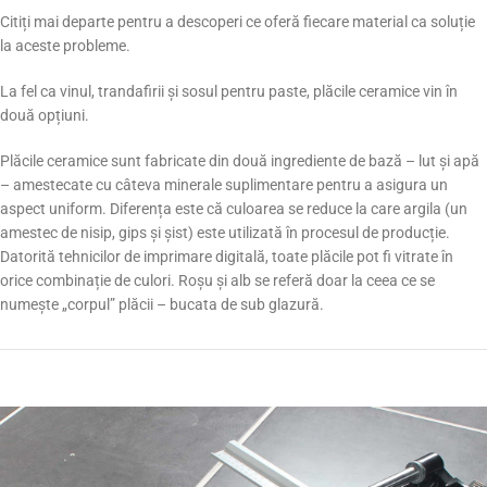
Citiți mai departe pentru a descoperi ce oferă fiecare material ca soluție
la aceste probleme.
La fel ca vinul, trandafirii și sosul pentru paste, plăcile ceramice vin în
două opțiuni.
Plăcile ceramice sunt fabricate din două ingrediente de bază – lut și apă
– amestecate cu câteva minerale suplimentare pentru a asigura un
aspect uniform. Diferența este că culoarea se reduce la care argila (un
amestec de nisip, gips și șist) este utilizată în procesul de producție.
Datorită tehnicilor de imprimare digitală, toate plăcile pot fi vitrate în
orice combinație de culori. Roșu și alb se referă doar la ceea ce se
numește „corpul” plăcii – bucata de sub glazură.