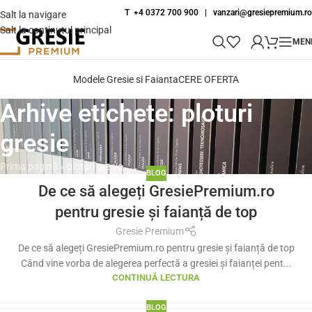
T +4 0372 700 900
|
vanzari@gresiepremium.ro
Salt la navigare
Salt la conținutul principal
MEN
Modele Gresie si Faianta
CERE OFERTA
Arhive etichete: ploturi
gresie
Prima pagină
»
ploturi gresie
BLOG
De ce să alegeți GresiePremium.ro
pentru gresie și faianță de top
Gresie Premium
De ce să alegeți GresiePremium.ro pentru gresie și faianță de top
Când vine vorba de alegerea perfectă a gresiei și faianței pent...
CONTINUĂ LECTURA
BLOG