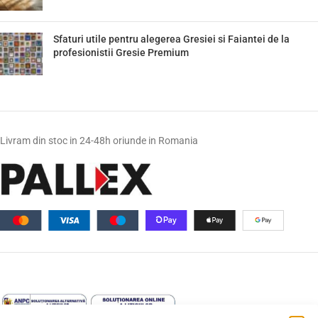
Sfaturi utile pentru alegerea Gresiei si Faiantei de la
profesionistii Gresie Premium
Livram din stoc in 24-48h oriunde in Romania