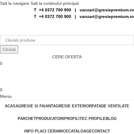
Salt la navigare
Salt la conținutul principal
T +4 0372 700 900
|
vanzari@gresiepremium.ro
T +4 0372 700 900
|
vanzari@gresiepremium.ro
Căutați
CERE OFERTA
0
0
Meniu
ACASA
GRESIE SI FAIANTA
GRESIE EXTERIOR
FATADE VENTILATE
PARCHET
PRODUCATORI
PROFILITEC PROFILE
BLOG
INFO PLACI CERAMICE
CATALOAGE
CONTACT