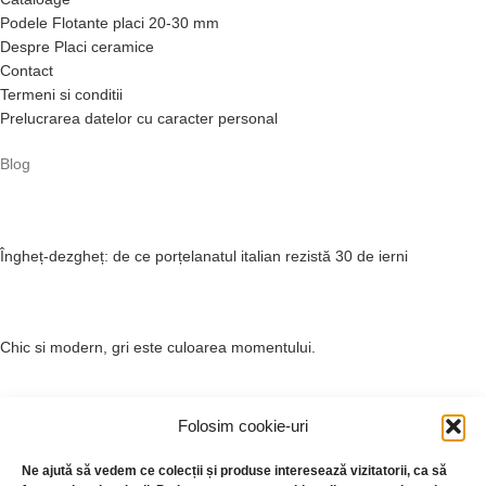
Podele Flotante placi 20-30 mm
Despre Placi ceramice
Contact
Termeni si conditii
Prelucrarea datelor cu caracter personal
Blog
Îngheț-dezgheț: de ce porțelanatul italian rezistă 30 de ierni
Chic si modern, gri este culoarea momentului.
Folosim cookie-uri
Placi Gresie Faianta Bai Trenduri 2021
Ne ajută să vedem ce colecții și produse interesează vizitatorii, ca să