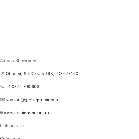
Adresa Showroom
📍
Otopeni, Str. Grivita 19K, RO 075100
📞
+4 0372 700 900
✉️
vanzari@gresiepremium.ro
🌐
www.gresiepremium.ro
Link-uri utile
Cataloage