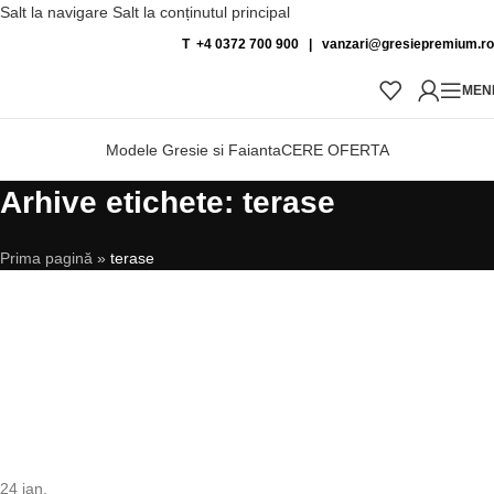
Salt la navigare
Salt la conținutul principal
T +4 0372 700 900
|
vanzari@gresiepremium.ro
MEN
Modele Gresie si Faianta
CERE OFERTA
Arhive etichete: terase
Prima pagină
»
terase
24
ian.