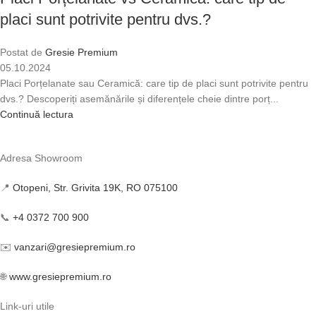
placi sunt potrivite pentru dvs.?
Postat de
Gresie Premium
05.10.2024
Placi Porțelanate sau Ceramică: care tip de placi sunt potrivite pentru
dvs.? Descoperiți asemănările și diferențele cheie dintre porț...
Continuă lectura
Adresa Showroom
📍
Otopeni, Str. Grivita 19K, RO 075100
📞
+4 0372 700 900
✉️
vanzari@gresiepremium.ro
🌐
www.gresiepremium.ro
Link-uri utile