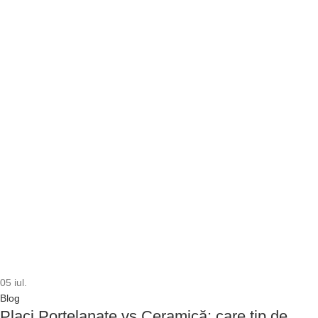
05
iul.
Blog
Placi Porțelanate vs Ceramică: care tip de