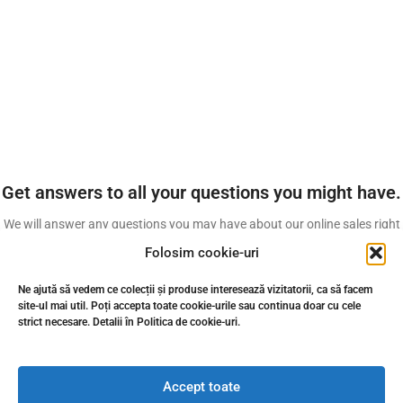
Get answers to all your questions you might have.
We will answer any questions you may have about our online sales right
here.
Folosim cookie-uri
Monday to Friday from
09:00 to 21:00 UTC +2
Ne ajută să vedem ce colecții și produse interesează vizitatorii, ca să facem
site-ul mai util. Poți accepta toate cookie-urile sau continua doar cu cele
CONTACT OUR COMPANY
strict necesare. Detalii în Politica de cookie-uri.
Accept toate