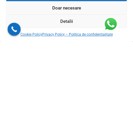
Doar necesare
Detalii
ADRESA SHOWROOM
Cookie Policy
Privacy Policy – Politica de confidentialitate
📍
Otopeni, Str. Grivita 19K, RO 075100
📞
+4 0372 700 900
✉️
vanzari@gresiepremium.ro
🌐
www.gresiepremium.ro
LINK-URI UTILE
Termeni si conditii
Prelucrarea datelor cu caracter personal