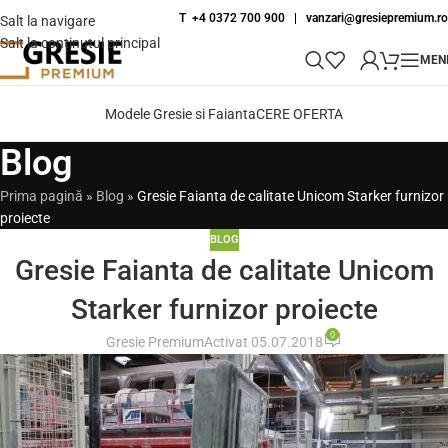
T +4 0372 700 900
|
vanzari@gresiepremium.ro
Salt la navigare
Salt la conținutul principal
MEN
Modele Gresie si Faianta
CERE OFERTA
Blog
Prima pagină
»
Blog
»
Gresie Faianta de calitate Unicom Starker furnizor
proiecte
BLOG
Gresie Faianta de calitate Unicom
Starker furnizor proiecte
0
Gresie Premium
Activat 05.07.2018