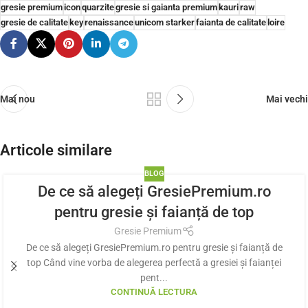
gresie premium
icon
quarzite
gresie si gaianta premium
kauri
raw
gresie de calitate
key
renaissance
unicom starker
faianta de calitate
loire
Mai nou
Mai vechi
Articole similare
BLOG
De ce să alegeți GresiePremium.ro
pentru gresie și faianță de top
Gresie Premium
De ce să alegeți GresiePremium.ro pentru gresie și faianță de
top Când vine vorba de alegerea perfectă a gresiei și faianței
pent...
CONTINUĂ LECTURA