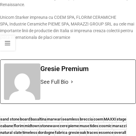
Renaissance.
Unicom Starker impreuna cu COEM SPA, FLORIM CERAMICHE
SPA, Industrie Ceramiche PIEME SPA, MARAZZI GROUP SRL au cele mai
importante linii de productie din Italia si impreuna creaza colectii pentru
piata internationala de placi ceramice
Gresie Premium
See Full Bio
sand stone
board
basaltina
marwari
seamless
breccia
coem
MAXXI
stage
cabane
florim
midtown
stonewave
cere
pieme
muse
tides
cosmic
marazzi
natural slate
timeless
dordogne
fabrica gresie
oak
traces
essence
overall