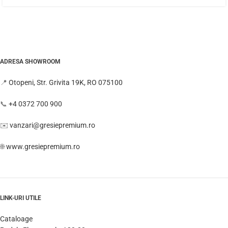
ADRESA SHOWROOM
📍
Otopeni, Str. Grivita 19K, RO 075100
📞
+4 0372 700 900
✉️
vanzari@gresiepremium.ro
🌐
www.gresiepremium.ro
LINK-URI UTILE
Cataloage