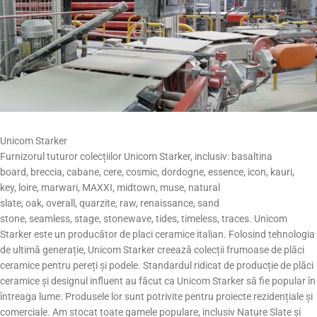
Unicom Starker
Furnizorul tuturor colecțiilor Unicom Starker, inclusiv: basaltina
board, breccia, cabane, cere, cosmic, dordogne, essence, icon, kauri,
key, loire, marwari, MAXXI, midtown, muse, natural
slate, oak, overall, quarzite, raw, renaissance, sand
stone, seamless, stage, stonewave, tides, timeless, traces. Unicom
Starker este un producător de placi ceramice italian. Folosind tehnologia
de ultimă generație, Unicom Starker creează colecții frumoase de plăci
ceramice pentru pereți și podele. Standardul ridicat de producție de plăci
ceramice și designul influent au făcut ca Unicom Starker să fie popular în
întreaga lume. Produsele lor sunt potrivite pentru proiecte rezidențiale și
comerciale. Am stocat toate gamele populare, inclusiv Nature Slate și