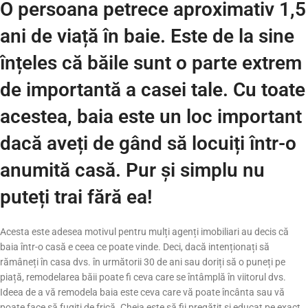
O persoana petrece aproximativ 1,5
ani de viață în baie. Este de la sine
înțeles că băile sunt o parte extrem
de importantă a casei tale. Cu toate
acestea, baia este un loc important
dacă aveți de gând să locuiți într-o
anumită casă. Pur și simplu nu
puteți trai fără ea!
Acesta este adesea motivul pentru mulți agenți imobiliari au decis că
baia într-o casă e ceea ce poate vinde. Deci, dacă intenționați să
rămâneți în casa dvs. în următorii 30 de ani sau doriți să o puneți pe
piață, remodelarea băii poate fi ceva care se întâmplă în viitorul dvs.
Ideea de a vă remodela baia este ceva care vă poate încânta sau vă
poate face să fugiti de frică. Cheia este să fii pregătit și educat pe exact