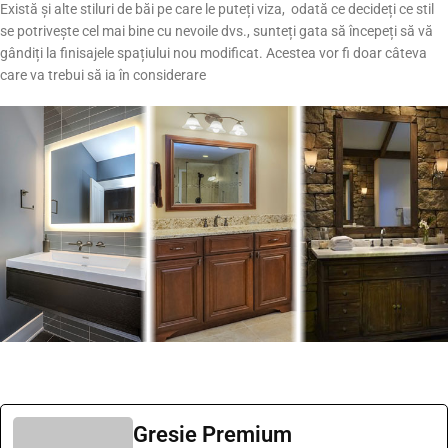
Există și alte stiluri de băi pe care le puteți viza, odată ce decideți ce stil
se potrivește cel mai bine cu nevoile dvs., sunteți gata să începeți să vă
gândiți la finisajele spațiului nou modificat. Acestea vor fi doar câteva
care va trebui să ia în considerare
Gresie Premium