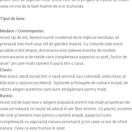
ceea ce vrei de la baie înainte de a te scufunda.
Tipul de baie:
Modern / Contemporan:
Acest tip de stil, deseori numit modernul de la mijlocul secolului, se
pretează mai mult unui stil de gândire înainte. Cu colturile sale unice
posibile si linii drepte, dominante este adesea insotita de modele
contrastante si de textile care completeaza aspectul cu acel „factor de
wow” pe care multi oameni il cauta intr-o casa.
Clasic:
Mai exact, dacă locuiți într-o casă istorică sau colonială, stilul clasic al
băii este o opțiune excelentă. Opțiunile și finisajele de culoare includ, de
obicei, alegeri autentice care sunt atrăgătoare pentru mulți.
Rustic:
Acest stil de baie este o alegere populară printre mai mulți proprietari de
case pe măsură ce caută să aducă în aer liber interior. Cu plante, accente
de rock și ferestre mari pentru o lumină amplă, aspectul rustic
completează cu siguranță natura exterioară și tot ceea ce are de oferit
natura. Ceea ce este frumos în sine!