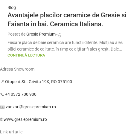
Blog
Avantajele placilor ceramice de Gresie si
Faianta in bai. Ceramica Italiana.
Postat de
Gresie Premium
Fiecare placă de baie ceramică are funcții diferite. Mulți au ales
plăci ceramice de calitate, în timp ce alții ar fi ales greșit. Dale...
CONTINUĂ LECTURA
Adresa Showroom
📍
Otopeni, Str. Grivita 19K, RO 075100
📞
+4 0372 700 900
✉️
vanzari@gresiepremium.ro
🌐
www.gresiepremium.ro
Link-uri utile