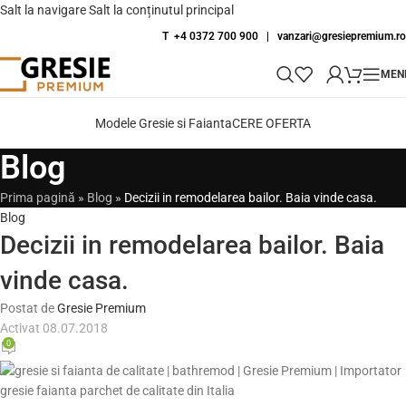
Salt la navigare
Salt la conținutul principal
T +4 0372 700 900
|
vanzari@gresiepremium.ro
MEN
Modele Gresie si Faianta
CERE OFERTA
Blog
Prima pagină
»
Blog
»
Decizii in remodelarea bailor. Baia vinde casa.
Blog
Decizii in remodelarea bailor. Baia
vinde casa.
Postat de
Gresie Premium
Activat 08.07.2018
0