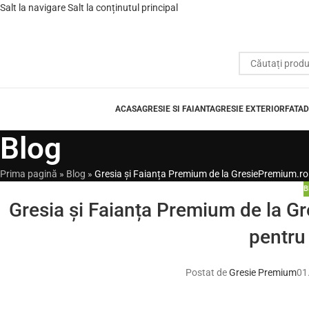
Salt la navigare
Salt la conținutul principal
ACASA
GRESIE SI FAIANTA
GRESIE EXTERIOR
FATAD
Blog
Prima pagină
»
Blog
»
Gresia și Faianța Premium de la GresiePremium.ro:
B
Gresia și Faianța Premium de la Gr
pentru
Postat de
Gresie Premium
01