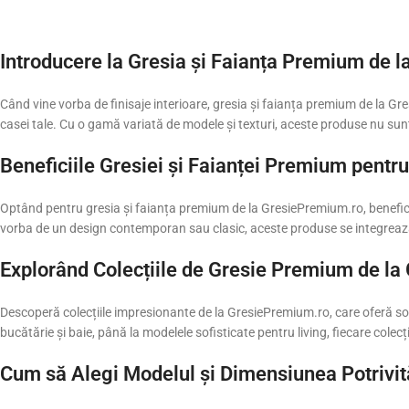
Introducere la Gresia și Faianța Premium de 
Când vine vorba de finisaje interioare, gresia și faianța premium de la Gr
casei tale. Cu o gamă variată de modele și texturi, aceste produse nu sunt
Beneficiile Gresiei și Faianței Premium pentr
Optând pentru gresia și faianța premium de la GresiePremium.ro, beneficiez
vorba de un design contemporan sau clasic, aceste produse se integrează pe
Explorând Colecțiile de Gresie Premium de l
Descoperă colecțiile impresionante de la GresiePremium.ro, care oferă solu
bucătărie și baie, până la modelele sofisticate pentru living, fiecare cole
Cum să Alegi Modelul și Dimensiunea Potrivită