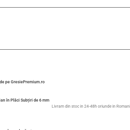
n de pe GresiePremium.ro
an în Plăci Subțiri de 6 mm
Livram din stoc in 24-48h oriunde in Roman