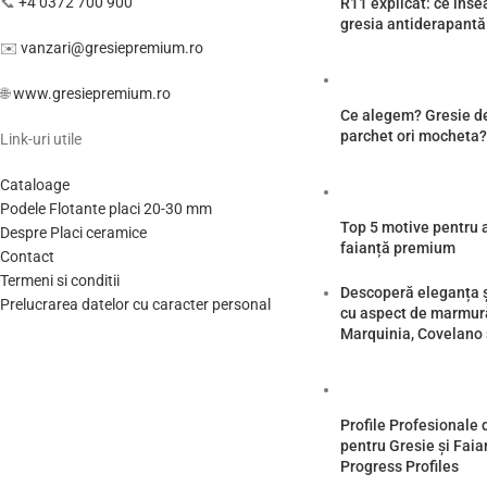
📞
+4 0372 700 900
R11 explicat: ce îns
gresia antiderapantă
✉️
vanzari@gresiepremium.ro
🌐
www.gresiepremium.ro
Ce alegem? Gresie de 
parchet ori mocheta?
Link-uri utile
Cataloage
Podele Flotante placi 20-30 mm
Top 5 motive pentru a 
Despre Placi ceramice
faianță premium
Contact
Termeni si conditii
Descoperă eleganța ș
Prelucrarea datelor cu caracter personal
cu aspect de marmură
Marquinia, Covelano 
Profile Profesionale 
pentru Gresie și Faian
Progress Profiles