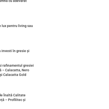
eamnă cu adevărat
lux pentru living sau
investi în gresie și
i rafinamentul gresiei
 – Calacatta, Nero
și Calacatta Gold
de Înaltă Calitate
ță – Profilitec și