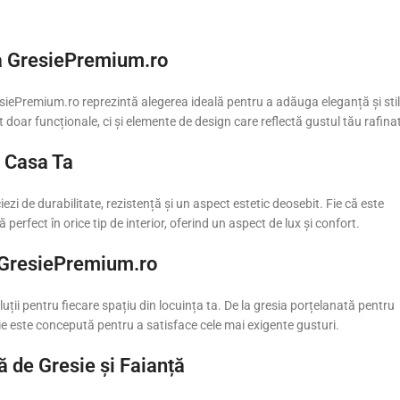
la GresiePremium.ro
esiePremium.ro reprezintă alegerea ideală pentru a adăuga eleganță și stil
 doar funcționale, ci și elemente de design care reflectă gustul tău rafina
u Casa Ta
i de durabilitate, rezistență și un aspect estetic deosebit. Fie că este
rfect în orice tip de interior, oferind un aspect de lux și confort.
a GresiePremium.ro
ții pentru fiecare spațiu din locuința ta. De la gresia porțelanată pentru
cție este concepută pentru a satisface cele mai exigente gusturi.
 de Gresie și Faianță