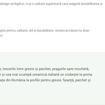
esign atrăgător, ci și o calitate superioară care asigură durabilitatea și
ta pentru calitate, stil și durabilitate. Aceste produse nu doar
rt.
, trecerile între gresie și parchet, pragurile spre mochetă,
hiar și cea mai scumpă ceramică italiană se ciobește la prima
ața din România la profile pentru gresie, faianță, parchet și