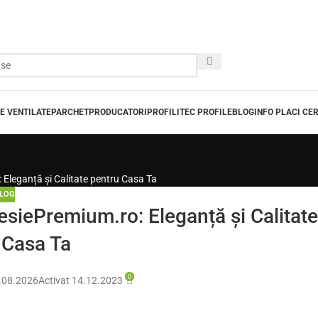
E VENTILATE
PARCHET
PRODUCATORI
PROFILITEC PROFILE
BLOG
INFO PLACI CE
 Eleganță și Calitate pentru Casa Ta
LOG
esiePremium.ro: Eleganță și Calitate
 Casa Ta
0
.08.2026
Activat 14.12.2023