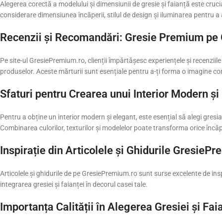
Alegerea corectă a modelului și dimensiunii de gresie și faianță este cruci
considerare dimensiunea încăperii, stilul de design și iluminarea pentru a
Recenzii și Recomandări: Gresie Premium pe
Pe site-ul GresiePremium.ro, clienții împărtășesc experiențele și recenziile 
produselor. Aceste mărturii sunt esențiale pentru a-ți forma o imagine 
Sfaturi pentru Crearea unui Interior Modern și
Pentru a obține un interior modern și elegant, este esențial să alegi gresia 
Combinarea culorilor, texturilor și modelelor poate transforma orice încăpe
Inspirație din Articolele și Ghidurile GresieP
Articolele și ghidurile de pe GresiePremium.ro sunt surse excelente de inspira
integrarea gresiei și faianței în decorul casei tale.
Importanța Calității în Alegerea Gresiei și Fai