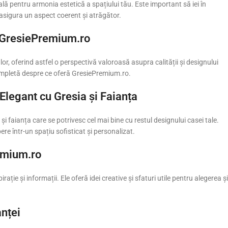
ală pentru armonia estetică a spațiului tău. Este important să iei în
 asigura un aspect coerent și atrăgător.
 GresiePremium.ro
lor, oferind astfel o perspectivă valoroasă asupra calității și designului
completă despre ce oferă GresiePremium.ro.
 Elegant cu Gresia și Faianța
și faianța care se potrivesc cel mai bine cu restul designului casei tale.
re într-un spațiu sofisticat și personalizat.
remium.ro
ție și informații. Ele oferă idei creative și sfaturi utile pentru alegerea și
anței