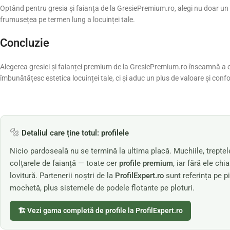
Optând pentru gresia și faianța de la GresiePremium.ro, alegi nu doar un d
frumusețea pe termen lung a locuinței tale.
Concluzie
Alegerea gresiei și faianței premium de la GresiePremium.ro înseamnă a op
îmbunătățesc estetica locuinței tale, ci și aduc un plus de valoare și confo
🔩
Detaliul care ține totul: profilele
Nicio pardoseală nu se termină la ultima placă. Muchiile, treptele
colțarele de faianță — toate cer
profile premium
, iar fără ele c
lovitură. Partenerii noștri de la
ProfilExpert.ro
sunt referința pe pi
mochetă, plus sistemele de podele flotante pe ploturi.
🏗️ Vezi gama completă de profile la ProfilExpert.ro