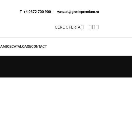
T +4 0372 700 900
|
vanzari@gresiepremium.ro
CERE OFERTA
RAMICE
CATALOAGE
CONTACT