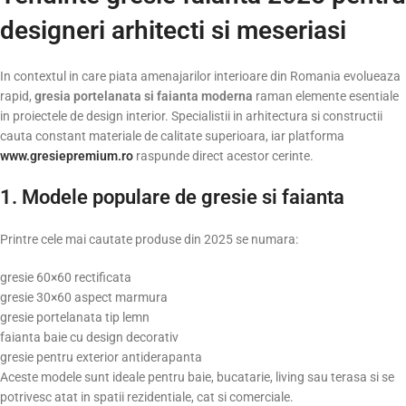
designeri arhitecti si meseriasi
In contextul in care piata amenajarilor interioare din Romania evolueaza
rapid,
gresia portelanata si faianta moderna
raman elemente esentiale
in proiectele de design interior. Specialistii in arhitectura si constructii
cauta constant materiale de calitate superioara, iar platforma
www.gresiepremium.ro
raspunde direct acestor cerinte.
1. Modele populare de gresie si faianta
Printre cele mai cautate produse din 2025 se numara:
gresie 60×60 rectificata
gresie 30×60 aspect marmura
gresie portelanata tip lemn
faianta baie cu design decorativ
gresie pentru exterior antiderapanta
Aceste modele sunt ideale pentru baie, bucatarie, living sau terasa si se
potrivesc atat in spatii rezidentiale, cat si comerciale.