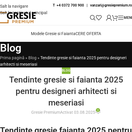
T +4 0372 700 900
|
vanzari@gresiepremium.ro
Salt la navigare
Salt la conținutul principal
MEN
Modele Gresie si Faianta
CERE OFERTA
Blog
Prima pagină
»
Blog
»
Tendinte gresie si faianta 2025 pentru designeri
arhitecti si meseriasi
BLOG
Tendinte gresie si faianta 2025
pentru designeri arhitecti si
meseriasi
0
Gresie Premium
Activat 03.08.2025
Tendinte gresie faianta 2025 pentru