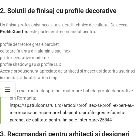
2. Solutii de finisaj cu profile decorative
Un finisaj profesionist necesita si detalii tehnice de calitate. De aceea,
ProfileXpert.ro
este partenerul recomandat pentru:
profile de trecere gresie parchet
coltoare faianta din aluminiu sau inox
plinte decorative moderne
profile shadow gap si profile LED
Aceste produse sunt apreciate de arhitecti si meseriasi datorita usurintei
in montaj si durabilitatii in timp.
Afla mai multe despre cel mai mare hub de profile decorative
din Romania:
https://spatiulconstruit.ro/articol/profilitec-si-profil-expert-au-
in-romania-cel-mai-mare-hub-pentru-profile-gresie-faianta-
parchet-de-calitate-pentru-finisaje-interioare/25844
3. Recomandari pentru arhitecti si designeri