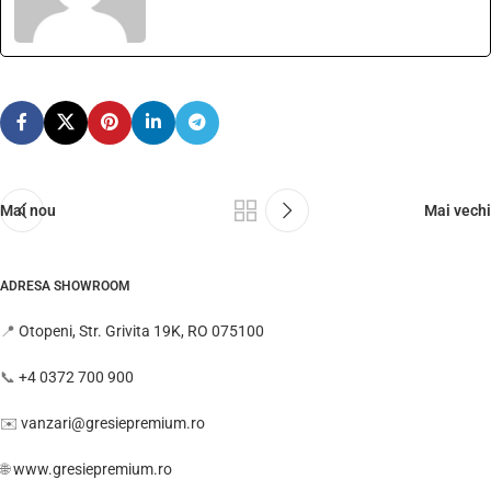
Mai nou
Mai vechi
ADRESA SHOWROOM
📍
Otopeni, Str. Grivita 19K, RO 075100
📞
+4 0372 700 900
✉️
vanzari@gresiepremium.ro
🌐
www.gresiepremium.ro