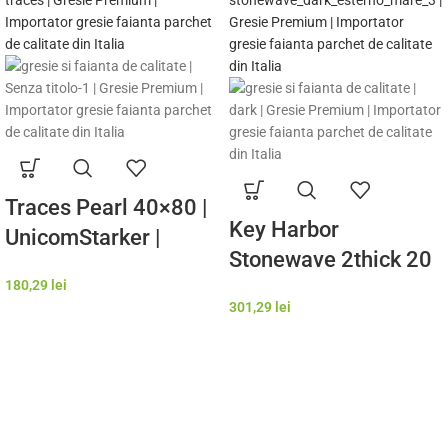
Leonardo-Catalogo-ATTITUDE
Traces Pearl 40×80 |
Key Harbor
UnicomStarker |
Stonewave 2thick 20
Gresie si Faianta de
mm | OUTDOOR
180,29
lei
calitate premium
301,29
lei
Italia | Model Gresie
Rezistenta Exterior