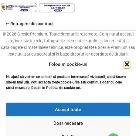
↩️ Retragere din contract
© 2026 Gresie Premium. Toate drepturile rezervate. Conținutul acestui
site, inclusiv textele, fotografiile, elementele grafice, documentația,
cataloagele și materialele tehnice, este proprietatea Gresie Premium sau
este utilizat cu acordul și în baza drepturilor acordate de titularii
acestuia. Reproducerea, copierea, modificarea, distribuirea, publicarea
Folosim cookie-uri
sau utilizarea, integrală ori parțială, a conținutului acestui site, în orice
formă și prin orice mijloc, fără acordul prealabil scris al titularului
Ne ajută să vedem ce colecții și produse interesează vizitatorii, ca să facem
drepturilor, este interzisă, cu excepția situațiilor permise în mod expres de
site-ul mai util. Poți accepta toate cookie-urile sau continua doar cu cele
lege.
strict necesare. Detalii în Politica de cookie-uri.
Accept toate
Doar necesare