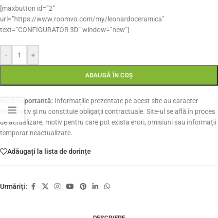
[maxbutton id=”2″
url=”https://www.roomvo.com/my/leonardoceramica”
text=”CONFIGURATOR 3D” window=”new”]
-
+
ADAUGĂ ÎN COȘ
Notă importantă:
Informațiile prezentate pe acest site au caracter
informativ și nu constituie obligații contractuale. Site-ul se află în proces
de actualizare, motiv pentru care pot exista erori, omisiuni sau informații
temporar neactualizate.
Adăugați la lista de dorințe
Urmăriți:
DESCRIERE