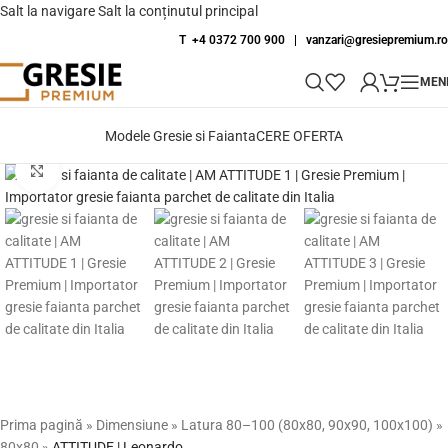
Salt la navigare
Salt la conținutul principal
T +4 0372 700 900
|
vanzari@gresiepremium.ro
MEN
Modele Gresie si Faianta
CERE OFERTA
Fă clic pentru a mări
Prima pagină
»
Dimensiune
»
Latura 80–100 (80x80, 90x90, 100x100)
»
80x80
»
ATTITUDE | Leonardo