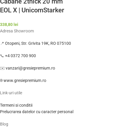
Cabane 2thick 20 mm
EOL X | UnicomStarker
| Gresie de calitate
338,80
lei
premium Italia | Model
Adresa Showroom
Gresie Rezistenta
📍
Otopeni, Str. Grivita 19K, RO 075100
Exterior
📞
+4 0372 700 900
✉️
vanzari@gresiepremium.ro
🌐
www.gresiepremium.ro
Link-uri utile
Termeni si conditii
Prelucrarea datelor cu caracter personal
Blog