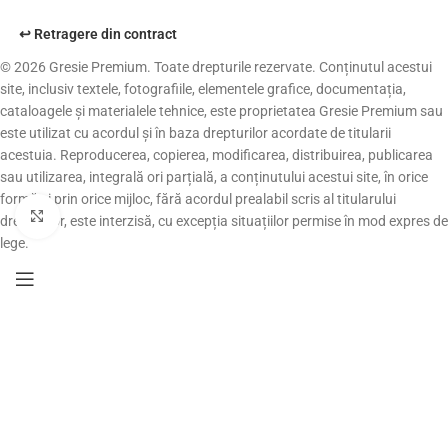
↩️ Retragere din contract
© 2026 Gresie Premium. Toate drepturile rezervate. Conținutul acestui
site, inclusiv textele, fotografiile, elementele grafice, documentația,
cataloagele și materialele tehnice, este proprietatea Gresie Premium sau
este utilizat cu acordul și în baza drepturilor acordate de titularii
acestuia. Reproducerea, copierea, modificarea, distribuirea, publicarea
sau utilizarea, integrală ori parțială, a conținutului acestui site, în orice
formă și prin orice mijloc, fără acordul prealabil scris al titularului
Fă clic pentru a mări
drepturilor, este interzisă, cu excepția situațiilor permise în mod expres de
lege.