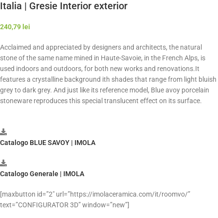
Italia | Gresie Interior exterior
240,79
lei
Acclaimed and appreciated by designers and architects, the natural
stone of the same name mined in Haute-Savoie, in the French Alps, is
used indoors and outdoors, for both new works and renovations.It
features a crystalline background ith shades that range from light bluish
grey to dark grey. And just like its reference model, Blue avoy porcelain
stoneware reproduces this special translucent effect on its surface.
Catalogo BLUE SAVOY | IMOLA
Catalogo Generale | IMOLA
[maxbutton id=”2″ url=”https://imolaceramica.com/it/roomvo/”
text=”CONFIGURATOR 3D” window=”new”]