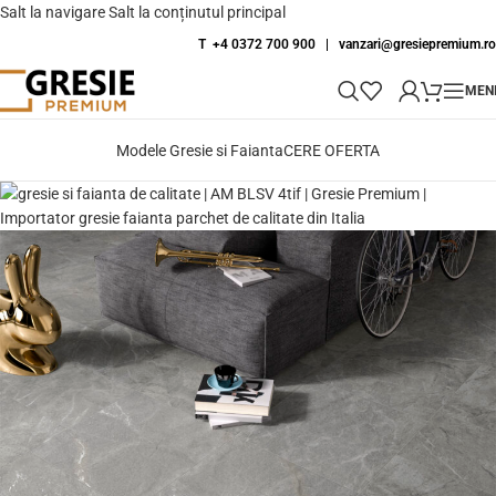
Salt la navigare
Salt la conținutul principal
T +4 0372 700 900
|
vanzari@gresiepremium.ro
MEN
Modele Gresie si Faianta
CERE OFERTA