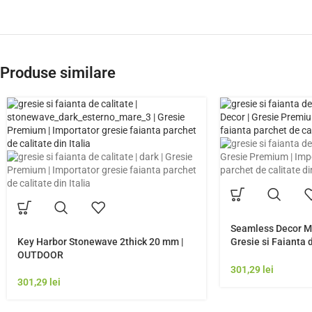
Produse similare
Seamless Decor MS
Key Harbor Stonewave 2thick 20 mm |
Gresie si Faianta 
OUTDOOR
Italia | Model Gres
301,29
lei
301,29
lei