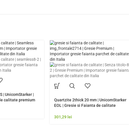
 | UnicomStarker |
de calitate premium
Quartzite 2thick 20 mm | UnicomStarker
ie Rezistenta Exterior
EOL | Gresie si Faianta de calitate
premium Italia | Model Gresie
Rezistenta Exterior
301,29
lei