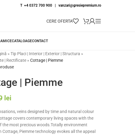
T +4 0372 700 900
|
vanzari@gresiepremium.ro
CERE OFERTA
RAMICE
CATALOAGE
CONTACT
gină
»
Tip Placi | Interior | Exterior | Structura
»
e | Rectificate
»
Cottage | Piemme
 produse
tage | Piemme
79
lei
nsations, veins designed by time and natural colour
ottage covers contemporary living spaces with the
f the most precious woods.Totally environment
 in Cottage, Piemme technology evokes all the appeal