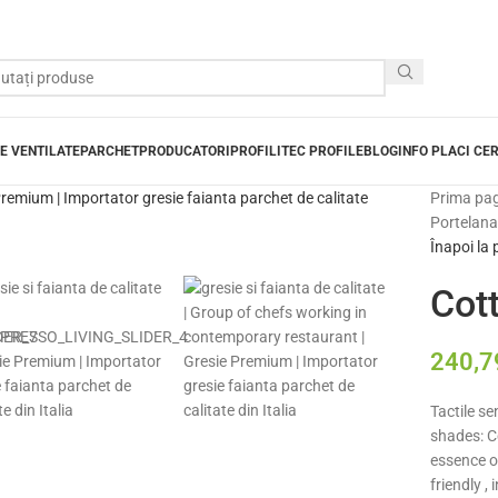
E VENTILATE
PARCHET
PRODUCATORI
PROFILITEC PROFILE
BLOG
INFO PLACI CE
Prima pa
Portelanat
Înapoi la
Cot
240,
Tactile se
shades: C
essence o
friendly ,