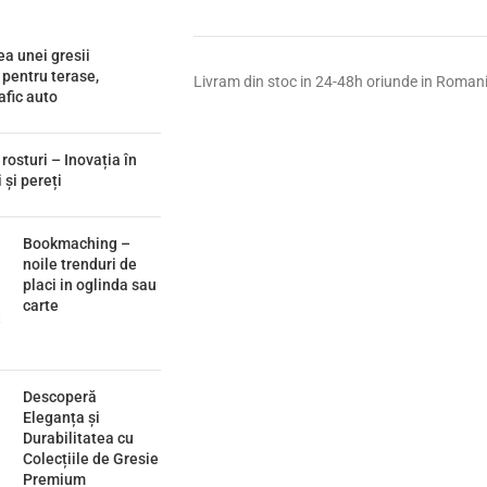
ea unei gresii
 pentru terase,
Livram din stoc in 24-48h oriunde in Roman
afic auto
 rosturi – Inovația în
 și pereți
Bookmaching –
noile trenduri de
placi in oglinda sau
carte
Descoperă
Eleganța și
Durabilitatea cu
Colecțiile de Gresie
Premium