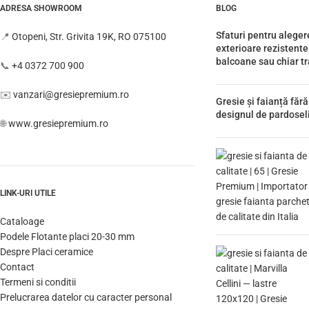
ADRESA SHOWROOM
BLOG
Sfaturi pentru aleger
📍
Otopeni, Str. Grivita 19K, RO 075100
exterioare rezistente
balcoane sau chiar tr
📞
+4 0372 700 900
✉️
vanzari@gresiepremium.ro
Gresie și faianță fără
designul de pardoseli
🌐
www.gresiepremium.ro
LINK-URI UTILE
Cataloage
Podele Flotante placi 20-30 mm
Despre Placi ceramice
Contact
Termeni si conditii
Prelucrarea datelor cu caracter personal