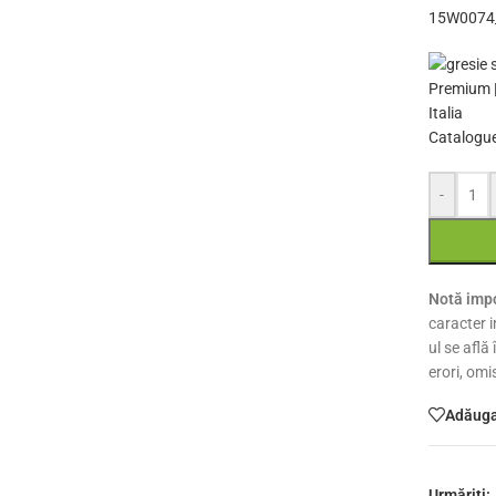
15W0074
Catalogue
-
Notă impo
caracter i
ul se află
erori, omi
Adăugaț
Urmăriți: