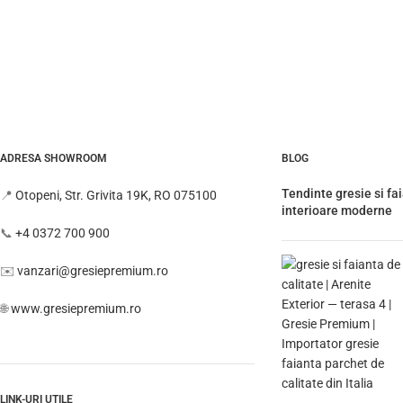
ADRESA SHOWROOM
BLOG
Tendinte gresie si fa
📍
Otopeni, Str. Grivita 19K, RO 075100
interioare moderne
📞
+4 0372 700 900
✉️
vanzari@gresiepremium.ro
🌐
www.gresiepremium.ro
LINK-URI UTILE