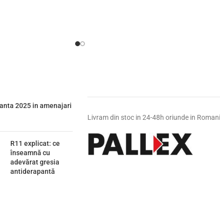
ianta 2025 in amenajari
Livram din stoc in 24-48h oriunde in Roman
R11 explicat: ce
înseamnă cu
adevărat gresia
antiderapantă