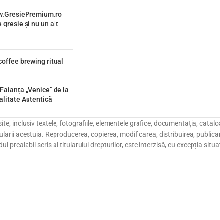
ww.GresiePremium.ro
 gresie și nu un alt
coffee brewing ritual
 Faianța „Venice” de la
alitate Autentică
e, inclusiv textele, fotografiile, elementele grafice, documentația, catalo
larii acestuia. Reproducerea, copierea, modificarea, distribuirea, publicare
dul prealabil scris al titularului drepturilor, este interzisă, cu excepția sit