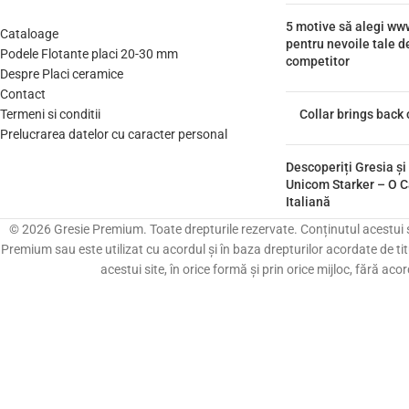
5 motive să alegi w
Cataloage
pentru nevoile tale de
Podele Flotante placi 20-30 mm
competitor
Despre Placi ceramice
Contact
Termeni si conditii
Collar brings back 
Prelucrarea datelor cu caracter personal
Descoperiți Gresia și
Unicom Starker – O C
Italiană
© 2026 Gresie Premium. Toate drepturile rezervate. Conținutul acestui sit
Premium sau este utilizat cu acordul și în baza drepturilor acordate de titu
acestui site, în orice formă și prin orice mijloc, fără acor