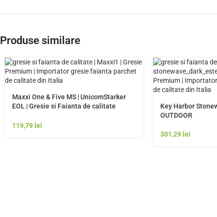
Produse similare
Maxxi One & Five MS | UnicomStarker
EOL | Gresie si Faianta de calitate
Key Harbor Stonew
premium Italia | Model Gresie
OUTDOOR
Rezistenta Exterior
119,79
lei
301,29
lei