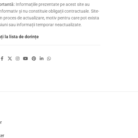
rtantă:
Informațiile prezentate pe acest site au
nformativ și nu constituie obligații contractuale. Site-
 în proces de actualizare, motiv pentru care pot exista
siuni sau informații temporar neactualizate.
i la lista de dorințe
r
ker