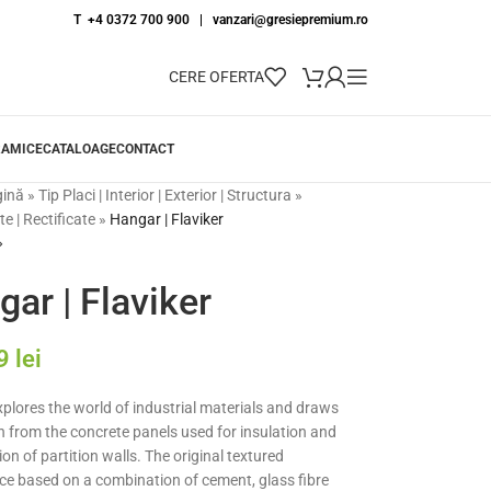
T +4 0372 700 900
|
vanzari@gresiepremium.ro
CERE OFERTA
RAMICE
CATALOAGE
CONTACT
gină
»
Tip Placi | Interior | Exterior | Structura
»
e | Rectificate
»
Hangar | Flaviker
ar | Flaviker
79
lei
plores the world of industrial materials and draws
n from the concrete panels used for insulation and
on of partition walls. The original textured
e based on a combination of cement, glass fibre