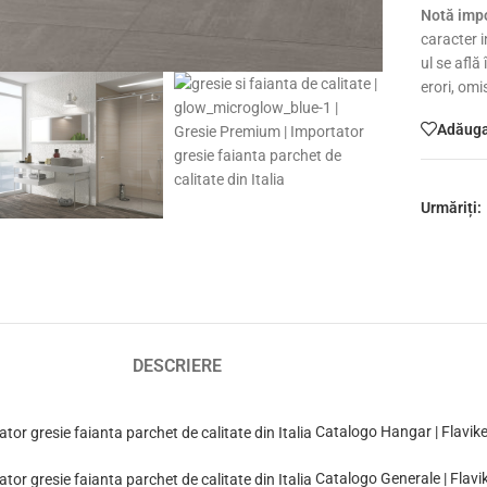
Notă impo
caracter i
ul se află
erori, omi
Adăugaț
Urmăriți:
DESCRIERE
Catalogo Hangar | Flavike
Catalogo Generale | Flavi