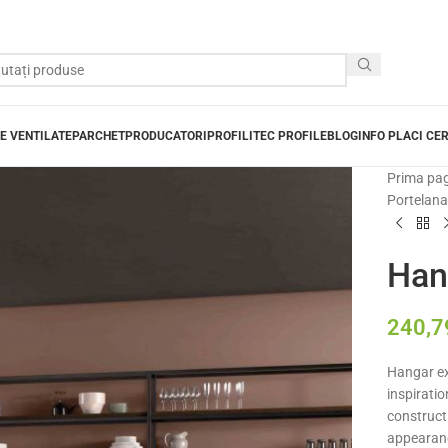
E VENTILATE
PARCHET
PRODUCATORI
PROFILITEC PROFILE
BLOG
INFO PLACI CE
Prima pa
Portelanat
Hang
240,
Hangar ex
inspiratio
constructi
appearanc