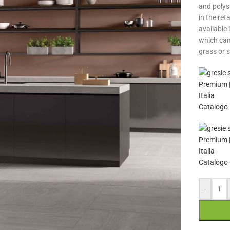
and polys
in the ret
available 
which can 
grass or s
Catalogo 
Catalogo 
-