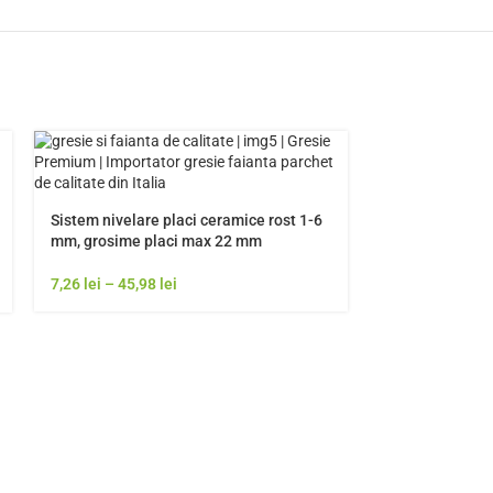
Sistem nivelare placi ceramice rost 1-6
mm, grosime placi max 22 mm
7,26
lei
–
45,98
lei
Loire 2thick 20
Gresie exterior