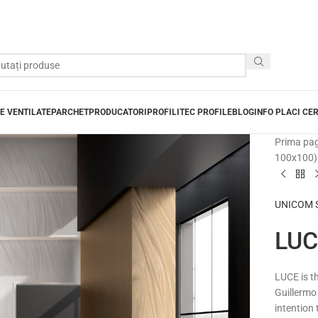
E VENTILATE
PARCHET
PRODUCATORI
PROFILITEC PROFILE
BLOG
INFO PLACI CE
Prima pa
100x100)
UNICOM ST
LUCE
LUCE is t
Guillermo
intention