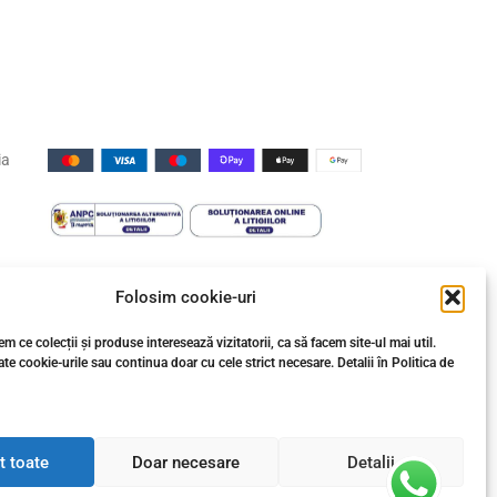
UnicomStar
si Faianta d
119,79
lei
premium Ita
Gresie Rezi
ia
↩️ Retragere din contract
Folosim cookie-uri
m ce colecții și produse interesează vizitatorii, ca să facem site-ul mai util.
te cookie-urile sau continua doar cu cele strict necesare. Detalii în Politica de
t toate
Doar necesare
Detalii