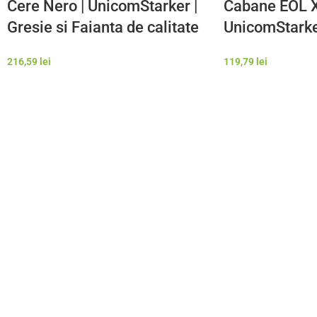
Cere Nero | UnicomStarker |
Cabane EOL X
Gresie si Faianta de calitate
UnicomStarker
premium Italia | Model
Faianta de ca
216,59
lei
119,79
lei
Gresie Rezistenta Exterior
Italia | Model
Rezistenta Ex