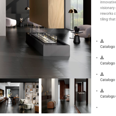
innovativ
visionary 
reworks c
tiling tha
Catalogo 
Catalogo 
Catalogo 
Catalogs C