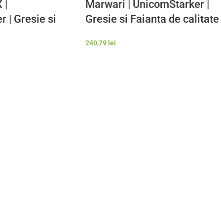
 |
Marwari | UnicomStarker |
 | Gresie si
Gresie si Faianta de calitate
litate premium
premium Italia | Model
240,79
lei
 Gresie
Gresie Rezistenta Exterior
terior