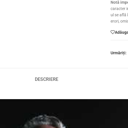
Notă impo
caracter i
ul se află
erori, omi
Adăugaț
Urmăriți:
DESCRIERE