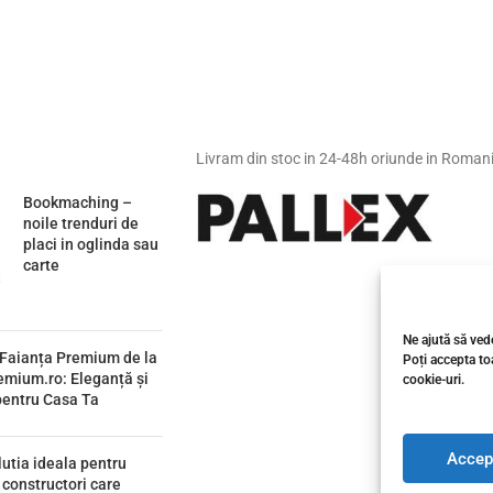
Livram din stoc in 24-48h oriunde in Roman
Bookmaching –
noile trenduri de
placi in oglinda sau
carte
Ne ajută să vede
 Faianța Premium de la
Poți accepta toa
emium.ro: Eleganță și
cookie-uri.
pentru Casa Ta
Accep
utia ideala pentru
i constructori care