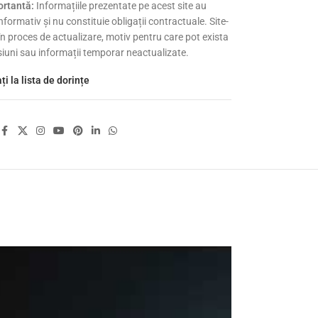
rtantă:
Informațiile prezentate pe acest site au
nformativ și nu constituie obligații contractuale. Site-
 în proces de actualizare, motiv pentru care pot exista
siuni sau informații temporar neactualizate.
i la lista de dorințe