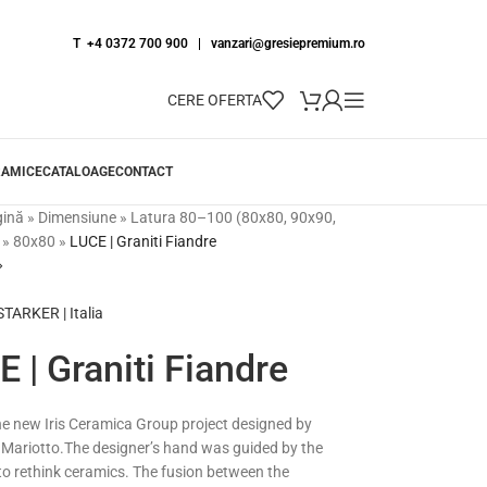
T +4 0372 700 900
|
vanzari@gresiepremium.ro
CERE OFERTA
RAMICE
CATALOAGE
CONTACT
gină
»
Dimensiune
»
Latura 80–100 (80x80, 90x90,
»
80x80
»
LUCE | Graniti Fiandre
ARKER | Italia
 | Graniti Fiandre
he new Iris Ceramica Group project designed by
 Mariotto.The designer’s hand was guided by the
 to rethink ceramics. The fusion between the