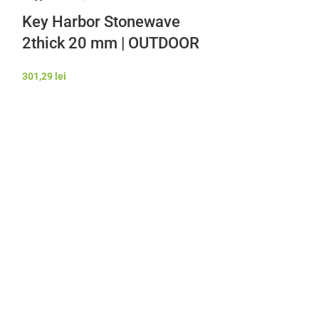
Key Harbor Stonewave
2thick 20 mm | OUTDOOR
301,29
lei
Stonewave 